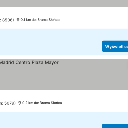
n: 8506)
0.1 km do: Brama Słońca
Wyświetl c
oria
ietl ceny
en: 5079)
0.2 km do: Brama Słońca