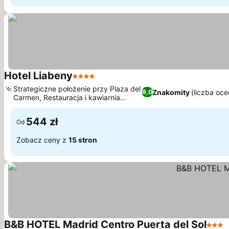
Hotel Liabeny
4 Kategoria
Wyświetl ceny
Strategiczne położenie przy Plaza del
Znakomity
(liczba oce
9,0
Carmen, Restauracja i kawiarnia
Wyświetl ceny
Sensaciones
544 zł
Od
Zobacz ceny z
15 stron
B&B HOTEL Madrid Centro Puerta del Sol