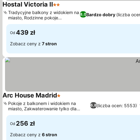
Hostal Victoria II
2 Kategoria
Wyświetl ceny
Tradycyjne balkony z widokiem na
Bardzo dobry
(liczba oce
8,0
miasto, Rodzinne pokoje
Wyświetl ceny
wieloosobowe
439 zł
Od
Zobacz ceny z
7 stron
Arc House Madrid
1 Kategoria
Wyświetl ceny
Pokoje z balkonem i widokiem na
(liczba ocen: 5553)
6,8
miasto, Zakwaterowanie tylko dla
Wyświetl ceny
dorosłych
256 zł
Od
Zobacz ceny z
6 stron