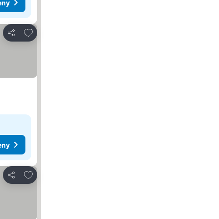
eny
Dodaj do ulubionych
Udostępnij
eny
Dodaj do ulubionych
Udostępnij