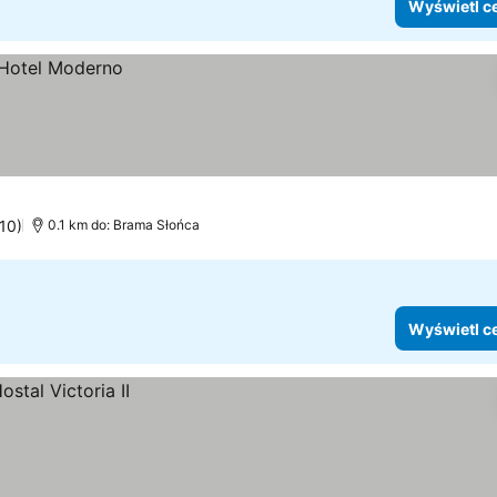
Wyświetl c
710)
0.1 km do: Brama Słońca
Wyświetl c