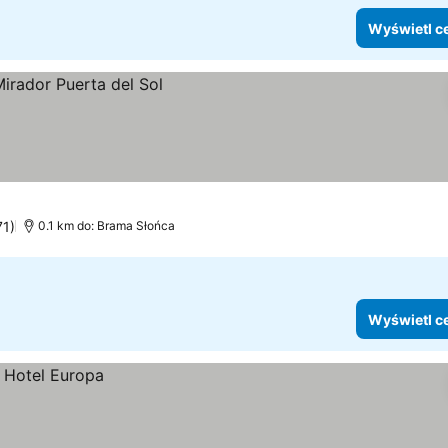
Wyświetl c
71)
0.1 km do: Brama Słońca
Wyświetl c