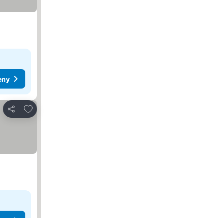
eny
Dodaj do ulubionych
Udostępnij