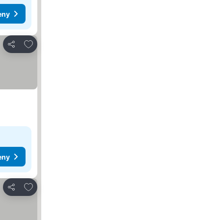
eny
Dodaj do ulubionych
Udostępnij
eny
Dodaj do ulubionych
Udostępnij