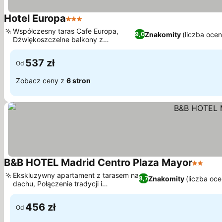
Hotel Europa
3 Kategoria
Wyświetl ceny
Współczesny taras Cafe Europa,
Znakomity
(liczba oce
9,0
Dźwiękoszczelne balkony z
Wyświetl ceny
widokiem na plac
537 zł
Od
Zobacz ceny z
6 stron
B&B HOTEL Madrid Centro Plaza Mayor
2 Kateg
Wyśw
Ekskluzywny apartament z tarasem na
Znakomity
(liczba oc
8,7
dachu, Połączenie tradycji i
Wyświetl ceny
nowoczesności
456 zł
Od