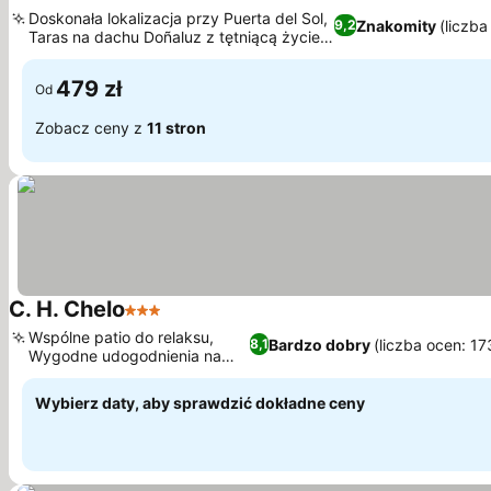
3 Kat
Doskonała lokalizacja przy Puerta del Sol,
Znakomity
(liczba
9,2
Taras na dachu Doñaluz z tętniącą życiem
Wyświetl ceny
atmosferą
479 zł
Od
Zobacz ceny z
11 stron
C. H. Chelo
3 Kategoria
Wyświetl ceny
Wspólne patio do relaksu,
Bardzo dobry
(liczba ocen: 17
8,1
Wygodne udogodnienia na
Wyświetl ceny
miejscu
Wybierz daty, aby sprawdzić dokładne ceny