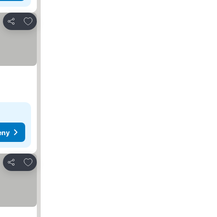
Dodaj do ulubionych
Udostępnij
eny
Dodaj do ulubionych
Udostępnij