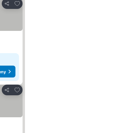
Dodaj do ulubionych
Udostępnij
eny
Dodaj do ulubionych
Udostępnij