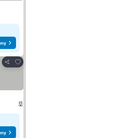
eny
Dodaj do ulubionych
Udostępnij
eny