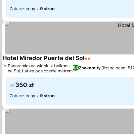
Zobacz ceny z
9 stron
Hotel Mirador Puerta del Sol
2 Kategoria
Wyświetl ceny
Panoramiczne widoki z balkonu
Znakomity
(liczba ocen: 51
8,5
na Sol, Łatwe połączenie metrem
Wyświetl ceny
350 zł
Od
Zobacz ceny z
9 stron