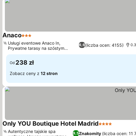
Anaco
3 Kategoria
Wyświetl ceny
Usługi eventowe Anaco In,
(liczba ocen: 4155)
6,6
0.
Prywatne tarasy na szóstym
Wyświetl ceny
piętrze
238 zł
Od
Zobacz ceny z
12 stron
Only YOU Boutique Hotel Madrid
4 Kategoria
Wyświetl 
Autentyczne tajskie spa
Znakomity
(liczba ocen: 11 
9,5