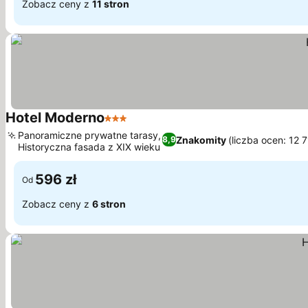
Zobacz ceny z
11 stron
Hotel Moderno
3 Kategoria
Wyświetl ceny
Panoramiczne prywatne tarasy,
Znakomity
(liczba ocen: 12 
8,9
Historyczna fasada z XIX wieku
Wyświetl ceny
596 zł
Od
Zobacz ceny z
6 stron