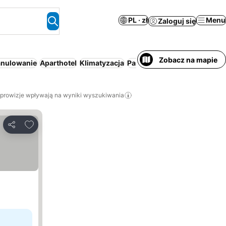
PL · zł
Menu
Zaloguj się
Zobacz na mapie
anulowanie
Aparthotel
Klimatyzacja
Parking
Cały dom/apartame
 prowizje wpływają na wyniki wyszukiwania
Dodaj do ulubionych
Udostępnij