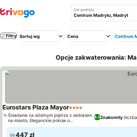
Cel podróży
Filtry
Sortuj wg
Cena
Centrum 
Opcje zakwaterowania: Ma
Eurostars Plaza Mayor
4 Kategoria
Wyświetl ceny
Śniadanie na siódmym piętrze z widokiem
Znakomity
(liczb
8,5
na miasto, Eleganckie pokoje o
Wyświetl ceny
współczesnym designie
447 zł
Od