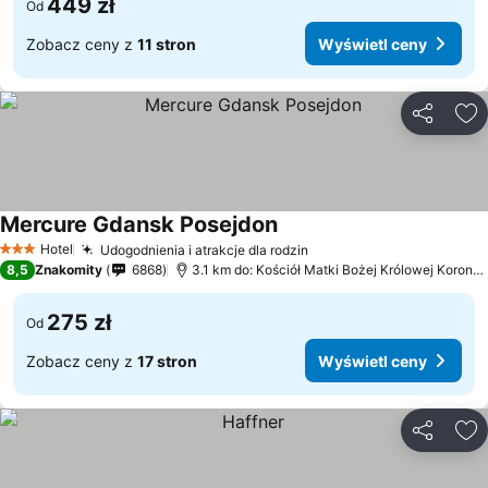
449 zł
Od
Zobacz ceny z
11 stron
Wyświetl ceny
Udostępni
Do
Mercure Gdansk Posejdon
Hotel
Udogodnienia i atrakcje dla rodzin
3 Kategoria
8,5
Znakomity
6868
3.1 km do: Kościół Matki Bożej Królowej Korony Polskiej
275 zł
Od
Zobacz ceny z
17 stron
Wyświetl ceny
Udostępni
Do