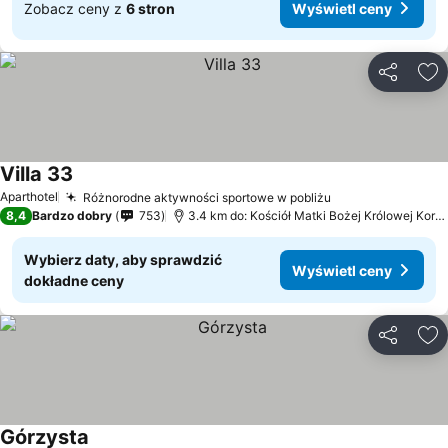
Zobacz ceny z
6 stron
Wyświetl ceny
Udostępni
Do
Villa 33
Aparthotel
Różnorodne aktywności sportowe w pobliżu
8,4
Bardzo dobry
753
3.4 km do: Kościół Matki Bożej Królowej Korony Polskiej
Wybierz daty, aby sprawdzić
Wyświetl ceny
dokładne ceny
Udostępni
Do
Górzysta