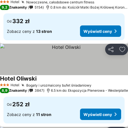
Hotel
Nowoczesne, całodobowe centrum fitness
3 Kategoria
9,2
Znakomity
5154
0.8 km do: Kościół Matki Bożej Królowej Korony Polskiej
332 zł
Od
Zobacz ceny z
13 stron
Wyświetl ceny
Udostępni
Do
Hotel Oliwski
Hotel
Bogaty i urozmaicony bufet śniadaniowy
3 Kategoria
8,9
Znakomity
3847
6.5 km do: Ekspozycja Plenerowa - Westerplatte
252 zł
Od
Zobacz ceny z
11 stron
Wyświetl ceny