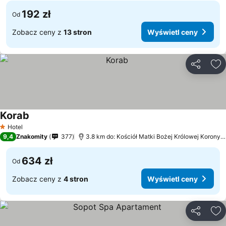
192 zł
Od
Zobacz ceny z
13 stron
Wyświetl ceny
Udostępni
Do
Korab
Hotel
1 Kategoria
9,4
Znakomity
377
3.8 km do: Kościół Matki Bożej Królowej Korony Polskiej
634 zł
Od
Zobacz ceny z
4 stron
Wyświetl ceny
Udostępni
Do