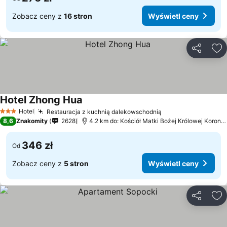
Zobacz ceny z
16 stron
Wyświetl ceny
Udostępni
Do
Hotel Zhong Hua
Hotel
Restauracja z kuchnią dalekowschodnią
3 Kategoria
8,6
Znakomity
2628
4.2 km do: Kościół Matki Bożej Królowej Korony Polskiej
346 zł
Od
Zobacz ceny z
5 stron
Wyświetl ceny
Udostępni
Do