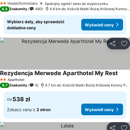
Hostel/Schronisko
Spokojny ogród i taras do wypoczynku
2 Kategoria
8,5
Znakomity
480
4.6 km do: Kościół Matki Bożej Królowej Korony Polskiej
Wybierz daty, aby sprawdzić
Wyświetl ceny
dokładne ceny
Udostępni
Do
Rezydencja Merwede Aparthotel My Rest
Aparthotel
2 Kategoria
9,7
Znakomity
5
4.7 km do: Kościół Matki Bożej Królowej Korony Polskiej
538 zł
Od
Zobacz ceny z
2 stron
Wyświetl ceny