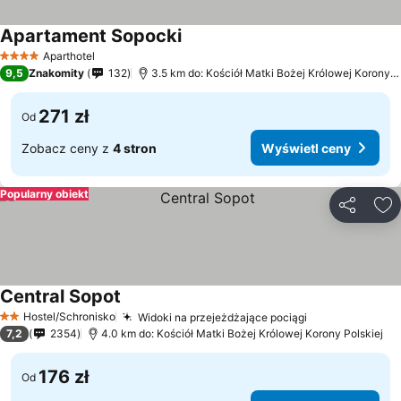
Apartament Sopocki
Aparthotel
4 Kategoria
9,5
Znakomity
132
3.5 km do: Kościół Matki Bożej Królowej Korony Polskiej
271 zł
Od
Zobacz ceny z
4 stron
Wyświetl ceny
Popularny obiekt
Udostępni
Do
Central Sopot
Hostel/Schronisko
Widoki na przejeżdżające pociągi
2 Kategoria
7,2
2354
4.0 km do: Kościół Matki Bożej Królowej Korony Polskiej
176 zł
Od