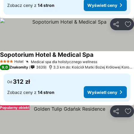
Zobacz ceny z
14 stron
Wyświetl ceny
Udostępni
Do
Sopotorium Hotel & Medical Spa
Hotel
Medical spa dla holistycznego wellness
4 Kategoria
9,0
Znakomity
3639
3.3 km do: Kościół Matki Bożej Królowej Korony Polskiej
312 zł
Od
Zobacz ceny z
14 stron
Wyświetl ceny
Popularny obiekt
Udostępni
Do