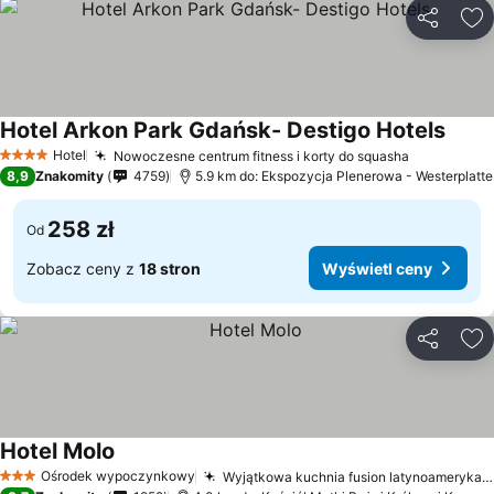
Udostępni
Do
Hotel Arkon Park Gdańsk- Destigo Hotels
Hotel
Nowoczesne centrum fitness i korty do squasha
4 Kategoria
8,9
Znakomity
4759
5.9 km do: Ekspozycja Plenerowa - Westerplatte
258 zł
Od
Zobacz ceny z
18 stron
Wyświetl ceny
Udostępni
Do
Hotel Molo
Ośrodek wypoczynkowy
Wyjątkowa kuchnia fusion latynoamerykańsko-włosko-polska
3 Kategoria