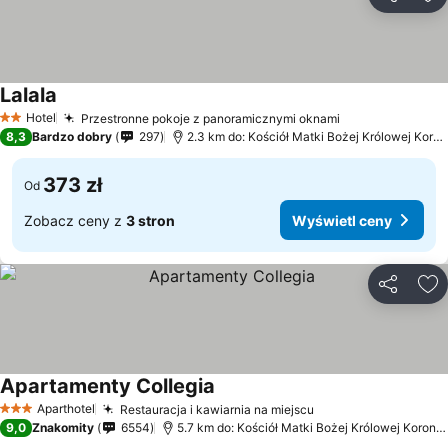
Udostępni
Do
Lalala
Hotel
Przestronne pokoje z panoramicznymi oknami
2 Kategoria
8,3
Bardzo dobry
297
2.3 km do: Kościół Matki Bożej Królowej Korony Polskiej
373 zł
Od
Zobacz ceny z
3 stron
Wyświetl ceny
Udostępni
Do
Apartamenty Collegia
Aparthotel
Restauracja i kawiarnia na miejscu
3 Kategoria
9,0
Znakomity
6554
5.7 km do: Kościół Matki Bożej Królowej Korony Polskiej