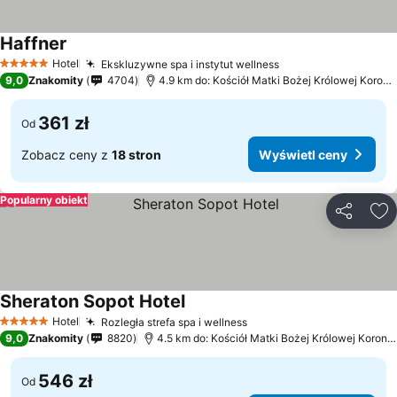
Haffner
Hotel
Ekskluzywne spa i instytut wellness
5 Kategoria
9,0
Znakomity
4704
4.9 km do: Kościół Matki Bożej Królowej Korony Polskiej
361 zł
Od
Zobacz ceny z
18 stron
Wyświetl ceny
Popularny obiekt
Udostępni
Do
Sheraton Sopot Hotel
Hotel
Rozległa strefa spa i wellness
5 Kategoria
9,0
Znakomity
8820
4.5 km do: Kościół Matki Bożej Królowej Korony Polskiej
546 zł
Od