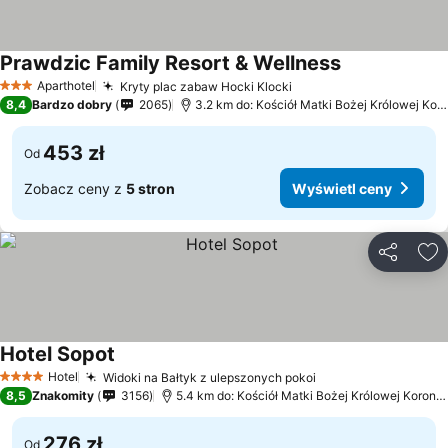
Prawdzic Family Resort & Wellness
Aparthotel
Kryty plac zabaw Hocki Klocki
3 Kategoria
8,4
Bardzo dobry
2065
3.2 km do: Kościół Matki Bożej Królowej Korony Polskiej
453 zł
Od
Zobacz ceny z
5 stron
Wyświetl ceny
Udostępni
Do
Hotel Sopot
Hotel
Widoki na Bałtyk z ulepszonych pokoi
4 Kategoria
8,5
Znakomity
3156
5.4 km do: Kościół Matki Bożej Królowej Korony Polskiej
276 zł
Od