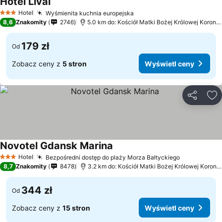
Hotel Lival
Hotel
Wyśmienita kuchnia europejska
3 Kategoria
8,6
Znakomity
2746
5.0 km do: Kościół Matki Bożej Królowej Korony Polskiej
179 zł
Od
Zobacz ceny z
5 stron
Wyświetl ceny
Udostępni
Do
Novotel Gdansk Marina
Hotel
Bezpośredni dostęp do plaży Morza Bałtyckiego
3 Kategoria
8,7
Znakomity
8478
3.2 km do: Kościół Matki Bożej Królowej Korony Polskiej
344 zł
Od
Zobacz ceny z
15 stron
Wyświetl ceny