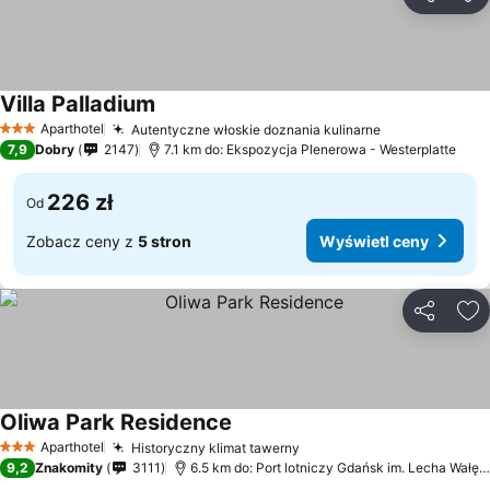
Udostępni
Do
Villa Palladium
Aparthotel
Autentyczne włoskie doznania kulinarne
3 Kategoria
7,9
Dobry
2147
7.1 km do: Ekspozycja Plenerowa - Westerplatte
226 zł
Od
Zobacz ceny z
5 stron
Wyświetl ceny
Udostępni
Do
Oliwa Park Residence
Aparthotel
Historyczny klimat tawerny
3 Kategoria
9,2
Znakomity
3111
6.5 km do: Port lotniczy Gdańsk im. Lecha Wałęsy