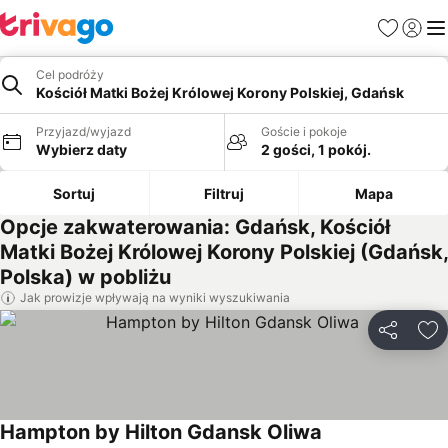
Ulubione
Zaloguj
Me
Cel podróży
Kościół Matki Bożej Królowej Korony Polskiej, Gdańsk
Przyjazd/wyjazd
Goście i pokoje
Wybierz daty
2 gości, 1 pokój.
Sortuj
Filtruj
Mapa
Opcje zakwaterowania: Gdańsk, Kościół
Matki Bożej Królowej Korony Polskiej (Gdańsk,
Polska) w pobliżu
Jak prowizje wpływają na wyniki wyszukiwania
Udostępni
Do
Hampton by Hilton Gdansk Oliwa