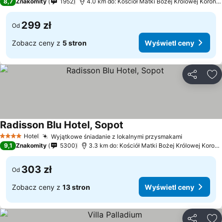
8,7
Znakomity
1952
4.0 km do: Kościół Matki Bożej Królowej Korony Polskiej
299 zł
Od
Zobacz ceny z
5 stron
Wyświetl ceny
Udostępni
Do
Radisson Blu Hotel, Sopot
Hotel
Wyjątkowe śniadanie z lokalnymi przysmakami
4 Kategoria
9,1
Znakomity
5300
3.3 km do: Kościół Matki Bożej Królowej Korony Polskiej
303 zł
Od
Zobacz ceny z
13 stron
Wyświetl ceny