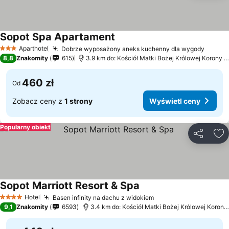
Sopot Spa Apartament
Aparthotel
Dobrze wyposażony aneks kuchenny dla wygody
3 Kategoria
8,8
Znakomity
615
3.9 km do: Kościół Matki Bożej Królowej Korony Polskiej
460 zł
Od
Zobacz ceny z
1 strony
Wyświetl ceny
Popularny obiekt
Udostępni
Do
Sopot Marriott Resort & Spa
Hotel
Basen infinity na dachu z widokiem
4 Kategoria
9,1
Znakomity
6593
3.4 km do: Kościół Matki Bożej Królowej Korony Polskiej