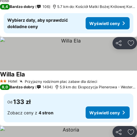
Hotel
8,4
Bardzo dobry
106
5.7 km do: Kościół Matki Bożej Królowej Korony Polskiej
Wybierz daty, aby sprawdzić
Wyświetl ceny
dokładne ceny
Udostępni
Do
Willa Ela
Hotel
Przyjazny rodzinom plac zabaw dla dzieci
2 Kategoria
8,0
Bardzo dobry
1494
5.9 km do: Ekspozycja Plenerowa - Westerplatte
133 zł
Od
Zobacz ceny z
4 stron
Wyświetl ceny
Udostępni
Do