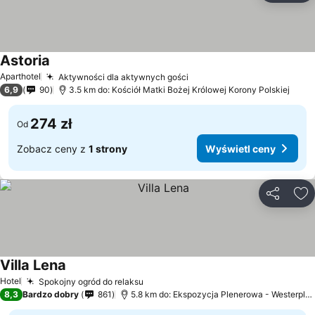
Astoria
Aparthotel
Aktywności dla aktywnych gości
6,9
90
3.5 km do: Kościół Matki Bożej Królowej Korony Polskiej
274 zł
Od
Zobacz ceny z
1 strony
Wyświetl ceny
Udostępni
Do
Villa Lena
Hotel
Spokojny ogród do relaksu
8,3
Bardzo dobry
861
5.8 km do: Ekspozycja Plenerowa - Westerplatte