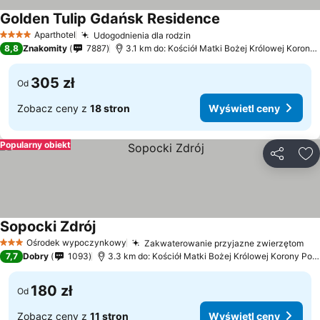
Golden Tulip Gdańsk Residence
Aparthotel
Udogodnienia dla rodzin
4 Kategoria
8,8
Znakomity
7887
3.1 km do: Kościół Matki Bożej Królowej Korony Polskiej
305 zł
Od
Zobacz ceny z
18 stron
Wyświetl ceny
Popularny obiekt
Udostępni
Do
Sopocki Zdrój
Ośrodek wypoczynkowy
Zakwaterowanie przyjazne zwierzętom
3 Kategoria
7,7
Dobry
1093
3.3 km do: Kościół Matki Bożej Królowej Korony Polskiej
180 zł
Od
Zobacz ceny z
11 stron
Wyświetl ceny