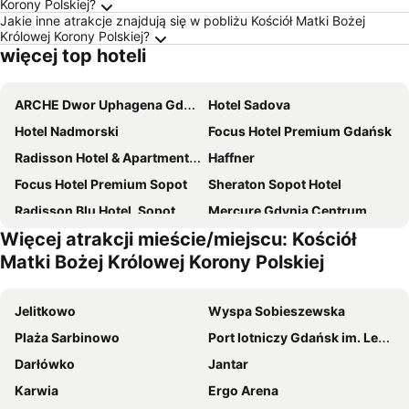
Korony Polskiej?
Jakie inne atrakcje znajdują się w pobliżu Kościół Matki Bożej
Królowej Korony Polskiej?
więcej top hoteli
ARCHE Dwor Uphagena Gdansk
Hotel Sadova
Hotel Nadmorski
Focus Hotel Premium Gdańsk
Radisson Hotel & Apartments Gdansk
Haffner
Focus Hotel Premium Sopot
Sheraton Sopot Hotel
Radisson Blu Hotel, Sopot
Mercure Gdynia Centrum
Więcej atrakcji mieście/miejscu: Kościół
Hotel Sopot
Hotel Aqua Sopot - Destigo Hotels
Matki Bożej Królowej Korony Polskiej
Hampton by Hilton Gdansk Old Town
Mercure Gdansk Posejdon
Sofitel Grand Sopot
Holiday Inn Gdansk - City Centre By Ihg
Jelitkowo
Wyspa Sobieszewska
Hampton by Hilton Gdansk Oliwa
ibis Gdansk Stare Miasto
Plaża Sarbinowo
Port lotniczy Gdańsk im. Lecha Wałęsy
Hotel Focus Gdansk
Aqua House
Darłówko
Jantar
Novotel Gdansk Centrum
Grano Hotel Solmarina
Karwia
Ergo Arena
Hotel Grano
Sopotorium Hotel & Medical Spa