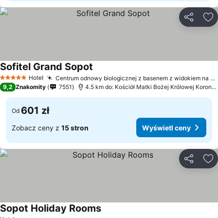
Udostępni
Do
Sofitel Grand Sopot
Hotel
Centrum odnowy biologicznej z basenem z widokiem na morze
5 Kategoria
9,2
Znakomity
7551
4.5 km do: Kościół Matki Bożej Królowej Korony Polskiej
601 zł
Od
Zobacz ceny z
15 stron
Wyświetl ceny
Udostępni
Do
Sopot Holiday Rooms