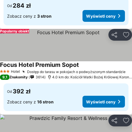
284 zł
Od
Zobacz ceny z
3 stron
Wyświetl ceny
Popularny obiekt
Udostępni
Do
Focus Hotel Premium Sopot
Hotel
Dostęp do tarasu w pokojach o podwyższonym standardzie
3 Kategoria
9,1
Znakomity
3614
4.0 km do: Kościół Matki Bożej Królowej Korony Polskiej
392 zł
Od
Zobacz ceny z
16 stron
Wyświetl ceny
Udostępni
Do