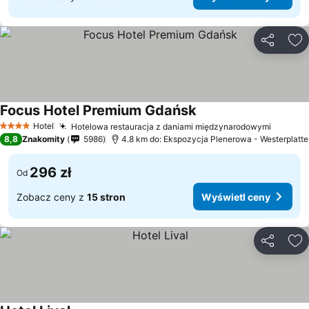
Udostępni
Do
Focus Hotel Premium Gdańsk
Hotel
Hotelowa restauracja z daniami międzynarodowymi
4 Kategoria
8,8
Znakomity
5986
4.8 km do: Ekspozycja Plenerowa - Westerplatte
296 zł
Od
Zobacz ceny z
15 stron
Wyświetl ceny
Udostępni
Do