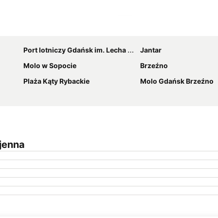
Powiększ mapę
Port lotniczy Gdańsk im. Lecha Wałęsy
Jantar
Molo w Sopocie
Brzeźno
Plaża Kąty Rybackie
Molo Gdańsk Brzeźno
jenna