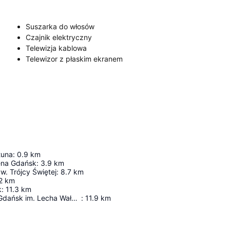
Suszarka do włosów
Czajnik elektryczny
Telewizja kablowa
Telewizor z płaskim ekranem
tuna
:
0.9
km
rena Gdańsk
:
3.9
km
w. Trójcy Świętej
:
8.7
km
2
km
k
:
11.3
km
Port Lotniczy Gdańsk im. Lecha Wałęsy
:
11.9
km