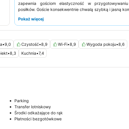
zapewnia gościom elastyczność w przygotowywaniu
posiłków. Goście konsekwentnie chwalą szybką i jasną ko
personelem, a śniadanie jest często opisywane jako
Pokaż więcej
wystarczające. Aby zapewnić sobie spokojniejszy po
poprosić o pokój z widokiem na ogród, ponieważ niekt
mogą być narażone na hałas z sąsiednich obszarów.
na
•
9,0
Czystość
•
8,9
Wi-Fi
•
8,9
Wygoda pokoju
•
8,6
iekt
•
8,3
Kuchnia
•
7,4
Parking
Transfer lotniskowy
Środki odkażające do rąk
Płatności bezgotówkowe