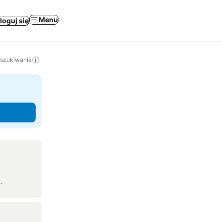
Menu
loguj się
yszukiwania
…