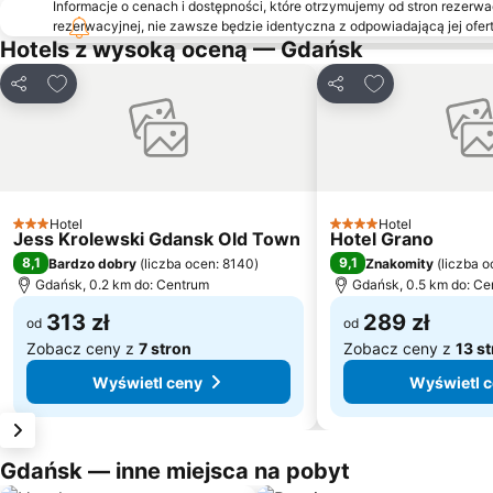
Informacje o cenach i dostępności, które otrzymujemy od stron rezerwac
rezerwacyjnej, nie zawsze będzie identyczna z odpowiadającą jej ofert
Hotels z wysoką oceną — Gdańsk
Dodaj do ulubionych
Dodaj do ulubi
Udostępnij
Udostępnij
Hotel
Hotel
3 Kategoria
4 Kategoria
Jess Krolewski Gdansk Old Town
Hotel Grano
8,1
9,1
Bardzo dobry
(
liczba ocen: 8140
)
Znakomity
(
liczba o
Gdańsk, 0.2 km do: Centrum
Gdańsk, 0.5 km do: Ce
313 zł
289 zł
od
od
Zobacz ceny z
7 stron
Zobacz ceny z
13 s
Wyświetl ceny
Wyświetl 
Gdańsk — inne miejsca na pobyt