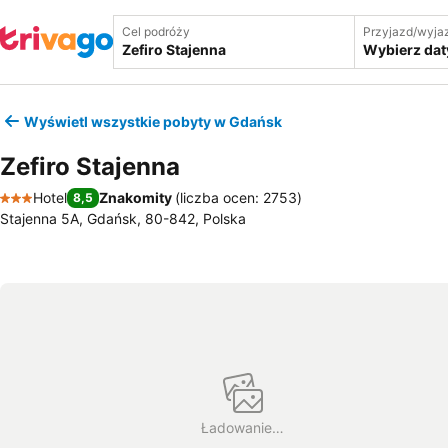
Cel podróży
Przyjazd/wyja
Wybierz dat
Wyświetl wszystkie pobyty w Gdańsk
Zefiro Stajenna
Hotel
Znakomity
(
liczba ocen: 2753
)
8,5
3 Kategoria
Stajenna 5A, Gdańsk, 80-842, Polska
Ładowanie…