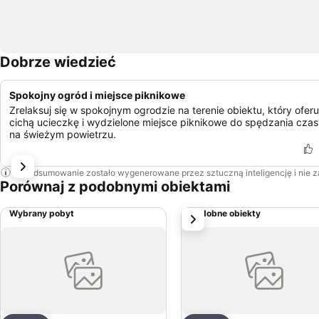
Dobrze wiedzieć
Spokojny ogród i miejsce piknikowe
Zrelaksuj się w spokojnym ogrodzie na terenie obiektu, który oferu
cichą ucieczkę i wydzielone miejsce piknikowe do spędzania cza
na świeżym powietrzu.
To podsumowanie zostało wygenerowane przez sztuczną inteligencję i nie 
Porównaj z podobnymi obiektami
Wybrany pobyt
Podobne obiekty
Następny