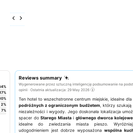
Reviews summary
Wygenerowane przez sztuczną inteligencję podsumowanie na pods
64
%
opinii · Ostatnia aktualizacja: 29 May 2026
17
%
10
%
Ten hotel to wszechstronne centrum miejskie, idealne dl
2
%
podróżnych z ograniczonym budżetem
, którzy szukają
7
%
niezależności i wygody. Jego doskonała lokalizacja umożl
spacer do
Starego Miasta
i
głównego dworca kolejow
idealne do zwiedzania miasta pieszo. Wyróżnia
udogodnieniem jest dobrze wyposażona
wspólna kuc