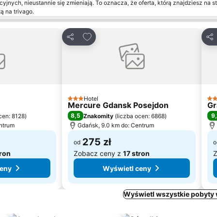
yjnych, nieustannie się zmieniają. To oznacza, że oferta, którą znajdziesz na st
ą na trivago.
onych
Dodaj do ulubionych
Udostępnij
Udo
Hotel
3 Kategoria
4 K
Mercure Gdansk Posejdon
Gr
8,5
9,
cen: 8128
)
Znakomity
(
liczba ocen: 6868
)
ntrum
Gdańsk, 9.0 km do: Centrum
275 zł
od
o
tron
Zobacz ceny z
17 stron
Z
ceny
Wyświetl ceny
Wyświetl wszystkie pobyty