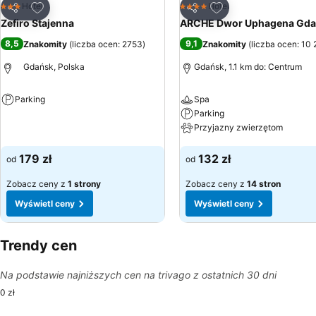
Dodaj do ulubionych
Dodaj do ulubionyc
Hotel
Hotel
3 Kategoria
4 Kategoria
Udostępnij
Udostępnij
Zefiro Stajenna
ARCHE Dwor Uphagena Gda
8,5
9,1
Znakomity
(
liczba ocen: 2753
)
Znakomity
(
liczba ocen: 10
Gdańsk, Polska
Gdańsk, 1.1 km do: Centrum
Parking
Spa
Parking
Wyświetl ceny
Przyjazny zwierzętom
Wyświetl ceny
179 zł
132 zł
od
od
Zobacz ceny z
1 strony
Zobacz ceny z
14 stron
Wyświetl ceny
Wyświetl ceny
Trendy cen
Na podstawie najniższych cen na trivago z ostatnich 30 dni
0 zł