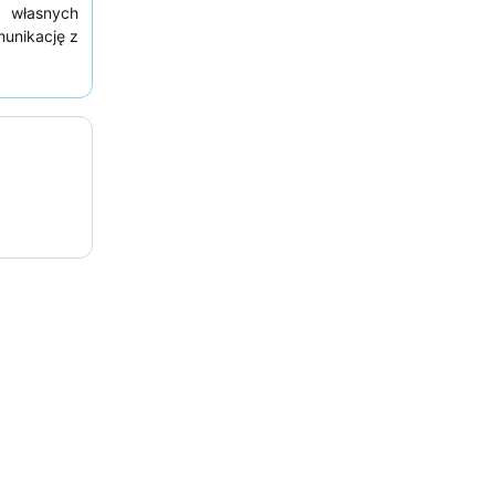
 własnych
munikację z
 smaczne i
byt, warto
óre pokoje