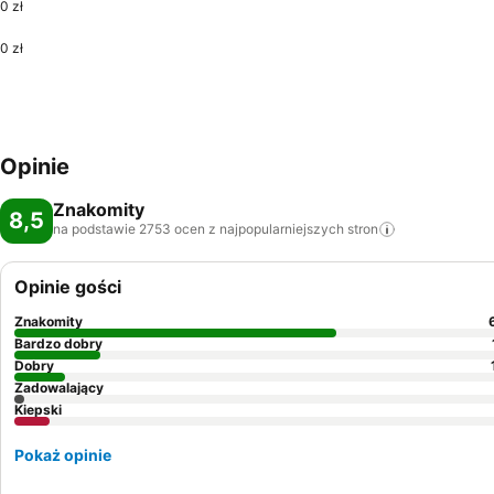
0 zł
0 zł
Opinie
Znakomity
8,5
na podstawie 2753 ocen z najpopularniejszych
stron
Opinie gości
Znakomity
Bardzo dobry
Dobry
Zadowalający
Kiepski
Pokaż opinie