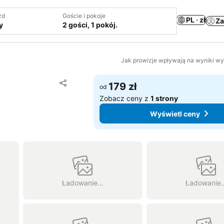
zd
Goście i pokoje
PL · zł
Za
y
2 gości, 1 pokój.
Jak prowizje wpływają na wyniki w
Dodaj do ulubionych
179 zł
od
Udostępnij
Zobacz ceny z
1 strony
Wyświetl ceny
Ładowanie…
Ładowanie