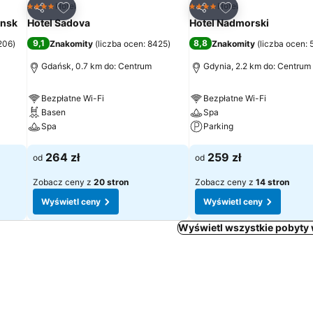
h
Dodaj do ulubionych
Dodaj do ulubion
Hotel
Hotel
4 Kategoria
4 Kategoria
Udostępnij
Udostępnij
nsk
Hotel Sadova
Hotel Nadmorski
9,1
8,8
 206
)
Znakomity
(
liczba ocen: 8425
)
Znakomity
(
liczba ocen:
Gdańsk, 0.7 km do: Centrum
Gdynia, 2.2 km do: Centrum
Bezpłatne Wi-Fi
Bezpłatne Wi-Fi
Basen
Spa
Spa
Parking
Wyświetl ceny
Wyświetl ceny
264 zł
259 zł
od
od
Zobacz ceny z
20 stron
Zobacz ceny z
14 stron
Wyświetl ceny
Wyświetl ceny
Wyświetl wszystkie pobyty