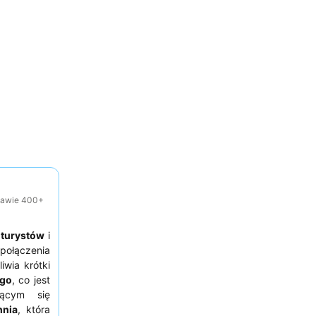
tawie 400+
a
turystów
i
 połączenia
iwia krótki
ego
, co jest
jącym się
hnia
, która