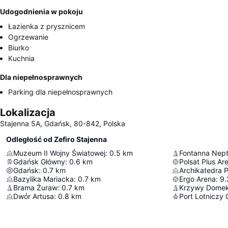
Udogodnienia w pokoju
Łazienka z prysznicem
Ogrzewanie
Biurko
Kuchnia
Dla niepełnosprawnych
Parking dla niepełnosprawnych
Lokalizacja
Stajenna 5A, Gdańsk, 80-842, Polska
Odległość od Zefiro Stajenna
Muzeum II Wojny Światowej
:
0.5
km
Fontanna Nep
Gdańsk Główny
:
0.6
km
Polsat Plus A
Gdańsk
:
0.7
km
Archikatedra P
Bazylika Mariacka
:
0.7
km
Ergo Arena
:
9.
Brama Żuraw
:
0.7
km
Krzywy Dome
Dwór Artusa
:
0.8
km