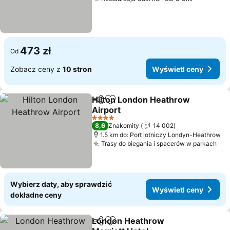
Wyświetl
473 zł
Od
Zobacz ceny z
10 stron
Wyświetl ceny
Hilton London Heathrow
Udostępnij
Dodaj do ulubionych
Airport
Wyświetl ceny
4 Kategoria
8,6
Znakomity
14 002
1.5 km do: Port lotniczy Londyn-Heathrow
Trasy do biegania i spacerów w parkach
Wyś
Wybierz daty, aby sprawdzić
Wyświetl ceny
dokładne ceny
London Heathrow
Udostępnij
Dodaj do ulubionych