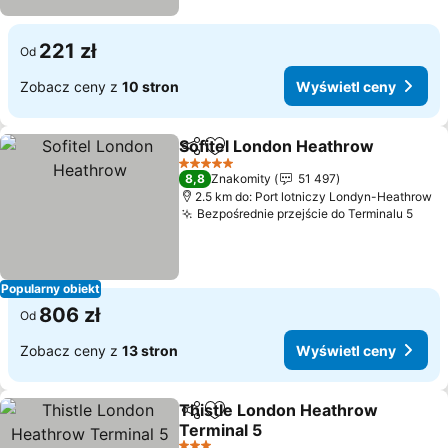
221 zł
Od
Zobacz ceny z
10 stron
Wyświetl ceny
Sofitel London Heathrow
Udostępnij
Dodaj do ulubionych
W
5 Kategoria
8,8
Znakomity
51 497
2.5 km do: Port lotniczy Londyn-Heathrow
Bezpośrednie przejście do Terminalu 5
Wyśw
Popularny obiekt
806 zł
Od
Zobacz ceny z
13 stron
Wyświetl ceny
Thistle London Heathrow
Udostępnij
Dodaj do ulubionych
Terminal 5