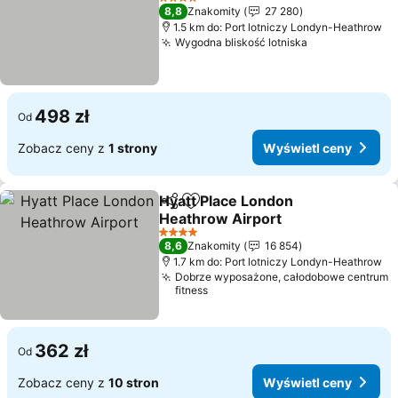
Wyświetl ceny
4 Kategoria
8,8
Znakomity
27 280
1.5 km do: Port lotniczy Londyn-Heathrow
Wygodna bliskość lotniska
Wyświetl cen
498 zł
Od
Zobacz ceny z
1 strony
Wyświetl ceny
Hyatt Place London
Udostępnij
Dodaj do ulubionych
Heathrow Airport
Wyświetl ceny
4 Kategoria
8,6
Znakomity
16 854
1.7 km do: Port lotniczy Londyn-Heathrow
Dobrze wyposażone, całodobowe centrum
fitness
362 zł
Od
Zobacz ceny z
10 stron
Wyświetl ceny