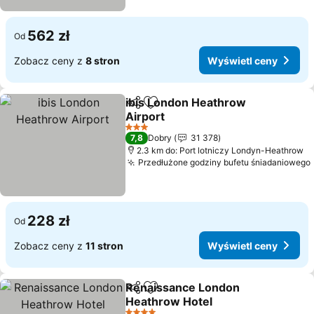
562 zł
Od
Zobacz ceny z
8 stron
Wyświetl ceny
ibis London Heathrow
Udostępnij
Dodaj do ulubionych
Airport
Wyświetl ceny
3 Kategoria
7,8
Dobry
31 378
2.3 km do: Port lotniczy Londyn-Heathrow
Przedłużone godziny bufetu śniadaniowego
228 zł
Od
Zobacz ceny z
11 stron
Wyświetl ceny
Renaissance London
Udostępnij
Dodaj do ulubionych
Heathrow Hotel