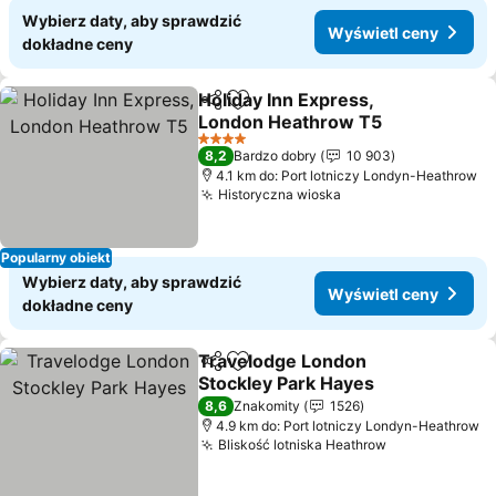
Wybierz daty, aby sprawdzić
Wyświetl ceny
dokładne ceny
Holiday Inn Express,
Udostępnij
Dodaj do ulubionych
London Heathrow T5
Wyświetl ceny
4 Kategoria
8,2
Bardzo dobry
10 903
4.1 km do: Port lotniczy Londyn-Heathrow
Historyczna wioska
Wyświetl ceny
Popularny obiekt
Wybierz daty, aby sprawdzić
Wyświetl ceny
dokładne ceny
Travelodge London
Udostępnij
Dodaj do ulubionych
Stockley Park Hayes
Wyświetl ceny
8,6
Znakomity
1526
4.9 km do: Port lotniczy Londyn-Heathrow
Bliskość lotniska Heathrow
Wyświetl ce