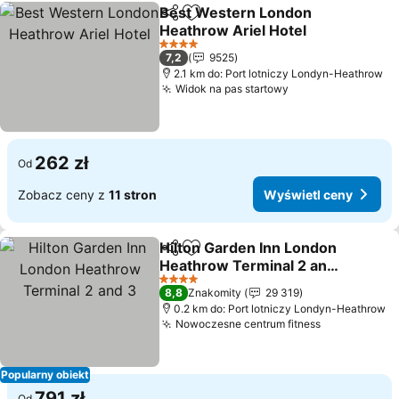
Best Western London
Udostępnij
Dodaj do ulubionych
Heathrow Ariel Hotel
Wyświetl ceny
4 Kategoria
7,2
9525
2.1 km do: Port lotniczy Londyn-Heathrow
Widok na pas startowy
Wyświetl ceny
262 zł
Od
Zobacz ceny z
11 stron
Wyświetl ceny
Hilton Garden Inn London
Udostępnij
Dodaj do ulubionych
Heathrow Terminal 2 and
3
Wyświetl ceny
4 Kategoria
8,8
Znakomity
29 319
0.2 km do: Port lotniczy Londyn-Heathrow
Nowoczesne centrum fitness
Wyświetl c
Popularny obiekt
791 zł
Od