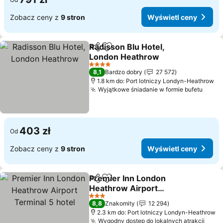
Zobacz ceny z
9 stron
Wyświetl ceny
Radisson Blu Hotel,
Udostępnij
Dodaj do ulubionych
London Heathrow
Wyświetl ceny
4 Kategoria
8,1
Bardzo dobry
27 572
1.8 km do: Port lotniczy Londyn-Heathrow
Wyjątkowe śniadanie w formie bufetu
Wyśw
403 zł
Od
Zobacz ceny z
9 stron
Wyświetl ceny
Premier Inn London
Udostępnij
Dodaj do ulubionych
Heathrow Airport
Terminal 5 hotel
Wyświetl ceny
3 Kategoria
8,8
Znakomity
12 294
2.3 km do: Port lotniczy Londyn-Heathrow
Wygodny dostęp do lokalnych atrakcji
Wyśw