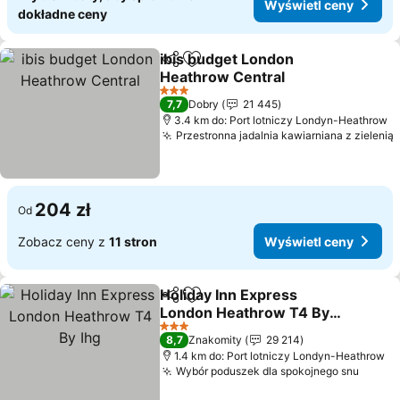
Wyświetl ceny
dokładne ceny
ibis budget London
Udostępnij
Dodaj do ulubionych
Heathrow Central
Wyświetl ceny
3 Kategoria
7,7
Dobry
21 445
3.4 km do: Port lotniczy Londyn-Heathrow
Przestronna jadalnia kawiarniana z zielenią
204 zł
Od
Zobacz ceny z
11 stron
Wyświetl ceny
Holiday Inn Express
Udostępnij
Dodaj do ulubionych
London Heathrow T4 By
Ihg
Wyświetl ceny
3 Kategoria
8,7
Znakomity
29 214
1.4 km do: Port lotniczy Londyn-Heathrow
Wybór poduszek dla spokojnego snu
Wyświ