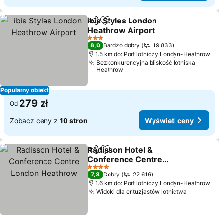
ibis Styles London
Udostępnij
Dodaj do ulubionych
Heathrow Airport
Wyświetl ceny
3 Kategoria
8,0
Bardzo dobry
19 833
1.5 km do: Port lotniczy Londyn-Heathrow
Bezkonkurencyjna bliskość lotniska
Heathrow
Popularny obiekt
279 zł
Od
Zobacz ceny z
10 stron
Wyświetl ceny
Radisson Hotel &
Udostępnij
Dodaj do ulubionych
Conference Centre
London Heathrow
Wyświetl ceny
4 Kategoria
7,8
Dobry
22 616
1.6 km do: Port lotniczy Londyn-Heathrow
Widoki dla entuzjastów lotnictwa
Wyświet