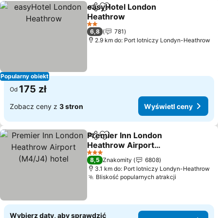
easyHotel London
Udostępnij
Dodaj do ulubionych
Heathrow
Wyświetl ceny
2 Kategoria
6,8
781
2.9 km do: Port lotniczy Londyn-Heathrow
Popularny obiekt
175 zł
Od
Zobacz ceny z
3 stron
Wyświetl ceny
Premier Inn London
Udostępnij
Dodaj do ulubionych
Heathrow Airport
(M4/J4) hotel
Wyświetl ceny
3 Kategoria
8,5
Znakomity
6808
3.1 km do: Port lotniczy Londyn-Heathrow
Bliskość popularnych atrakcji
Wyświetl c
Wybierz daty, aby sprawdzić