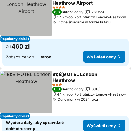
Dodaj do ulubionych
Heathrow Airport
Wyświetl ceny
4 Kategoria
8,3
Bardzo dobry
28 955
1.4 km do: Port lotniczy Londyn-Heathrow
Obfite śniadanie w formie bufetu
Wyświetl
Popularny obiekt
460 zł
Od
Zobacz ceny z
11 stron
Wyświetl ceny
B&B HOTEL London
Udostępnij
Dodaj do ulubionych
Heathrow
Wyświetl ceny
3 Kategoria
8,3
Bardzo dobry
6916
4.1 km do: Port lotniczy Londyn-Heathrow
Odnowiony w 2024 roku
Wyświetl ceny
Popularny obiekt
Wybierz daty, aby sprawdzić
Wyświetl ceny
dokładne ceny