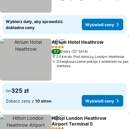
Wybierz daty, aby sprawdzić
Wyświetl ceny
dokładne ceny
Atrium Hotel Heathrow
Udostępnij
Dodaj do ulubionych
Wy
4 Kategoria
7,7
Dobry
5414
2.5 km do: Port lotniczy Londyn-Heathrow
Dźwiękoszczelne pokoje z widokiem na pas
startowy
325 zł
Od
Zobacz ceny z
10 stron
Wyświetl ceny
Hilton London Heathrow
Udostępnij
Dodaj do ulubionych
Airport Terminal 5