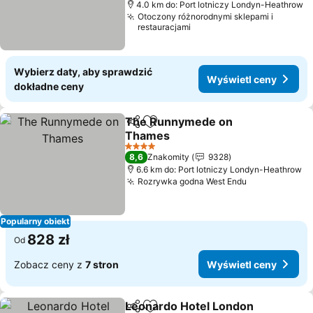
4.0 km do: Port lotniczy Londyn-Heathrow
Otoczony różnorodnymi sklepami i
restauracjami
Wybierz daty, aby sprawdzić
Wyświetl ceny
dokładne ceny
The Runnymede on
Udostępnij
Dodaj do ulubionych
Thames
Wyświetl ceny
4 Kategoria
8,6
Znakomity
9328
6.6 km do: Port lotniczy Londyn-Heathrow
Rozrywka godna West Endu
Wyświetl ce
Popularny obiekt
828 zł
Od
Zobacz ceny z
7 stron
Wyświetl ceny
Leonardo Hotel London
Udostępnij