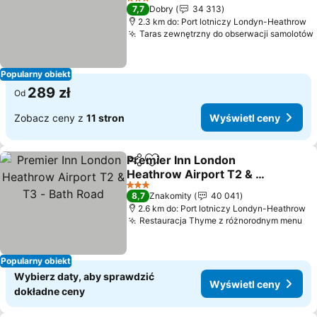
Wyświetl ceny
3 Kategoria
7,7
Dobry
34 313
2.3 km do: Port lotniczy Londyn-Heathrow
Taras zewnętrzny do obserwacji samolotów
Popularny obiekt
289 zł
Od
Zobacz ceny z
11 stron
Wyświetl ceny
Premier Inn London
Udostępnij
Dodaj do ulubionych
Heathrow Airport T2 & T3
- Bath Road
Wyświetl ceny
3 Kategoria
8,7
Znakomity
40 041
2.6 km do: Port lotniczy Londyn-Heathrow
Restauracja Thyme z różnorodnym menu
Wy
Popularny obiekt
Wybierz daty, aby sprawdzić
Wyświetl ceny
dokładne ceny