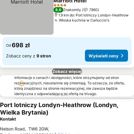
Marriott Hotel
Wyświetl ceny
4 Kategoria
8,6
Znakomity
7860
1.9 km do: Port lotniczy Londyn-Heathrow
Włoska kuchnia w Carluccio's
Wyświetl 
698 zł
Od
Zobacz ceny z
9 stron
Wyświetl ceny
Zobacz więcej
Informacje o cenach i dostępności, które otrzymujemy od stron
rezerwacyjnych, nieustannie się zmieniają. To oznacza, że oferta,
którą znajdziesz na stronie rezerwacyjnej, nie zawsze będzie
identyczna z odpowiadającą jej ofertą na trivago.
Port lotniczy Londyn-Heathrow (Londyn,
Wielka Brytania)
Kontakt
Nelson Road
,
TW6 2GW
,