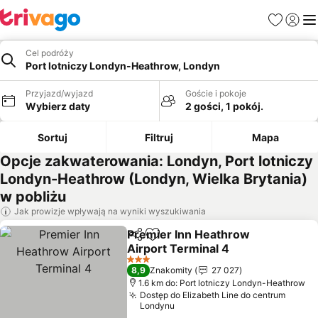
Ulubione
Zaloguj
Me
Cel podróży
Port lotniczy Londyn-Heathrow, Londyn
Przyjazd/wyjazd
Goście i pokoje
Wybierz daty
2 gości, 1 pokój.
Sortuj
Filtruj
Mapa
Opcje zakwaterowania: Londyn, Port lotniczy
Londyn-Heathrow (Londyn, Wielka Brytania)
w pobliżu
Jak prowizje wpływają na wyniki wyszukiwania
Premier Inn Heathrow
Udostępnij
Dodaj do ulubionych
Airport Terminal 4
Wyświetl ceny
3 Kategoria
8,9
Znakomity
27 027
1.6 km do: Port lotniczy Londyn-Heathrow
Dostęp do Elizabeth Line do centrum
Londynu