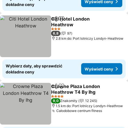
Wyświetl ceny
dokładne ceny
Citi Hotel London
Udostępnij
Dodaj do ulubionych
Heathrow
Wyświetl ceny
3 Kategoria
6,8
97
2.8 km do: Port lotniczy Londyn-Heathrow
Wybierz daty, aby sprawdzić
Wyświetl ceny
dokładne ceny
Crowne Plaza London
Udostępnij
Dodaj do ulubionych
Heathrow T4 By Ihg
Wyświetl ceny
4 Kategoria
9,0
Znakomity
12 245
1.5 km do: Port lotniczy Londyn-Heathrow
Całodobowe centrum fitness
Wyświetl c