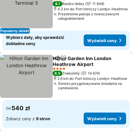
Wyświetl ceny
4 Kategoria
8,1
Bardzo dobry
11 648
4.3 km do: Port lotniczy Londyn-Heathrow
Przestronne pokoje z nowoczesnymi
udogodnieniami
Popularny obiekt
Wybierz daty, aby sprawdzić
Wyświetl ceny
dokładne ceny
Hilton Garden Inn London
Udostępnij
Dodaj do ulubionych
Heathrow Airport
Wyświetl ceny
4 Kategoria
8,5
Znakomity
14 674
2.6 km do: Port lotniczy Londyn-Heathrow
Świeżo przygotowywane śniadania na
zamówienie
540 zł
Od
Zobacz ceny z
9 stron
Wyświetl ceny