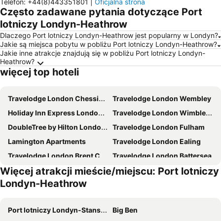
Telefon
:
+44(8)443351801
|
Oficjalna strona
Często zadawane pytania dotyczące Port
lotniczy Londyn-Heathrow
Dlaczego Port lotniczy Londyn-Heathrow jest popularny w Londyn?
Jakie są miejsca pobytu w pobliżu Port lotniczy Londyn-Heathrow?
Jakie inne atrakcje znajdują się w pobliżu Port lotniczy Londyn-
Heathrow?
więcej top hoteli
Travelodge London Chessington Tolworth
Travelodge London Wembley
Holiday Inn Express London - Ealing By Ihg
Travelodge London Wimbledon Central
DoubleTree by Hilton London - Chelsea
Travelodge London Fulham
Lamington Apartments
Travelodge London Ealing
Travelodge London Brent Cross
Travelodge London Battersea
Więcej atrakcji mieście/miejscu: Port lotniczy
Park Grand Paddington Court
Holiday Inn London - West By Ihg
Londyn-Heathrow
London Marriott Hotel Maida Vale
Bridge Park Hotel
Travelodge London Park Royal
Copthorne Tara Hotel London Kensington
Port lotniczy Londyn-Stansted
Big Ben
Dorsett Shepherds Bush
Holiday Inn London - Brentford Lock By Ihg