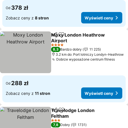
378 zł
Od
Zobacz ceny z
8 stron
Wyświetl ceny
Moxy London Heathrow
Udostępnij
Dodaj do ulubionych
Airport
Wyświetl ceny
4 Kategoria
8,3
Bardzo dobry
11 225
3.2 km do: Port lotniczy Londyn-Heathrow
Dobrze wyposażone centrum fitness
Wyświ
288 zł
Od
Zobacz ceny z
11 stron
Wyświetl ceny
Travelodge London
Udostępnij
Dodaj do ulubionych
Feltham
Wyświetl ceny
3 Kategoria
7,8
Dobry
1731