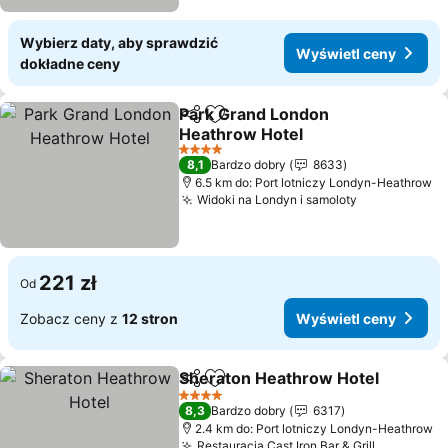
Wybierz daty, aby sprawdzić
Wyświetl ceny
dokładne ceny
Park Grand London
Udostępnij
Dodaj do ulubionych
Heathrow Hotel
Wyświetl ceny
4 Kategoria
8,1
Bardzo dobry
8633
6.5 km do: Port lotniczy Londyn-Heathrow
Widoki na Londyn i samoloty
Wyświetl c
221 zł
Od
Zobacz ceny z
12 stron
Wyświetl ceny
Sheraton Heathrow Hotel
Udostępnij
Dodaj do ulubionych
4 Kategoria
8,3
Bardzo dobry
6317
2.4 km do: Port lotniczy Londyn-Heathrow
Restauracja Cast Iron Bar & Grill