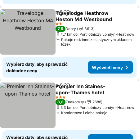
Travelodge Heathrow
Udostępnij
Dodaj do ulubionych
Heston M4 Westbound
Wyświetl ceny
2 Kategoria
7,5
Dobry
3613
4.7 km do: Port lotniczy Londyn-Heathrow
Pokoje rodzinne z elastycznym układem
łóżek
Wybierz daty, aby sprawdzić
Wyświetl ceny
dokładne ceny
Premier Inn Staines-
Udostępnij
Dodaj do ulubionych
upon-Thames hotel
Wyświetl ceny
3 Kategoria
8,8
Znakomity
2688
5.3 km do: Port lotniczy Londyn-Heathrow
Komfortowe i ciche pokoje
Wyświetl cen
Wybierz daty, aby sprawdzić