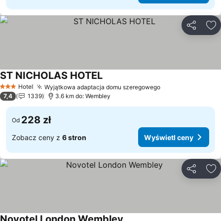
Udostępni
Do
ST NICHOLAS HOTEL
Wyświetl ceny
Hotel
Wyjątkowa adaptacja domu szeregowego
Wyświetl ceny
3 Kategoria
7,4
1339
3.6 km do: Wembley
228 zł
Od
Zobacz ceny z
6 stron
Wyświetl ceny
Udostępni
Do
Novotel London Wembley