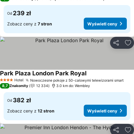
239 zł
Od
Zobacz ceny z
7 stron
Wyświetl ceny
Udostępni
Do
Park Plaza London Park Royal
Wyświetl ceny
Hotel
Nowoczesne pokoje z 50-calowymi telewizorami smart
Wyśw
4 Kategoria
8,7
Znakomity
12 334
3.0 km do: Wembley
382 zł
Od
Zobacz ceny z
12 stron
Wyświetl ceny
Udostępni
Do