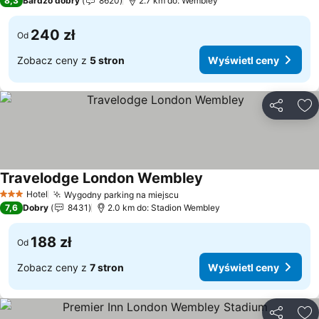
8,3
Bardzo dobry
8620
2.7 km do: Wembley
240 zł
Od
Zobacz ceny z
5 stron
Wyświetl ceny
Udostępni
Do
Travelodge London Wembley
Wyświetl ceny
Hotel
Wygodny parking na miejscu
Wyświetl ceny
3 Kategoria
7,6
Dobry
8431
2.0 km do: Stadion Wembley
188 zł
Od
Zobacz ceny z
7 stron
Wyświetl ceny