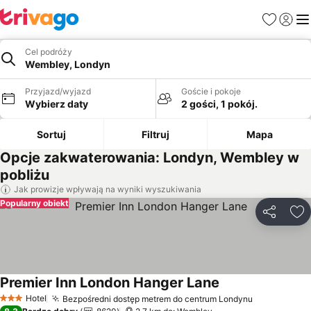
Ulubione
Zaloguj
Me
Cel podróży
Wembley, Londyn
Przyjazd/wyjazd
Goście i pokoje
Wybierz daty
2 gości, 1 pokój.
Sortuj
Filtruj
Mapa
Opcje zakwaterowania: Londyn, Wembley w
pobliżu
Jak prowizje wpływają na wyniki wyszukiwania
Popularny obiekt
Udostępni
Do
Premier Inn London Hanger Lane
Wyświetl ceny
Hotel
Bezpośredni dostęp metrem do centrum Londynu
Wyświetl c
3 Kategoria