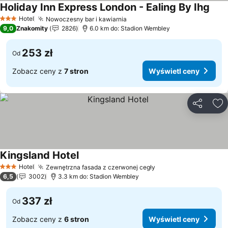
Holiday Inn Express London - Ealing By Ihg
Wyśw
Hotel
Nowoczesny bar i kawiarnia
Wyświetl ceny
3 Kategoria
9,0
Znakomity
2826
6.0 km do: Stadion Wembley
253 zł
Od
Zobacz ceny z
7 stron
Wyświetl ceny
Udostępni
Do
Kingsland Hotel
Wyświetl ceny
Hotel
Zewnętrzna fasada z czerwonej cegły
Wyświetl ceny
3 Kategoria
6,5
3002
3.3 km do: Stadion Wembley
337 zł
Od
Zobacz ceny z
6 stron
Wyświetl ceny