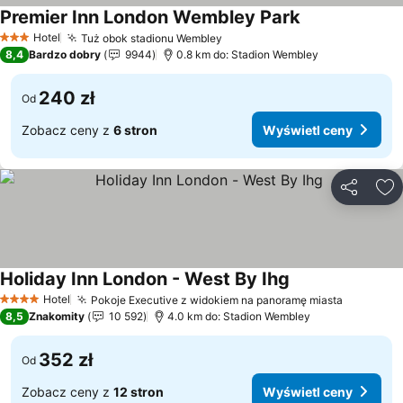
Premier Inn London Wembley Park
Wyświetl ceny
Hotel
Tuż obok stadionu Wembley
Wyświetl ceny
3 Kategoria
8,4
Bardzo dobry
9944
0.8 km do: Stadion Wembley
240 zł
Od
Zobacz ceny z
6 stron
Wyświetl ceny
Udostępni
Do
Holiday Inn London - West By Ihg
Wyświetl ceny
Hotel
Pokoje Executive z widokiem na panoramę miasta
Wyświetl
4 Kategoria
8,5
Znakomity
10 592
4.0 km do: Stadion Wembley
352 zł
Od
Zobacz ceny z
12 stron
Wyświetl ceny