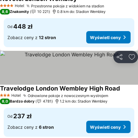
Wyświetl ceny
Hotel
Przestronne pokoje z widokiem na stadion
Wyświetl ceny
4 Kategoria
8,6
Znakomity
10 221
0.8 km do: Stadion Wembley
448 zł
Od
Zobacz ceny z
12 stron
Wyświetl ceny
Udostępni
Do
Travelodge London Wembley High Road
Wyświet
Hotel
Odnowione pokoje z nowoczesnym wystrojem
Wyświetl ce
3 Kategoria
8,0
Bardzo dobry
4781
1.2 km do: Stadion Wembley
237 zł
Od
Zobacz ceny z
6 stron
Wyświetl ceny