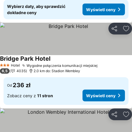
Wybierz daty, aby sprawdzić
Wyświetl ceny
dokładne ceny
Udostępni
Do
Bridge Park Hotel
Wyświetl ceny
Hotel
Wygodne połączenia komunikacji miejskiej
Wyświetl ceny
3 Kategoria
6,5
4035
2.0 km do: Stadion Wembley
236 zł
Od
Zobacz ceny z
11 stron
Wyświetl ceny
Udostępni
Do