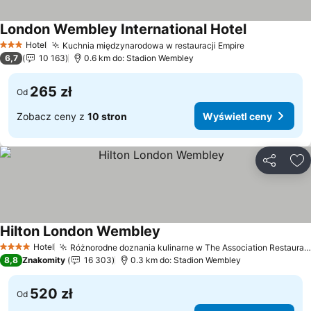
London Wembley International Hotel
Wyświetl ce
Hotel
Kuchnia międzynarodowa w restauracji Empire
Wyświetl ce
3 Kategoria
6,7
10 163
0.6 km do: Stadion Wembley
265 zł
Od
Zobacz ceny z
10 stron
Wyświetl ceny
Udostępni
Do
Hilton London Wembley
Wyświetl ceny
Hotel
Różnorodne doznania kulinarne w The Association Restaurant
4 Kategoria
8,8
Znakomity
16 303
0.3 km do: Stadion Wembley
520 zł
Od