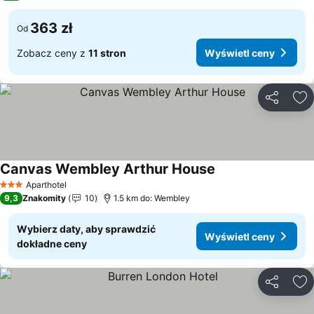
363 zł
Od
Zobacz ceny z
11 stron
Wyświetl ceny
Udostępni
Do
Canvas Wembley Arthur House
Wyświetl ceny
Aparthotel
3 Kategoria
9,3
Znakomity
10
1.5 km do: Wembley
Wybierz daty, aby sprawdzić
Wyświetl ceny
dokładne ceny
Udostępni
Do