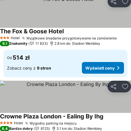
Udostępni
Do
The Fox & Goose Hotel
Wyświetl ceny
Hotel
Wyjątkowe śniadanie przygotowywane na zamówienie
Wyświ
3 Kategoria
9,1
Znakomity
11 833
2.8 km do: Stadion Wembley
514 zł
Od
Zobacz ceny z
9 stron
Wyświetl ceny
Udostępni
Do
Crowne Plaza London - Ealing By Ihg
Wyświetl ce
Hotel
Wygodny parking na miejscu
Wyświetl ceny
4 Kategoria
8,4
Bardzo dobry
8125
3.1 km do: Stadion Wembley