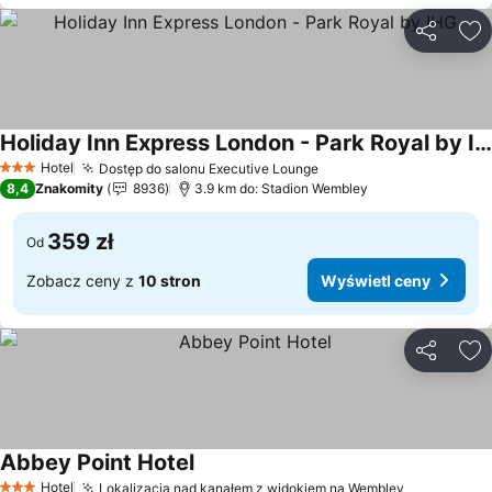
Udostępni
Do
Holiday Inn Express London - Park Royal by IHG
Wyświetl ceny
Hotel
Dostęp do salonu Executive Lounge
Wyświetl ceny
3 Kategoria
8,4
Znakomity
8936
3.9 km do: Stadion Wembley
359 zł
Od
Zobacz ceny z
10 stron
Wyświetl ceny
Udostępni
Do
Abbey Point Hotel
Wyświetl ceny
Hotel
Lokalizacja nad kanałem z widokiem na Wembley
Wyświetl 