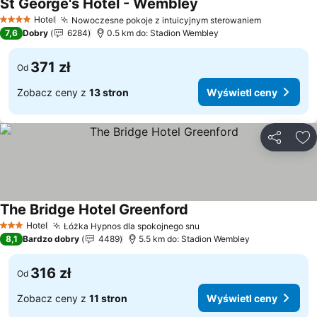
St George's Hotel - Wembley
Wyświetl ceny
Hotel
Nowoczesne pokoje z intuicyjnym sterowaniem
Wyświetl 
4 Kategoria
7,6
Dobry
6284
0.5 km do: Stadion Wembley
371 zł
Od
Zobacz ceny z
13 stron
Wyświetl ceny
Udostępni
Do
The Bridge Hotel Greenford
Wyświetl ceny
Hotel
Łóżka Hypnos dla spokojnego snu
Wyświetl ceny
3 Kategoria
8,1
Bardzo dobry
4489
5.5 km do: Stadion Wembley
316 zł
Od
Zobacz ceny z
11 stron
Wyświetl ceny