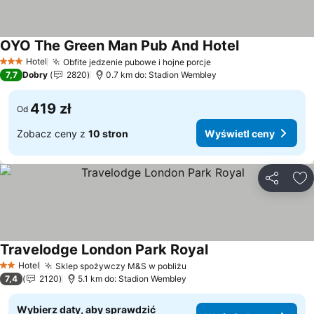
OYO The Green Man Pub And Hotel
Wyświetl cen
Hotel
Obfite jedzenie pubowe i hojne porcje
Wyświetl ceny
3 Kategoria
7,7
Dobry
2820
0.7 km do: Stadion Wembley
419 zł
Od
Zobacz ceny z
10 stron
Wyświetl ceny
Udostępni
Do
Travelodge London Park Royal
Wyświetl ceny
Hotel
Sklep spożywczy M&S w pobliżu
Wyświetl ceny
2 Kategoria
7,4
2120
5.1 km do: Stadion Wembley
Wybierz daty, aby sprawdzić