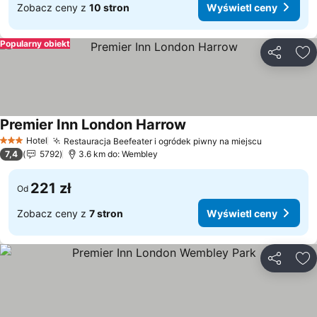
Zobacz ceny z
10 stron
Wyświetl ceny
Popularny obiekt
Udostępni
Do
Premier Inn London Harrow
Wyświetl ceny
Hotel
Restauracja Beefeater i ogródek piwny na miejscu
Wyświetl 
3 Kategoria
7,4
5792
3.6 km do: Wembley
221 zł
Od
Zobacz ceny z
7 stron
Wyświetl ceny
Udostępni
Do