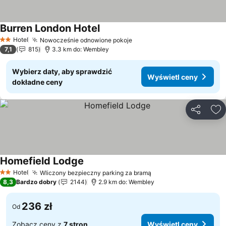
Burren London Hotel
Wyświetl ceny
Hotel
Nowocześnie odnowione pokoje
Wyświetl ceny
2 Kategoria
7,1
815
3.3 km do: Wembley
Wybierz daty, aby sprawdzić
Wyświetl ceny
dokładne ceny
Udostępni
Do
Homefield Lodge
Wyświetl ceny
Hotel
Wliczony bezpieczny parking za bramą
Wyświetl ceny
2 Kategoria
8,3
Bardzo dobry
2144
2.9 km do: Wembley
236 zł
Od
Zobacz ceny z
7 stron
Wyświetl ceny