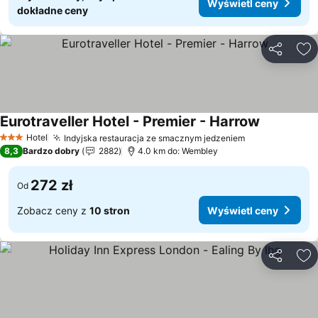
Wyświetl ceny
dokładne ceny
Udostępni
Do
Eurotraveller Hotel - Premier - Harrow
Wyświetl 
Hotel
Indyjska restauracja ze smacznym jedzeniem
Wyświetl cen
3 Kategoria
8,3
Bardzo dobry
2882
4.0 km do: Wembley
272 zł
Od
Zobacz ceny z
10 stron
Wyświetl ceny
Udostępni
Do