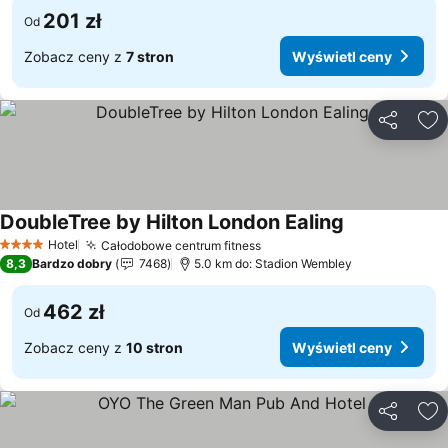
201 zł
Od
Zobacz ceny z
7 stron
Wyświetl ceny
Udostępni
Do
DoubleTree by Hilton London Ealing
Wyświetl cen
Hotel
Całodobowe centrum fitness
Wyświetl ceny
4 Kategoria
8,3
Bardzo dobry
7468
5.0 km do: Stadion Wembley
462 zł
Od
Zobacz ceny z
10 stron
Wyświetl ceny
Udostępni
Do