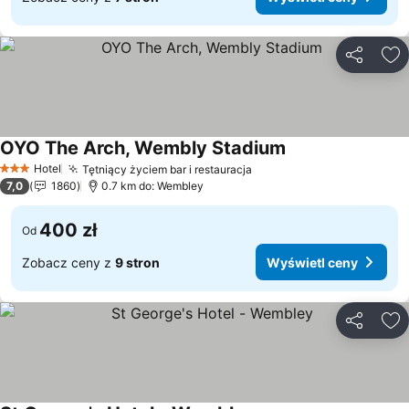
Udostępni
Do
OYO The Arch, Wembly Stadium
Wyświetl ceny
Hotel
Tętniący życiem bar i restauracja
Wyświetl ceny
3 Kategoria
7,0
1860
0.7 km do: Wembley
400 zł
Od
Zobacz ceny z
9 stron
Wyświetl ceny
Udostępni
Do