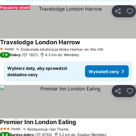
Popularny obiekt
Udostępni
Do
Travelodge London Harrow
Wyświetl ceny
Hotel
Doskonała lokalizacja blisko Harrow-on-the-Hill
Wyświetl ceny
1 Kategoria
7,9
Dobry
1821
4.3 km do: Wembley
Wybierz daty, aby sprawdzić
Wyświetl ceny
dokładne ceny
Udostępni
Do
Premier Inn London Ealing
Wyświetl ceny
Hotel
Restauracja i bar Thyme
Wyświetl ceny
3 Kategoria
8,4
Bardzo dobry
6755
5.2 km do: Stadion Wembley