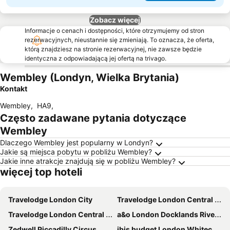
Zobacz więcej
Informacje o cenach i dostępności, które otrzymujemy od stron
rezerwacyjnych, nieustannie się zmieniają. To oznacza, że oferta,
którą znajdziesz na stronie rezerwacyjnej, nie zawsze będzie
identyczna z odpowiadającą jej ofertą na trivago.
Wembley (Londyn, Wielka Brytania)
Kontakt
Wembley
,
HA9
,
Często zadawane pytania dotyczące
Wembley
Dlaczego Wembley jest popularny w Londyn?
Jakie są miejsca pobytu w pobliżu Wembley?
Jakie inne atrakcje znajdują się w pobliżu Wembley?
więcej top hoteli
Travelodge London City
Travelodge London Central City Road
Travelodge London Central Elephant and Castle
a&o London Docklands Riverside
Zedwell Piccadilly Circus
ibis budget London Whitechapel - Brick Lane