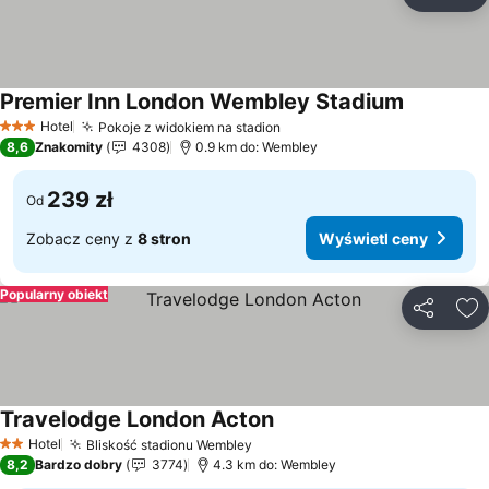
Udostępni
Do
Premier Inn London Wembley Stadium
Wyświetl 
Hotel
Pokoje z widokiem na stadion
Wyświetl ceny
3 Kategoria
8,6
Znakomity
4308
0.9 km do: Wembley
239 zł
Od
Zobacz ceny z
8 stron
Wyświetl ceny
Popularny obiekt
Udostępni
Do
Travelodge London Acton
Wyświetl ceny
Hotel
Bliskość stadionu Wembley
Wyświetl ceny
2 Kategoria
8,2
Bardzo dobry
3774
4.3 km do: Wembley