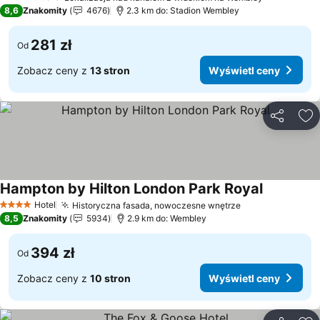
3 Kategoria
8,6
Znakomity
4676
2.3 km do: Stadion Wembley
281 zł
Od
Zobacz ceny z
13 stron
Wyświetl ceny
Udostępni
Do
Hampton by Hilton London Park Royal
Wyświetl 
Hotel
Historyczna fasada, nowoczesne wnętrze
Wyświetl ceny
4 Kategoria
8,5
Znakomity
5934
2.9 km do: Wembley
394 zł
Od
Zobacz ceny z
10 stron
Wyświetl ceny