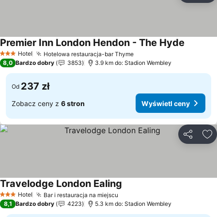
Premier Inn London Hendon - The Hyde
Wyświetl
Hotel
Hotelowa restauracja-bar Thyme
Wyświetl ceny
3 Kategoria
8,0
Bardzo dobry
3853
3.9 km do: Stadion Wembley
237 zł
Od
Zobacz ceny z
6 stron
Wyświetl ceny
Udostępni
Do
Travelodge London Ealing
Wyświetl ceny
Hotel
Bar i restauracja na miejscu
Wyświetl ceny
3 Kategoria
8,1
Bardzo dobry
4223
5.3 km do: Stadion Wembley