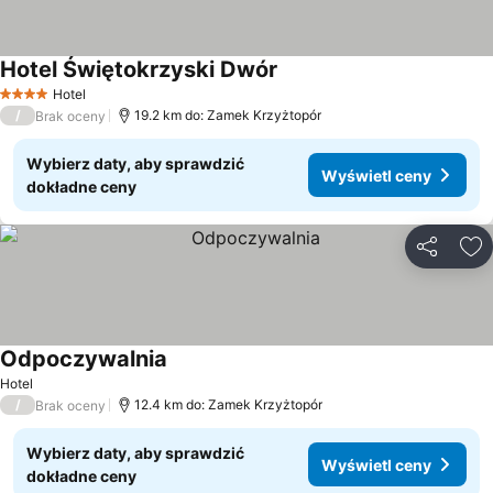
Hotel Świętokrzyski Dwór
Wyświetl ceny
Hotel
4 Kategoria
/
19.2 km do: Zamek Krzyżtopór
Brak oceny
Wybierz daty, aby sprawdzić
Wyświetl ceny
dokładne ceny
Udostępni
Do
Odpoczywalnia
Wyświetl ceny
Hotel
/
12.4 km do: Zamek Krzyżtopór
Brak oceny
Wybierz daty, aby sprawdzić
Wyświetl ceny
dokładne ceny