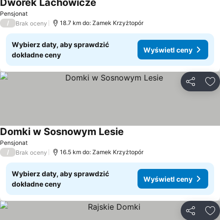
Dworek Lachowicze
Wyświetl ceny
Pensjonat
/
18.7 km do: Zamek Krzyżtopór
Brak oceny
Wybierz daty, aby sprawdzić
Wyświetl ceny
dokładne ceny
Udostępni
Do
Domki w Sosnowym Lesie
Wyświetl ceny
Pensjonat
/
16.5 km do: Zamek Krzyżtopór
Brak oceny
Wybierz daty, aby sprawdzić
Wyświetl ceny
dokładne ceny
Udostępni
Do