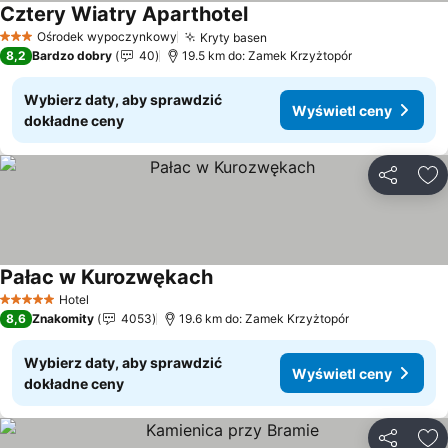
Cztery Wiatry Aparthotel
Wyświetl ceny
Ośrodek wypoczynkowy
Kryty basen
Wyświetl ceny
3 Kategoria
8,2
Bardzo dobry
40
19.5 km do: Zamek Krzyżtopór
Wybierz daty, aby sprawdzić
Wyświetl ceny
dokładne ceny
Udostępni
Do
Pałac w Kurozwękach
Wyświetl ceny
Hotel
5 Kategoria
8,6
Znakomity
4053
19.6 km do: Zamek Krzyżtopór
Wybierz daty, aby sprawdzić
Wyświetl ceny
dokładne ceny
Udostępni