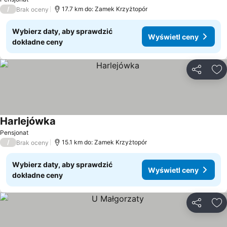
/
17.7 km do: Zamek Krzyżtopór
Brak oceny
Wybierz daty, aby sprawdzić
Wyświetl ceny
dokładne ceny
Udostępni
Do
Harlejówka
Wyświetl ceny
Pensjonat
/
15.1 km do: Zamek Krzyżtopór
Brak oceny
Wybierz daty, aby sprawdzić
Wyświetl ceny
dokładne ceny
Udostępni
Do