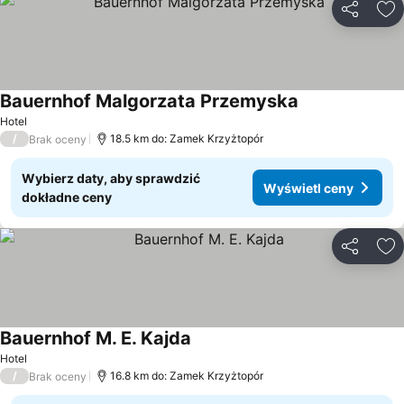
Udostępni
Do
Bauernhof Malgorzata Przemyska
Wyświetl ceny
Hotel
/
18.5 km do: Zamek Krzyżtopór
Brak oceny
Wybierz daty, aby sprawdzić
Wyświetl ceny
dokładne ceny
Udostępni
Do
Bauernhof M. E. Kajda
Wyświetl ceny
Hotel
/
16.8 km do: Zamek Krzyżtopór
Brak oceny