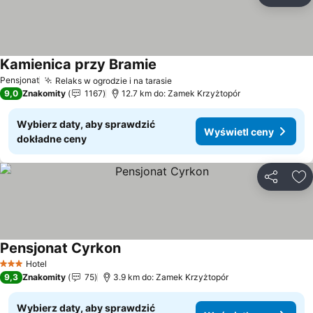
Do
Kamienica przy Bramie
Wyświetl ceny
Pensjonat
Relaks w ogrodzie i na tarasie
Wyświetl ceny
9,0
Znakomity
1167
12.7 km do: Zamek Krzyżtopór
Wybierz daty, aby sprawdzić
Wyświetl ceny
dokładne ceny
Udostępni
Do
Pensjonat Cyrkon
Wyświetl ceny
Hotel
3 Kategoria
9,3
Znakomity
75
3.9 km do: Zamek Krzyżtopór
Wybierz daty, aby sprawdzić