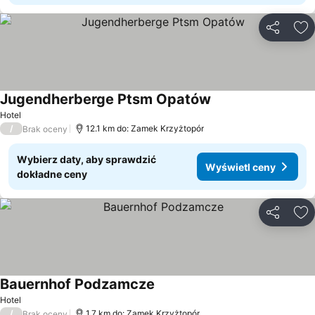
Udostępni
Do
Jugendherberge Ptsm Opatów
Wyświetl ceny
Hotel
/
12.1 km do: Zamek Krzyżtopór
Brak oceny
Wybierz daty, aby sprawdzić
Wyświetl ceny
dokładne ceny
Udostępni
Do
Bauernhof Podzamcze
Wyświetl ceny
Hotel
/
1.7 km do: Zamek Krzyżtopór
Brak oceny