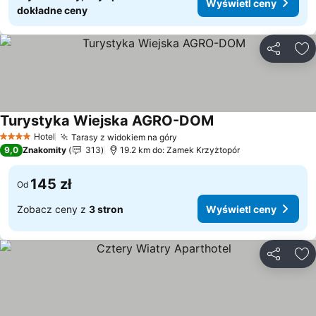
Wyświetl ceny
dokładne ceny
Udostępni
Do
Turystyka Wiejska AGRO-DOM
Wyświetl ceny
Hotel
Tarasy z widokiem na góry
Wyświetl ceny
4 Kategoria
9,0
Znakomity
313
19.2 km do: Zamek Krzyżtopór
145 zł
Od
Zobacz ceny z
3 stron
Wyświetl ceny
Udostępni
Do