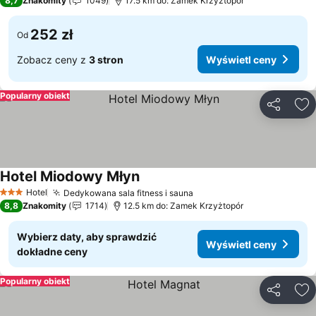
8,7
Znakomity
1049
17.5 km do: Zamek Krzyżtopór
252 zł
Od
Zobacz ceny z
3 stron
Wyświetl ceny
Popularny obiekt
Udostępni
Do
Hotel Miodowy Młyn
Wyświetl ceny
Hotel
Dedykowana sala fitness i sauna
Wyświetl ceny
3 Kategoria
8,8
Znakomity
1714
12.5 km do: Zamek Krzyżtopór
Wybierz daty, aby sprawdzić
Wyświetl ceny
dokładne ceny
Popularny obiekt
Udostępni
Do