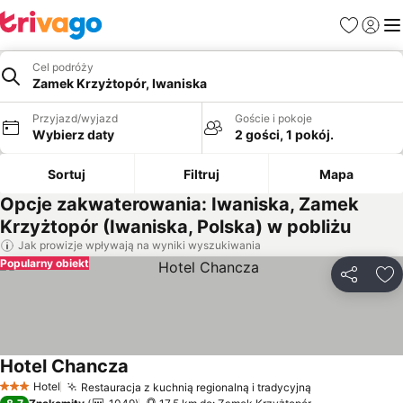
Ulubione
Zaloguj
Me
Cel podróży
Zamek Krzyżtopór, Iwaniska
Przyjazd/wyjazd
Goście i pokoje
Wybierz daty
2 gości, 1 pokój.
Sortuj
Filtruj
Mapa
Opcje zakwaterowania: Iwaniska, Zamek
Krzyżtopór (Iwaniska, Polska) w pobliżu
Jak prowizje wpływają na wyniki wyszukiwania
Popularny obiekt
Udostępni
Do
Hotel Chancza
Wyświetl ceny
Hotel
Restauracja z kuchnią regionalną i tradycyjną
Wyświetl cen
3 Kategoria