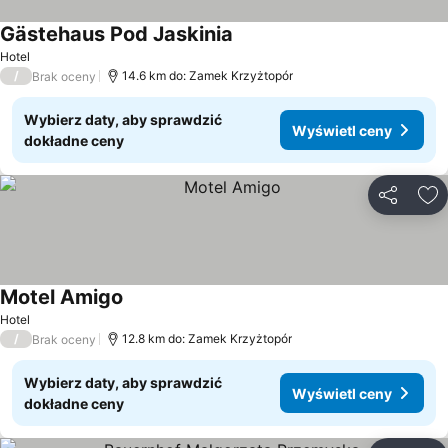
Gästehaus Pod Jaskinia
Wyświetl ceny
Hotel
/
14.6 km do: Zamek Krzyżtopór
Brak oceny
Wybierz daty, aby sprawdzić
Wyświetl ceny
dokładne ceny
Udostępni
Do
Motel Amigo
Wyświetl ceny
Hotel
/
12.8 km do: Zamek Krzyżtopór
Brak oceny
Wybierz daty, aby sprawdzić
Wyświetl ceny
dokładne ceny