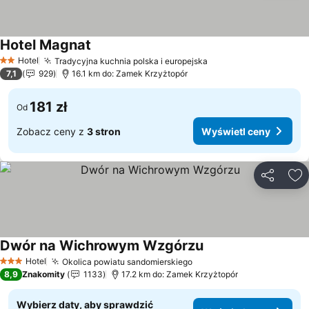
Hotel Magnat
Wyświetl ceny
Hotel
Tradycyjna kuchnia polska i europejska
Wyświetl ceny
2 Kategoria
7,1
929
16.1 km do: Zamek Krzyżtopór
181 zł
Od
Zobacz ceny z
3 stron
Wyświetl ceny
Udostępni
Do
Dwór na Wichrowym Wzgórzu
Wyświetl ceny
Hotel
Okolica powiatu sandomierskiego
Wyświetl ceny
3 Kategoria
8,9
Znakomity
1133
17.2 km do: Zamek Krzyżtopór
Wybierz daty, aby sprawdzić