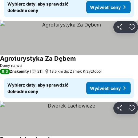
Wybierz daty, aby sprawdzić
Wyświetl ceny
dokładne ceny
Udostępni
Do
Agroturystyka Za Dębem
Wyświetl ceny
Domy na wsi
9,3
Znakomity
21
18.5 km do: Zamek Krzyżtopór
Wybierz daty, aby sprawdzić
Wyświetl ceny
dokładne ceny
Udostępni
Do