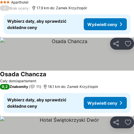
Wyświetl ceny
Aparthotel
3 Kategoria
/
17.9 km do: Zamek Krzyżtopór
Brak oceny
Wybierz daty, aby sprawdzić
Wyświetl ceny
dokładne ceny
Udostępni
Do
Osada Chancza
Wyświetl ceny
Cały dom/apartament
9,2
Znakomity
11
18.1 km do: Zamek Krzyżtopór
Wybierz daty, aby sprawdzić
Wyświetl ceny
dokładne ceny
Udostępni
Do