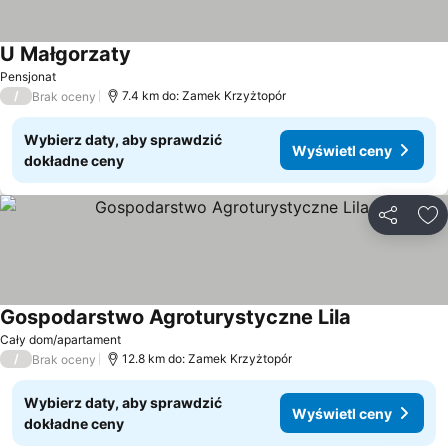
U Małgorzaty
Wyświetl ceny
Pensjonat
/
7.4 km do: Zamek Krzyżtopór
Brak oceny
Wybierz daty, aby sprawdzić
Wyświetl ceny
dokładne ceny
Udostępni
Do
Gospodarstwo Agroturystyczne Lila
Wyświetl ce
Cały dom/apartament
/
12.8 km do: Zamek Krzyżtopór
Brak oceny
Wybierz daty, aby sprawdzić
Wyświetl ceny
dokładne ceny