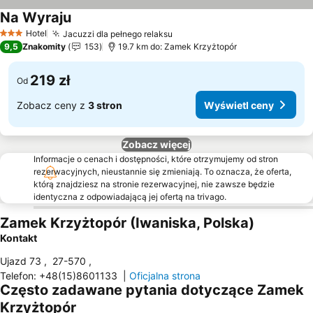
Na Wyraju
Wyświetl ceny
Hotel
Jacuzzi dla pełnego relaksu
Wyświetl ceny
3 Kategoria
9,5
Znakomity
153
19.7 km do: Zamek Krzyżtopór
219 zł
Od
Zobacz ceny z
3 stron
Wyświetl ceny
Zobacz więcej
Informacje o cenach i dostępności, które otrzymujemy od stron
rezerwacyjnych, nieustannie się zmieniają. To oznacza, że oferta,
którą znajdziesz na stronie rezerwacyjnej, nie zawsze będzie
identyczna z odpowiadającą jej ofertą na trivago.
Zamek Krzyżtopór (Iwaniska, Polska)
Kontakt
Ujazd 73
,
27-570
,
Telefon
:
+48(15)8601133
|
Oficjalna strona
Często zadawane pytania dotyczące Zamek
Krzyżtopór