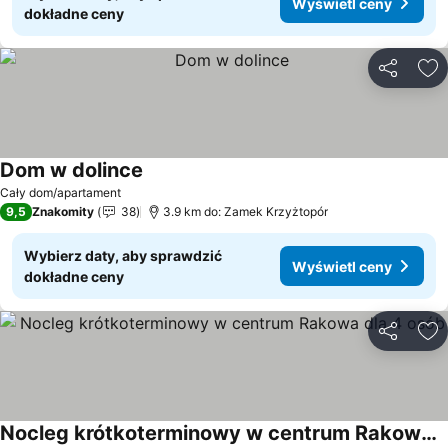
Wyświetl ceny
dokładne ceny
Udostępni
Do
Dom w dolince
Wyświetl ceny
Cały dom/apartament
9,5
Znakomity
38
3.9 km do: Zamek Krzyżtopór
Wybierz daty, aby sprawdzić
Wyświetl ceny
dokładne ceny
Udostępni
Do
Nocleg krótkoterminowy w centrum Rakowa dla 4 osób