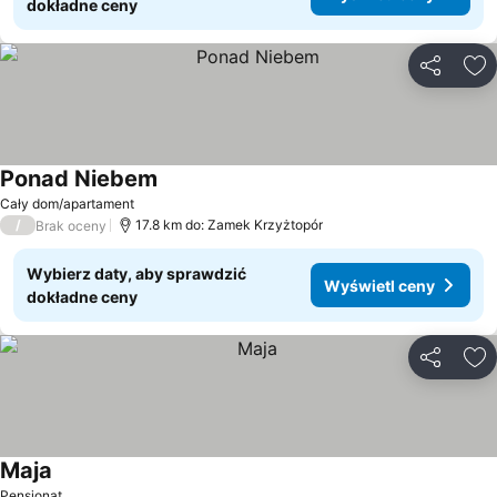
dokładne ceny
Udostępni
Do
Ponad Niebem
Wyświetl ceny
Cały dom/apartament
/
17.8 km do: Zamek Krzyżtopór
Brak oceny
Wybierz daty, aby sprawdzić
Wyświetl ceny
dokładne ceny
Udostępni
Do
Maja
Wyświetl ceny
Pensjonat