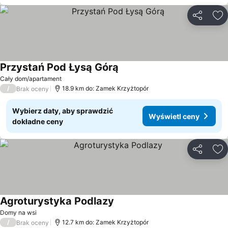
Udostępni
Do
Przystań Pod Łysą Górą
Wyświetl ceny
Cały dom/apartament
/
18.9 km do: Zamek Krzyżtopór
Brak oceny
Wybierz daty, aby sprawdzić
Wyświetl ceny
dokładne ceny
Udostępni
Do
Agroturystyka Podlazy
Wyświetl ceny
Domy na wsi
/
12.7 km do: Zamek Krzyżtopór
Brak oceny