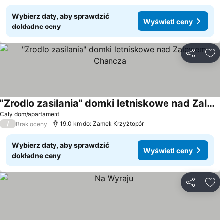
Wybierz daty, aby sprawdzić
Wyświetl ceny
dokładne ceny
Udostępni
Do
"Zrodlo zasilania" domki letniskowe nad Zalewem Chancza
Wyświetl ceny
Cały dom/apartament
/
19.0 km do: Zamek Krzyżtopór
Brak oceny
Wybierz daty, aby sprawdzić
Wyświetl ceny
dokładne ceny
Udostępni
Do