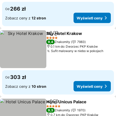
266 zł
Od
Zobacz ceny z
12 stron
Wyświetl ceny
Sky Hotel Krakow
Udostępnij
Dodaj do ulubionych
4 Kategoria
9,4
Znakomity
7983
0.1 km do: Dworzec PKP Kraków
Sufit malowany w niebo w pokojach
303 zł
Od
Zobacz ceny z
10 stron
Wyświetl ceny
Hotel Unicus Palace
Udostępnij
Dodaj do ulubionych
5 Kategoria
9,3
Znakomity
1970
0.7 km do: Dworzec PKP Kraków