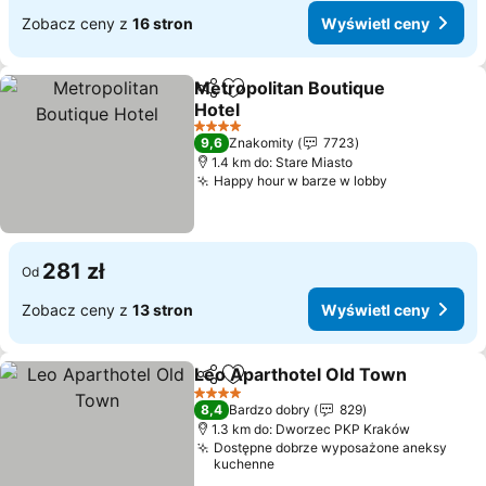
Zobacz ceny z
16 stron
Wyświetl ceny
Metropolitan Boutique
Udostępnij
Dodaj do ulubionych
Hotel
4 Kategoria
9,6
Znakomity
7723
1.4 km do: Stare Miasto
Happy hour w barze w lobby
281 zł
Od
Zobacz ceny z
13 stron
Wyświetl ceny
Leo Aparthotel Old Town
Udostępnij
Dodaj do ulubionych
4 Kategoria
8,4
Bardzo dobry
829
1.3 km do: Dworzec PKP Kraków
Dostępne dobrze wyposażone aneksy
kuchenne