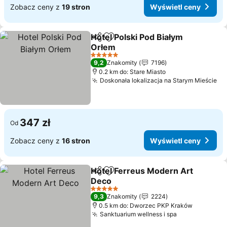
Zobacz ceny z
19 stron
Wyświetl ceny
Hotel Polski Pod Białym
Udostępnij
Dodaj do ulubionych
Orłem
5 Kategoria
9,2
Znakomity
7196
0.2 km do: Stare Miasto
Doskonała lokalizacja na Starym Mieście
347 zł
Od
Zobacz ceny z
16 stron
Wyświetl ceny
Hotel Ferreus Modern Art
Udostępnij
Dodaj do ulubionych
Deco
5 Kategoria
9,3
Znakomity
2224
0.5 km do: Dworzec PKP Kraków
Sanktuarium wellness i spa