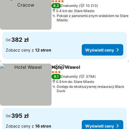
Cracow
4 Kategoria
9,2
Znakomity
10 213
0.4 km do: Stare Miasto
Pokoje z panoramicznym widokiem na Stare
Miasto
382 zł
Od
Zobacz ceny z
12 stron
Wyświetl ceny
Hotel Wawel
Udostępnij
Dodaj do ulubionych
3 Kategoria
9,1
Znakomity
3794
0.9 km do: Stare Miasto
Dostęp do ekskluzywnej restauracji Black
Duck
395 zł
Od
Zobacz ceny z
16 stron
Wyświetl ceny