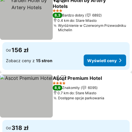
Yarden Hotel by Artery
Udostępnij
Dodaj do ulubionych
Hotels
3 Kategoria
8,3
Bardzo dobry
6892
0.4 km do: Stare Miasto
Wyróżnienie w Czerwonym Przewodniku
Michelin
156 zł
Od
Zobacz ceny z
15 stron
Wyświetl ceny
Ascot Premium Hotel
Udostępnij
Dodaj do ulubionych
4 Kategoria
8,9
Znakomity
6095
0.7 km do: Stare Miasto
Dostępne opcje parkowania
318 zł
Od