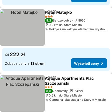
Hotel Matejko
Udostępnij
Dodaj do ulubionych
3 Kategoria
8,2
Bardzo dobry
8950
0.2 km do: Stare Miasto
Pokoje z unikalnymi elementami wystroju
222 zł
Od
Zobacz ceny z
13 stron
Wyświetl ceny
Antique Apartments Plac
Udostępnij
Dodaj do ulubionych
Szczepanski
3 Kategoria
8,8
Znakomity
6422
0.5 km do: Stare Miasto
Centralna lokalizacja na Starym Mieście