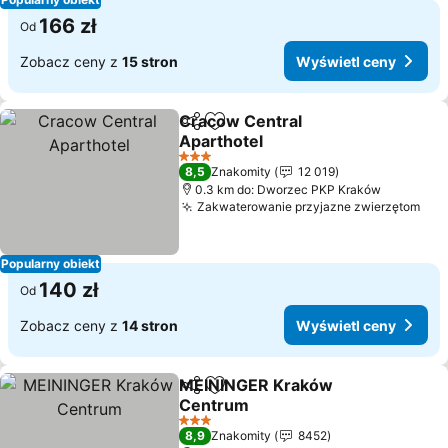
166 zł
Od
Zobacz ceny z
15 stron
Wyświetl ceny
Cracow Central
Udostępnij
Dodaj do ulubionych
Aparthotel
3 Kategoria
8,5
Znakomity
12 019
0.3 km do: Dworzec PKP Kraków
Zakwaterowanie przyjazne zwierzętom
Popularny obiekt
140 zł
Od
Zobacz ceny z
14 stron
Wyświetl ceny
MEININGER Kraków
Udostępnij
Dodaj do ulubionych
Centrum
3 Kategoria
8,9
Znakomity
8452