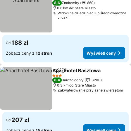
3 Kategoria
8,6
Znakomity
860
0.6 km do: Stare Miasto
Widoki na dziedziniec lub średniowieczne
uliczki
188 zł
Od
Zobacz ceny z
12 stron
Wyświetl ceny
Aparthotel Basztowa
Udostępnij
Dodaj do ulubionych
3 Kategoria
8,4
Bardzo dobry
3200
0.3 km do: Stare Miasto
Zakwaterowanie przyjazne zwierzętom
207 zł
Od
Zobacz ceny z
15 stron
Wyświetl ceny