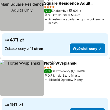
Udostępnij
Dodaj do ulubionych
Square Residence Adults
Only
4 Kategoria
9,4
Znakomity
6011
0.5 km do: Stare Miasto
Przestronne apartamenty z widokiem na
miasto
471 zł
Od
Zobacz ceny z
11 stron
Wyświetl ceny
Hotel Wyspiański
Udostępnij
Dodaj do ulubionych
3 Kategoria
8,2
Bardzo dobry
9289
0.7 km do: Stare Miasto
Bliskość Ogrodów Planty
191 zł
Od