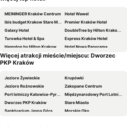
MEININGER Kraków Centrum
Hotel Wawel
ibis budget Krakow Stare Miasto
Premier Kraków Hotel
Galaxy Hotel
DoubleTree by Hilton Krakow Hotel & Convention Center
Turowka Hotel & Spa
Express Kraków Hotel
Hampton by Hilton Krakow
Hotel Nowa Panorama
Więcej atrakcji mieście/miejscu: Dworzec
Hotel Swing
Novotel Krakow City West
PKP Kraków
Metropolo Krakow by Golden Tulip
Q Hotel Plus Kraków
Hotel Wyspiański
Q Hotel Kraków
Jezioro Żywieckie
Krupówki
Campanile Krakow
B&B HOTEL Kraków Centrum
Jezioro Rożnowskie
Zakopane Centrum
Ibis Styles Krakow Centrum
Qubus Hotel Kraków
Port lotniczy Katowice-Pyrzowice
Międzynarodowy Port Lotniczy im Jana Pawła II
Radisson Blu Hotel, Krakow
ibis Krakow Centrum
Dworzec PKP Kraków
Stare Miasto
Hotel Felix
Hotel Conrad
Sanktuarium Jasna Góra
Morskie Oko
Novotel Krakow Centrum
Hotel Lenart
Jezioro Nyskie
Gubałówka
Mercure Krakow Stare Miasto
Hotel Maximum