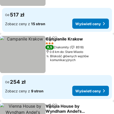
517 zł
Od
Zobacz ceny z
15 stron
Wyświetl ceny
Campanile Krakow
Udostępnij
Dodaj do ulubionych
3 Kategoria
8,5
Znakomity
8518
0.6 km do: Stare Miasto
Bliskość głównych węzłów
komunikacyjnych
254 zł
Od
Zobacz ceny z
9 stron
Wyświetl ceny
Vienna House by
Udostępnij
Dodaj do ulubionych
Wyndham Andel's