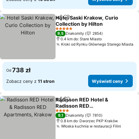
Hotel Saski Krakow, Curio
Udostępnij
Dodaj do ulubionych
Collection by Hilton
5 Kategoria
9,5
Znakomity
2854
0.4 km do: Stare Miasto
Kroki od Rynku Głównego Starego Miasta
738 zł
Od
Zobacz ceny z
11 stron
Wyświetl ceny
Radisson RED Hotel &
Udostępnij
Dodaj do ulubionych
Radisson RED
Apartments, Krakow
4 Kategoria
9,1
Znakomity
7810
0.8 km do: Dworzec PKP Kraków
Włoska kuchnia w restauracji Filini