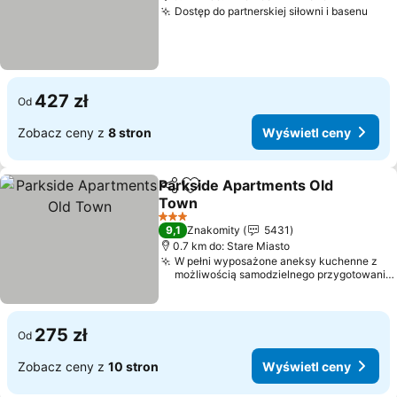
Dostęp do partnerskiej siłowni i basenu
427 zł
Od
Zobacz ceny z
8 stron
Wyświetl ceny
Parkside Apartments Old
Udostępnij
Dodaj do ulubionych
Town
3 Kategoria
9,1
Znakomity
5431
0.7 km do: Stare Miasto
W pełni wyposażone aneksy kuchenne z
możliwością samodzielnego przygotowania
posiłków
275 zł
Od
Zobacz ceny z
10 stron
Wyświetl ceny