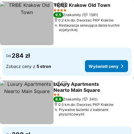
TRIBE Krakow Old Town
Udostępnij
Dodaj do ulubionych
4 Kategoria
9,5
Znakomity
1581
0.2 km do: Dworzec PKP Kraków
Restauracja serwująca dania kuchni
azjatyckiej
284 zł
Od
Zobacz ceny z
5 stron
Wyświetl ceny
Luxury Apartments
Udostępnij
Dodaj do ulubionych
Nearto Main Square
2 Kategoria
8,8
Znakomity
340
0.5 km do: Dworzec PKP Kraków
Prywatne łazienki z kabinami
prysznicowymi