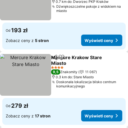
0.7 km do: Dworzec PKP Kraków
Dźwiękoszczelne pokoje z widokiem na
miasto
193 zł
Od
Zobacz ceny z
5 stron
Wyświetl ceny
Mercure Krakow Stare
Udostępnij
Dodaj do ulubionych
Miasto
4 Kategoria
9,5
Znakomity
11 067
0.3 km do: Stare Miasto
Doskonała lokalizacja blisko centrum
komunikacyjnego
279 zł
Od
Zobacz ceny z
17 stron
Wyświetl ceny