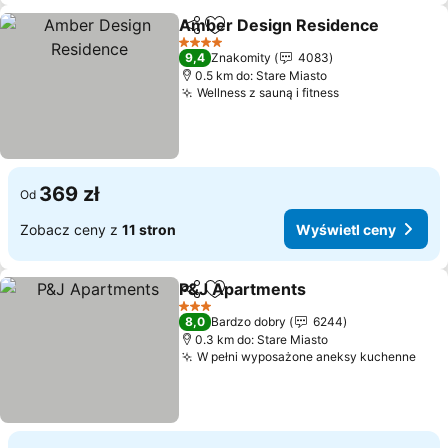
Amber Design Residence
Udostępnij
Dodaj do ulubionych
4 Kategoria
9,4
Znakomity
4083
0.5 km do: Stare Miasto
Wellness z sauną i fitness
369 zł
Od
Zobacz ceny z
11 stron
Wyświetl ceny
P&J Apartments
Udostępnij
Dodaj do ulubionych
3 Kategoria
8,0
Bardzo dobry
6244
0.3 km do: Stare Miasto
W pełni wyposażone aneksy kuchenne