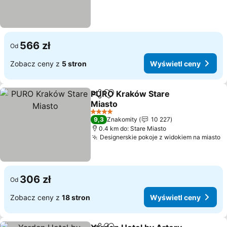
566 zł
Od
Zobacz ceny z
5 stron
Wyświetl ceny
PURO Kraków Stare
Udostępnij
Dodaj do ulubionych
Miasto
4 Kategoria
9,3
Znakomity
10 227
0.4 km do: Stare Miasto
Designerskie pokoje z widokiem na miasto
306 zł
Od
Zobacz ceny z
18 stron
Wyświetl ceny