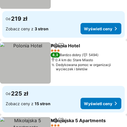
219 zł
Od
Zobacz ceny z
3 stron
Wyświetl ceny
Polonia Hotel
Udostępnij
Dodaj do ulubionych
3 Kategoria
8,3
Bardzo dobry
5494
0.4 km do: Stare Miasto
Dedykowana pomoc w organizacji
wycieczek i biletów
225 zł
Od
Zobacz ceny z
15 stron
Wyświetl ceny
Mikołajska 5 Apartments
Udostępnij
Dodaj do ulubionych