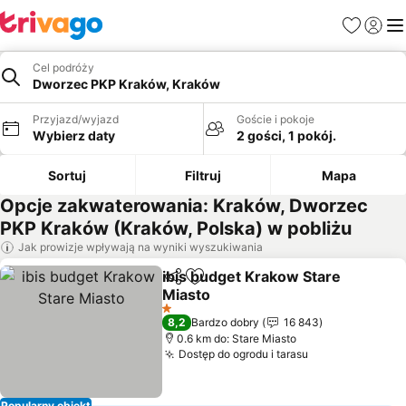
Ulubione
Zaloguj
Me
Cel podróży
Dworzec PKP Kraków, Kraków
Przyjazd/wyjazd
Goście i pokoje
Wybierz daty
2 gości, 1 pokój.
Sortuj
Filtruj
Mapa
Opcje zakwaterowania: Kraków, Dworzec
PKP Kraków (Kraków, Polska) w pobliżu
Jak prowizje wpływają na wyniki wyszukiwania
ibis budget Krakow Stare
Udostępnij
Dodaj do ulubionych
Miasto
1 Kategoria
8,2
Bardzo dobry
16 843
0.6 km do: Stare Miasto
Dostęp do ogrodu i tarasu
Popularny obiekt