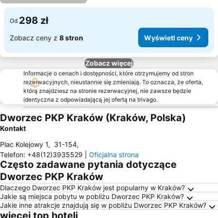
298 zł
Od
Zobacz ceny z
8 stron
Wyświetl ceny
Zobacz więcej
Informacje o cenach i dostępności, które otrzymujemy od stron
rezerwacyjnych, nieustannie się zmieniają. To oznacza, że oferta,
którą znajdziesz na stronie rezerwacyjnej, nie zawsze będzie
identyczna z odpowiadającą jej ofertą na trivago.
Dworzec PKP Kraków (Kraków, Polska)
Kontakt
Plac Kolejowy 1
,
31-154
,
Telefon
:
+48(12)3935529
|
Oficjalna strona
Często zadawane pytania dotyczące
Dworzec PKP Kraków
Dlaczego Dworzec PKP Kraków jest popularny w Kraków?
Jakie są miejsca pobytu w pobliżu Dworzec PKP Kraków?
Jakie inne atrakcje znajdują się w pobliżu Dworzec PKP Kraków?
więcej top hoteli