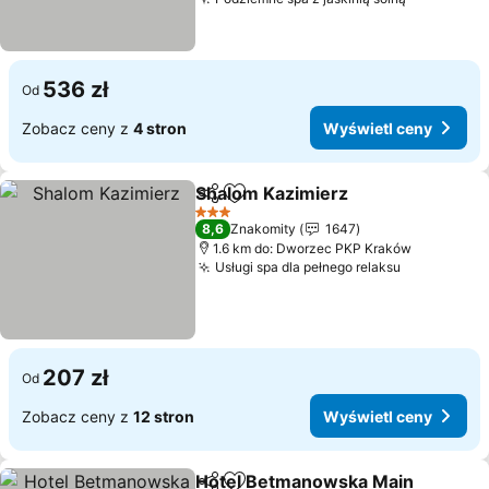
536 zł
Od
Zobacz ceny z
4 stron
Wyświetl ceny
Shalom Kazimierz
Udostępnij
Dodaj do ulubionych
3 Kategoria
8,6
Znakomity
1647
1.6 km do: Dworzec PKP Kraków
Usługi spa dla pełnego relaksu
207 zł
Od
Zobacz ceny z
12 stron
Wyświetl ceny
Hotel Betmanowska Main