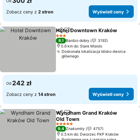
300 zł
Od
Zobacz ceny z
2 stron
Wyświetl ceny
Hotel Downtown Kraków
Udostępnij
Dodaj do ulubionych
3 Kategoria
8,1
Bardzo dobry
3192
0.6 km do: Stare Miasto
Doskonała lokalizacja blisko dworca
głównego
242 zł
Od
Zobacz ceny z
14 stron
Wyświetl ceny
Wyndham Grand Kraków
Udostępnij
Dodaj do ulubionych
Old Town
5 Kategoria
9,4
Znakomity
4757
0.5 km do: Dworzec PKP Kraków
Podziemne spa z jaskinią solną