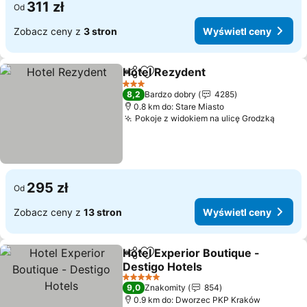
311 zł
Od
Zobacz ceny z
3 stron
Wyświetl ceny
Hotel Rezydent
Udostępnij
Dodaj do ulubionych
3 Kategoria
8,2
Bardzo dobry
4285
0.8 km do: Stare Miasto
Pokoje z widokiem na ulicę Grodzką
295 zł
Od
Zobacz ceny z
13 stron
Wyświetl ceny
Hotel Experior Boutique -
Udostępnij
Dodaj do ulubionych
Destigo Hotels
5 Kategoria
9,0
Znakomity
854
0.9 km do: Dworzec PKP Kraków