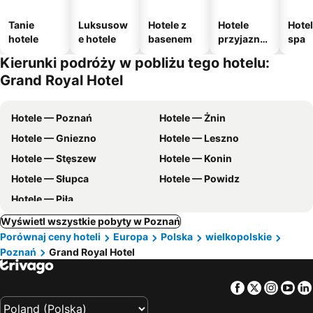
Tanie
Luksusow
Hotele z
Hotele
Hotel
hotele
e hotele
basenem
przyjazne
spa
zwierzęto
Kierunki podróży w pobliżu tego hotelu:
m
Grand Royal Hotel
Hotele — Poznań
Hotele — Żnin
Hotele — Gniezno
Hotele — Leszno
Hotele — Stęszew
Hotele — Konin
Hotele — Słupca
Hotele — Powidz
Hotele — Piła
Wyświetl wszystkie pobyty w Poznań
Porównaj ceny hoteli
Europa
Polska
wielkopolskie
Poznań
Grand Royal Hotel
Facebook
Twitter
Insta
Yo