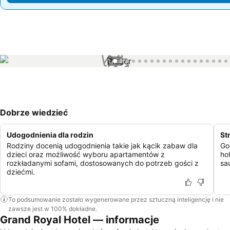
1 / 52
Dobrze wiedzieć
Udogodnienia dla rodzin
St
Rodziny docenią udogodnienia takie jak kącik zabaw dla
Go
dzieci oraz możliwość wyboru apartamentów z
ho
rozkładanymi sofami, dostosowanych do potrzeb gości z
sa
dziećmi.
To podsumowanie zostało wygenerowane przez sztuczną inteligencję i nie
zawsze jest w 100% dokładne.
Grand Royal Hotel — informacje