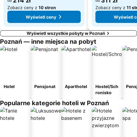
214 zł
311 zł
od
od
Zobacz ceny z
10 stron
Zobacz ceny z
11 st
Wyświetl ceny
Wyświetl 
Wyświetl wszystkie pobyty w Poznań
Poznań — inne miejsca na pobyt
Hotel
Pensjonat
Aparthotel
Hostel/Sch
Pens
ronisko
Popularne kategorie hoteli w Poznań