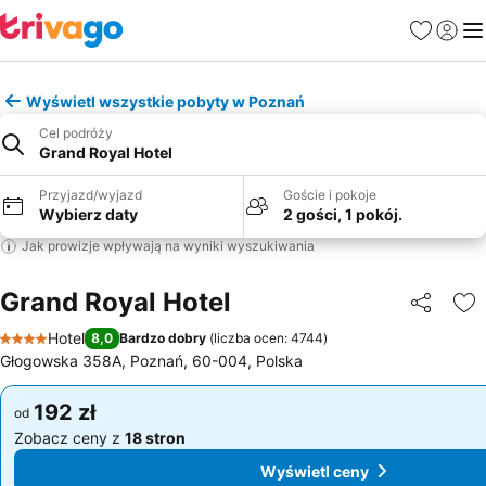
Ulubione
Zaloguj
Me
Wyświetl wszystkie pobyty w Poznań
Cel podróży
Grand Royal Hotel
Przyjazd/wyjazd
Goście i pokoje
Wybierz daty
2 gości, 1 pokój.
Jak prowizje wpływają na wyniki wyszukiwania
Grand Royal Hotel
Udostępni
Do
Hotel
8,0
Bardzo dobry
(
liczba ocen: 4744
)
4 Kategoria
Głogowska 358A, Poznań, 60-004, Polska
192 zł
192 zł
od
od
Zobacz ceny z
18 stron
Zobacz ceny z
18 stron
Wyświetl ceny
Wyświetl ceny