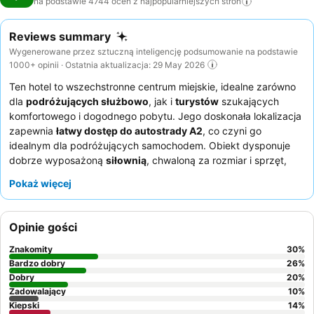
na podstawie 4744 ocen z najpopularniejszych
stron
Reviews summary
Wygenerowane przez sztuczną inteligencję podsumowanie na podstawie
1000+ opinii · Ostatnia aktualizacja: 29 May 2026
Ten hotel to wszechstronne centrum miejskie, idealne zarówno
dla
podróżujących służbowo
, jak i
turystów
szukających
komfortowego i dogodnego pobytu. Jego doskonała lokalizacja
zapewnia
łatwy dostęp do autostrady A2
, co czyni go
idealnym dla podróżujących samochodem. Obiekt dysponuje
dobrze wyposażoną
siłownią
, chwaloną za rozmiar i sprzęt,
spełniającą potrzeby gości w zakresie fitnessu. Goście
Pokaż więcej
konsekwentnie podkreślają
wyjątkową uprzejmość i
pomocność personelu
, a także
znakomity bufet śniadaniowy
oferujący szeroki wybór. Aby zapewnić sobie spokojniejszy
Opinie gości
pobyt, warto poprosić o pokój z oknami wychodzącymi na
stronę przeciwną do autostrady.
Znakomity
30
%
Bardzo dobry
26
%
Dobry
20
%
Zadowalający
10
%
Kiepski
14
%