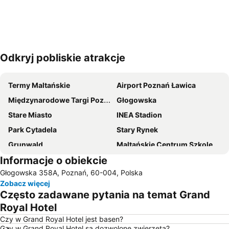
Odkryj pobliskie atrakcje
Powiększ mapę
Termy Maltańskie
Airport Poznań Ławica
Międzynarodowe Targi Poznańskie
Głogowska
Stare Miasto
INEA Stadion
Park Cytadela
Stary Rynek
Grunwald
Maltańskie Centrum Szkoleniowo-Konferencyjne
Informacje o obiekcie
Most Dworcowy
Jeżyce
Głogowska 358A, Poznań, 60-004, Polska
Stadion Miejski
Centrum Kongresowe Poznań-Targi
Zobacz więcej
Wilda
Plaża nad jeziorem Kierskim
Często zadawane pytania na temat Grand
Garbary
Poznań - Garbary
Royal Hotel
Dworzec Zachodni
Rataje
Czy w Grand Royal Hotel jest basen?
Czy w Grand Royal Hotel są dozwolone zwierzęta?