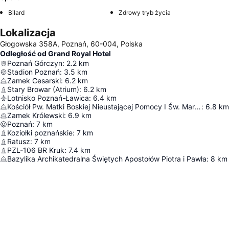
Bilard
Zdrowy tryb życia
Lokalizacja
Głogowska 358A, Poznań, 60-004, Polska
Odległość od Grand Royal Hotel
Poznań Górczyn
:
2.2
km
Stadion Poznań
:
3.5
km
Zamek Cesarski
:
6.2
km
Stary Browar (Atrium)
:
6.2
km
Lotnisko Poznań-Ławica
:
6.4
km
Kościół Pw. Matki Boskiej Nieustającej Pomocy I Św. Marii Magdaleny
:
6.8
km
Zamek Królewski
:
6.9
km
Poznań
:
7
km
Koziołki poznańskie
:
7
km
Ratusz
:
7
km
PZL-106 BR Kruk
:
7.4
km
Bazylika Archikatedralna Świętych Apostołów Piotra i Pawła
:
8
km