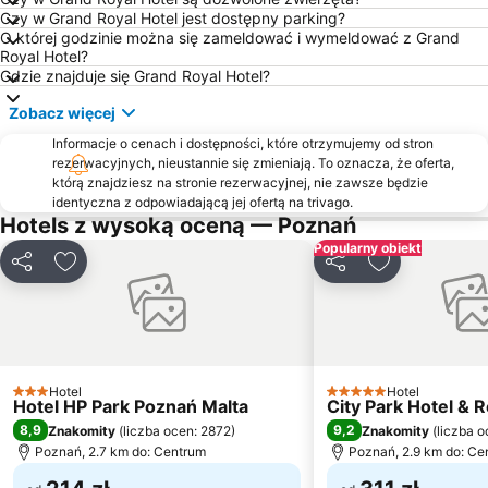
Pałac w Rogalinie
Swięty Marcin
Czy w Grand Royal Hotel jest dostępny parking?
O której godzinie można się zameldować i wymeldować z Grand
Stary Browar
Plac Wolności
Royal Hotel?
Łazarz
Stare Zoo
Gdzie znajduje się Grand Royal Hotel?
Plaża nad jeziorem Maltańskim
Plaża nad jeziorem Rusałka
Zobacz więcej
Ogród Zoologiczny w Poznaniu
Ośrodek Szkoleniowo-Konferencyjny Kiekrz
Informacje o cenach i dostępności, które otrzymujemy od stron
rezerwacyjnych, nieustannie się zmieniają. To oznacza, że oferta,
Concordia Design
Ulica Jana Henryka Dąbrowskiego
którą znajdziesz na stronie rezerwacyjnej, nie zawsze będzie
Uniwersytet Ekonomiczny
Hala Widowiskowo-Sportowa Arena
identyczna z odpowiadającą jej ofertą na trivago.
Hotels z wysoką oceną — Poznań
Hipodrom Wola
Centrum Kongresowo-Dydaktyczne Uniwersytetu Medycznego im. Karola Marcinkowskiego
Popularny obiekt
Aleje Marcinkowskiego
Ostrów Tumski
Udostępnij
Dodaj do ulubionych
Udostępnij
Dodaj do ulu
Ulica Aleksandra Fredry
Plaża Baranowo
Jezioro Kierskie
Spacer po Starym Mieście
Malta Ski
Teatr Wielki
Bazar
Wielkopolska Giełda Rolno - Ogrodnicza
Hotel
Hotel
3 Kategoria
5 Kategoria
Hotel HP Park Poznań Malta
City Park Hotel & 
Tor Regatowy Malta
Ogród Botaniczny w Poznaniu
8,9
9,2
Znakomity
(
liczba ocen: 2872
)
Znakomity
(
liczba 
Chwiałka - POSiR
Poznański Festiwal Podróży i Fotografii
Poznań, 2.7 km do: Centrum
Poznań, 2.9 km do: Ce