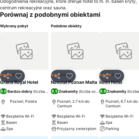
Udogodnienia rekreacyjne, które oferuje hotel to m. in. basen kryty,
centrum rekreacyjne oraz sauna.
Porównaj z podobnymi obiektami
Wybrany pobyt
Podobne obiekty
Hotel
Hotel
Hotel
4 Kategoria
3 Kategoria
4 Kategoria
Udostępnij
Dodaj do ulubionych
Udostępnij
Dodaj do ulubionych
Udostępnij
Dodaj do
Grand Royal Hotel
Novotel Poznan Malta
Ilonn Hotel
8,0
8,5
8,8
Bardzo dobry
(
liczba ocen: 4744
Znakomity
)
(
liczba ocen: 5935
Znakomity
)
(
liczb
Poznań, Polska
Poznań, 2.7 km do:
Poznań, 6.7 km do:
Centrum
Centrum
Bezpłatne Wi-Fi
Bezpłatne Wi-Fi
Bezpłatne Wi-Fi
Basen
Basen
Spa
Spa
Przyjazny zwierzętom
Parking