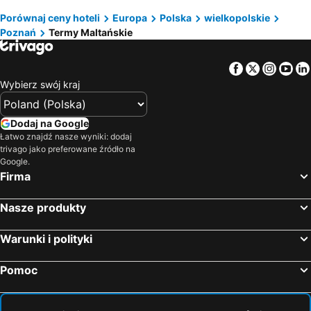
Stare Miasto
Rynek
Porównaj ceny hoteli
Europa
Polska
wielkopolskie
Focus Hotel Poznań
Platinum Residence Boutique
Poznań
Termy Maltańskie
Międzynarodowe Targi Poznańskie
Głogowska
Hotel Gromada Poznań
Hotel DeSilva Premium Poznań
Stadion Wrocław
Stare Miasto
Regatta Hotel Restauracja Spa
City Solei Boutique Hotel
Facebook
Twitter
Insta
Yo
INEA Stadion
Charzykowy
Lemon Plaza Hotel
Meet Poznań Hotel
Wybierz swój kraj
Park Cytadela
Miejski Ogród Zoologiczny
Villa Rosa
Hotel Rodan
Stary Rynek
Bory Tucholskie Park Narodowy
Ibis Poznan Polnoc
Kamienica Bankowa Residence
Dodaj na Google
Aqua Park Fala
Zapora i zbiornik wodny Jeziorsko
Łatwo znajdź nasze wyniki: dodaj
Apartamenty Staszica
Hotel Stare Miasto Old Town
trivago jako preferowane źródło na
Górna
Galeria Sky Tower
Palazzo Rosso Old Town
Hotel Korel
Google.
Firma
Grunwald
Plaża Rogowo
Vivaldi Hotel
Hotel Liberte 33
Psie Pole
Dworzec Główny
Hotel Sunny
Śródka Boutique Hotel
Nasze produkty
Rynek Staromiejski
Krzyki
Malta Premium
Hotel Amaryllis
Zwiedzanie Wrocławia
Kino Bałtyk
Warunki i polityki
Hotel Camping Malta
Cuba
Maltańskie Centrum Szkoleniowo-Konferencyjne
Kolorowe Jeziorka
Apartament Polar
Villa Tabu
Pomoc
Piotrowska
Most Dworcowy
Jazz 2
Nasz Klub - Pokoje Gościnne
Licheńskie Źródełko
Jeżyce
Apartamenty Homely Place Center
Dom Gościnny Pod Brzozami