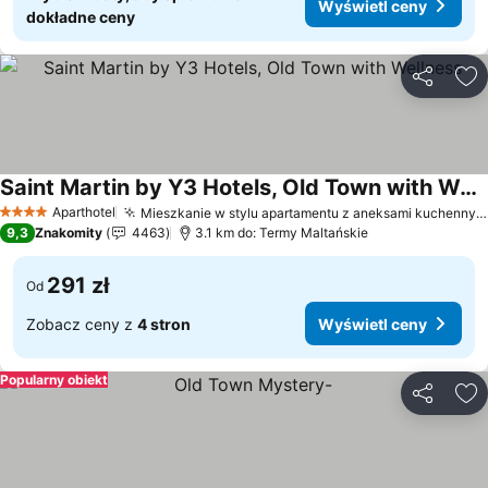
Wyświetl ceny
dokładne ceny
Udostępni
Do
Saint Martin by Y3 Hotels, Old Town with Wellness
Wyświetl ceny
Aparthotel
Mieszkanie w stylu apartamentu z aneksami kuchennymi
4 Kategoria
9,3
Znakomity
4463
3.1 km do: Termy Maltańskie
291 zł
Od
Zobacz ceny z
4 stron
Wyświetl ceny
Popularny obiekt
Udostępni
Do