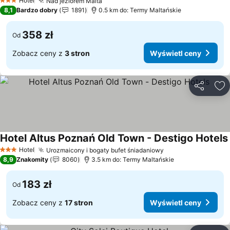
Hotel
Nad jeziorem Malta
Wyświetl ceny
3 Kategoria
8,1
Bardzo dobry
1891
0.5 km do: Termy Maltańskie
358 zł
Od
Zobacz ceny z
3 stron
Wyświetl ceny
Udostępni
Do
Hotel Altus Poznań Old Town - Destigo Hotels
Hotel
Urozmaicony i bogaty bufet śniadaniowy
Wyświetl ceny
3 Kategoria
8,9
Znakomity
8060
3.5 km do: Termy Maltańskie
183 zł
Od
Zobacz ceny z
17 stron
Wyświetl ceny