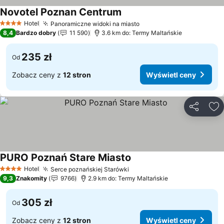
Novotel Poznan Centrum
Wyświetl ceny
Hotel
Panoramiczne widoki na miasto
Wyświetl ceny
4 Kategoria
8,4
Bardzo dobry
11 590
3.6 km do: Termy Maltańskie
235 zł
Od
Zobacz ceny z
12 stron
Wyświetl ceny
Udostępni
Do
PURO Poznań Stare Miasto
Wyświetl ceny
Hotel
Serce poznańskiej Starówki
Wyświetl ceny
4 Kategoria
9,3
Znakomity
9766
2.9 km do: Termy Maltańskie
305 zł
Od
Zobacz ceny z
12 stron
Wyświetl ceny