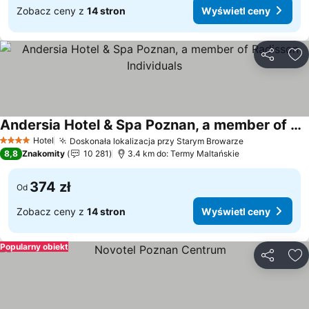
Zobacz ceny z
14 stron
Wyświetl ceny
Udostępni
Do
Andersia Hotel & Spa Poznan, a member of Radisson Individuals
Wyświetl ceny
Hotel
Doskonała lokalizacja przy Starym Browarze
Wyświetl ce
4 Kategoria
8,8
Znakomity
10 281
3.4 km do: Termy Maltańskie
374 zł
Od
Zobacz ceny z
14 stron
Wyświetl ceny
Popularny obiekt
Udostępni
Do