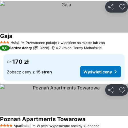
Udostępni
Do
Gaja
Wyświetl ceny
Hotel
Przestronne pokoje z widokiem na miasto lub zoo
Wyświetl 
3 Kategoria
8,0
Bardzo dobry
3228
4.7 km do: Termy Maltańskie
170 zł
Od
Zobacz ceny z
15 stron
Wyświetl ceny
Udostępni
Do
Poznań Apartments Towarowa
Wyświetl ceny
Aparthotel
W pełni wyposażone aneksy kuchenne
Wyświetl cen
4 Kategoria