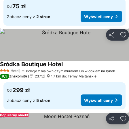
75 zł
Od
Zobacz ceny z
2 stron
Wyświetl ceny
Udostępni
Do
Śródka Boutique Hotel
Wyświetl ceny
Hotel
Pokoje z malowniczym muralem lub widokiem na rynek
Wyświ
3 Kategoria
9,3
Znakomity
2375
1.7 km do: Termy Maltańskie
299 zł
Od
Zobacz ceny z
5 stron
Wyświetl ceny
Popularny obiekt
Udostępni
Do