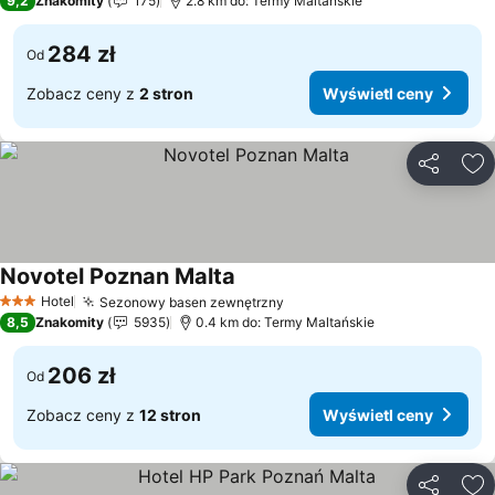
9,2
Znakomity
175
2.8 km do: Termy Maltańskie
284 zł
Od
Zobacz ceny z
2 stron
Wyświetl ceny
Udostępni
Do
Novotel Poznan Malta
Wyświetl ceny
Hotel
Sezonowy basen zewnętrzny
Wyświetl ceny
3 Kategoria
8,5
Znakomity
5935
0.4 km do: Termy Maltańskie
206 zł
Od
Zobacz ceny z
12 stron
Wyświetl ceny