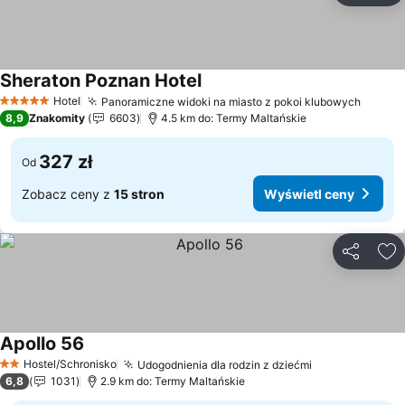
Sheraton Poznan Hotel
Wyświetl ceny
Hotel
Panoramiczne widoki na miasto z pokoi klubowych
Wyświ
5 Kategoria
8,9
Znakomity
6603
4.5 km do: Termy Maltańskie
327 zł
Od
Zobacz ceny z
15 stron
Wyświetl ceny
Udostępni
Do
Apollo 56
Wyświetl ceny
Hostel/Schronisko
Udogodnienia dla rodzin z dziećmi
Wyświetl cen
2 Kategoria
6,8
1031
2.9 km do: Termy Maltańskie