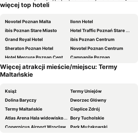
więcej top hoteli
Novotel Poznan Malta
Ilonn Hotel
ibis Poznan Stare Miasto
Hotel Traffic Poznań Stare Miasto
Grand Royal Hotel
ibis Poznan Centrum
Sheraton Poznan Hotel
Novotel Poznan Centrum
Hotel Mercure Poznan Centrum
Campanile Poznan
Więcej atrakcji mieście/miejscu: Termy
Andersia Hotel & Spa Poznan, a member of Radisson Individuals
Hotel Kolegiacki
Maltańskie
Hotel Moderno
NH Poznan
Moxy Poznan Airport
Park Inn by Radisson Poznan
Książ
Termy Uniejów
Hotel HP Park Poznań Malta
City Park Hotel & Residence
Dolina Baryczy
Dworzec Główny
Rezydencja Solei
Hotel Wloski
Termy Maltańskie
Cieplice Zdrój
Gaja
Hotel Altus Poznań Old Town - Destigo Hotels
Atlas Arena Hala widowiskowo-sportowa
Bory Tucholskie
Hotel Edison
Comm Hotel
Copernicus Airport Wroclaw
Park Mużakowski
Hotel Topaz Poznań Centrum
Ilonn Boutique Limanowskiego
Airport Poznań Ławica
Stare Miasto
Hampton by Hilton Poznan Old Town
PURO Poznań Stare Miasto