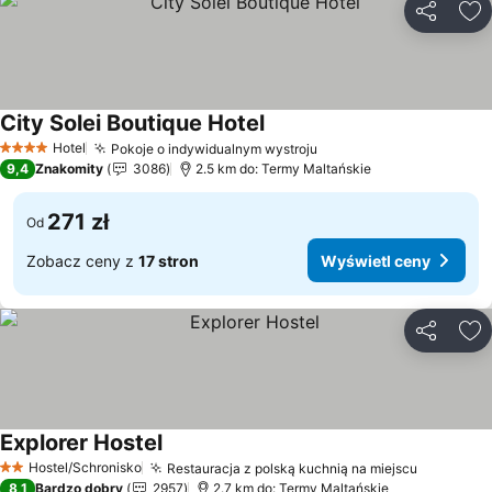
Udostępni
Do
City Solei Boutique Hotel
Wyświetl ceny
Hotel
Pokoje o indywidualnym wystroju
Wyświetl ceny
4 Kategoria
9,4
Znakomity
3086
2.5 km do: Termy Maltańskie
271 zł
Od
Zobacz ceny z
17 stron
Wyświetl ceny
Udostępni
Do
Explorer Hostel
Wyświetl ceny
Hostel/Schronisko
Restauracja z polską kuchnią na miejscu
Wyświetl
2 Kategoria
8,1
Bardzo dobry
2957
2.7 km do: Termy Maltańskie