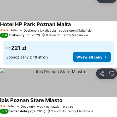
Udostępni
Do
Hotel HP Park Poznań Malta
Wyświetl ceny
Hotel
Doskonała lokalizacja nad Jeziorem Maltańskim
Wyświetl c
3 Kategoria
8,9
Znakomity
2872
0.6 km do: Termy Maltańskie
221 zł
Od
Zobacz ceny z
10 stron
Wyświetl ceny
Udostępni
Do
ibis Poznan Stare Miasto
Wyświetl ceny
Hotel
Dozowniki wody na każdym piętrze
Wyświetl ceny
2 Kategoria
8,3
Bardzo dobry
7305
2.4 km do: Termy Maltańskie