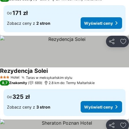
171 zł
Od
Zobacz ceny z
2 stron
Wyświetl ceny
Udostępni
Do
Rezydencja Solei
Wyświetl ceny
Hotel
Taras w meksykańskim stylu
Wyświetl ceny
3 Kategoria
8,7
Znakomity
689
2.8 km do: Termy Maltańskie
325 zł
Od
Zobacz ceny z
3 stron
Wyświetl ceny
Udostępni
Do