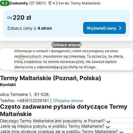
9,2
Znakomity
6807
4.2 km do: Termy Maltańskie
220 zł
Od
Zobacz ceny z
4 stron
Wyświetl ceny
Zobacz więcej
Informacje o cenach i dostępności, które otrzymujemy od stron
rezerwacyjnych, nieustannie się zmieniają. To oznacza, że oferta,
którą znajdziesz na stronie rezerwacyjnej, nie zawsze będzie
identyczna z odpowiadającą jej ofertą na trivago.
Termy Maltańskie (Poznań, Polska)
Kontakt
ulica Termalna 1
,
61-028
,
Telefon
:
+48(61)2226161
|
Oficjalna strona
Często zadawane pytania dotyczące Termy
Maltańskie
Dlaczego Termy Maltańskie jest popularny w Poznań?
Jakie są miejsca pobytu w pobliżu Termy Maltańskie?
Jakie inne atrakcje znajdują się w pobliżu Termy Maltańskie?