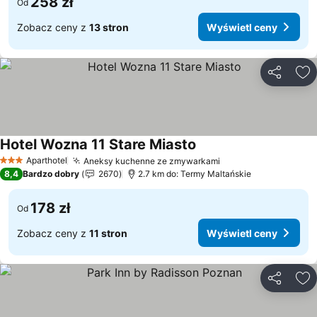
258 zł
Od
Zobacz ceny z
13 stron
Wyświetl ceny
Udostępni
Do
Hotel Wozna 11 Stare Miasto
Wyświetl ceny
Aparthotel
Aneksy kuchenne ze zmywarkami
Wyświetl ceny
3 Kategoria
8,4
Bardzo dobry
2670
2.7 km do: Termy Maltańskie
178 zł
Od
Zobacz ceny z
11 stron
Wyświetl ceny
Udostępni
Do