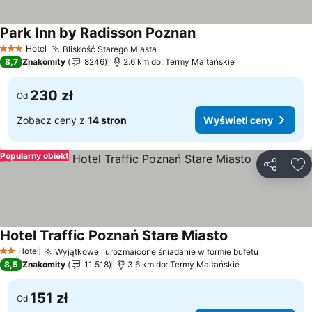
Park Inn by Radisson Poznan
Wyświetl ceny
Hotel
Bliskość Starego Miasta
Wyświetl ceny
3 Kategoria
8,7
Znakomity
8246
2.6 km do: Termy Maltańskie
230 zł
Od
Zobacz ceny z
14 stron
Wyświetl ceny
Popularny obiekt
Udostępni
Do
Hotel Traffic Poznań Stare Miasto
Wyświetl ceny
Hotel
Wyjątkowe i urozmaicone śniadanie w formie bufetu
Wyświetl 
2 Kategoria
8,5
Znakomity
11 518
3.6 km do: Termy Maltańskie
151 zł
Od