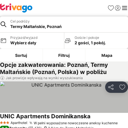
Ulubione
Zaloguj
Me
Cel podróży
Termy Maltańskie, Poznań
Przyjazd/wyjazd
Goście i pokoje
Wybierz daty
2 gości, 1 pokój.
Sortuj
Filtruj
Mapa
Opcje zakwaterowania: Poznań, Termy
Maltańskie (Poznań, Polska) w pobliżu
Jak prowizje wpływają na wyniki wyszukiwania
Udostępni
Do
UNIC Apartments Dominikanska
Wyświetl ceny
Aparthotel
W pełni wyposażone nowoczesne aneksy kuchenne
Wyśw
3 Kategoria