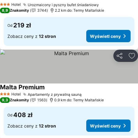
Wyświetl ceny
Hotel
Urozmaicony i pyszny bufet śniadaniowy
Wyświetl ceny
3 Kategoria
8,9
Znakomity
3744
2.2 km do: Termy Maltańskie
219 zł
Od
Zobacz ceny z
12 stron
Wyświetl ceny
Udostępni
Do
Malta Premium
Wyświetl ceny
Hotel
Apartamenty z prywatną sauną
Wyświetl ceny
3 Kategoria
9,3
Znakomity
1563
0.9 km do: Termy Maltańskie
408 zł
Od
Zobacz ceny z
12 stron
Wyświetl ceny