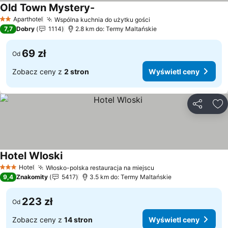
Old Town Mystery-
Wyświetl ceny
Aparthotel
Wspólna kuchnia do użytku gości
Wyświetl ceny
2 Kategoria
7,7
Dobry
1114
2.8 km do: Termy Maltańskie
69 zł
Od
Zobacz ceny z
2 stron
Wyświetl ceny
Udostępni
Do
Hotel Wloski
Wyświetl ceny
Hotel
Włosko-polska restauracja na miejscu
Wyświetl ceny
3 Kategoria
9,4
Znakomity
5417
3.5 km do: Termy Maltańskie
223 zł
Od
Zobacz ceny z
14 stron
Wyświetl ceny