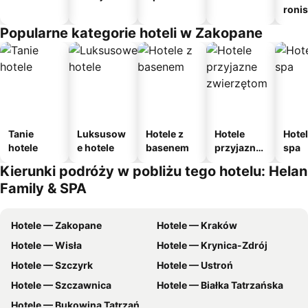
roni
Popularne kategorie hoteli w Zakopane
Tanie
Luksusow
Hotele z
Hotele
Hotel
hotele
e hotele
basenem
przyjazne
spa
zwierzęto
Kierunki podróży w pobliżu tego hotelu: Helan
m
Family & SPA
Hotele — Zakopane
Hotele — Kraków
Hotele — Wisła
Hotele — Krynica-Zdrój
Hotele — Szczyrk
Hotele — Ustroń
Hotele — Szczawnica
Hotele — Białka Tatrzańska
Hotele — Bukowina Tatrzańska