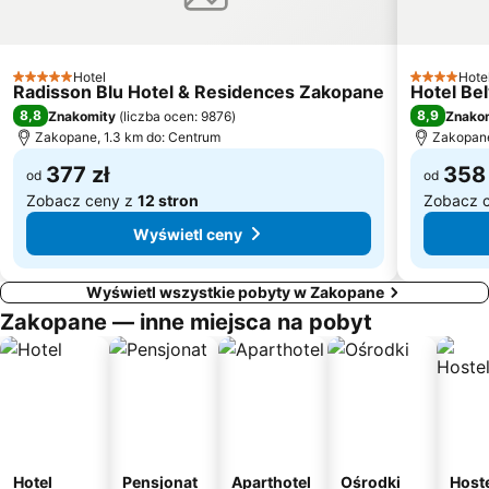
Harenda
Dolina Strążyska
Kaniówka - Wyciąg Narciarski
Pieniński Park Narodowy
Tatrzański Park Narodowy
Popradske Pleso Lake
Hotel
Hote
5 Kategoria
4 Kategori
Radisson Blu Hotel & Residences Zakopane
Hotel Be
Rabkoland
Przystań Szczawnica
8,8
8,9
Znakomity
(
liczba ocen: 9876
)
Znako
Bystre
Kolej Linowa Polana Szymoszkowa
Zakopane, 1.3 km do: Centrum
Zakopane
377 zł
358 
od
od
Zobacz ceny z
12 stron
Zobacz 
Wyświetl ceny
Wyświetl wszystkie pobyty w Zakopane
Zakopane — inne miejsca na pobyt
Hotel
Pensjonat
Aparthotel
Ośrodki
Host