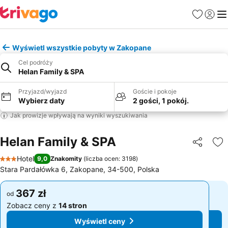
Ulubione
Zaloguj
Me
Wyświetl wszystkie pobyty w Zakopane
Cel podróży
Helan Family & SPA
Przyjazd/wyjazd
Goście i pokoje
Wybierz daty
2 gości, 1 pokój.
Jak prowizje wpływają na wyniki wyszukiwania
Helan Family & SPA
Udostępni
Do
Hotel
9,0
Znakomity
(
liczba ocen: 3198
)
3 Kategoria
Stara Pardałówka 6, Zakopane, 34-500, Polska
367 zł
367 zł
od
od
Zobacz ceny z
14 stron
Zobacz ceny z
14 stron
Wyświetl ceny
Wyświetl ceny