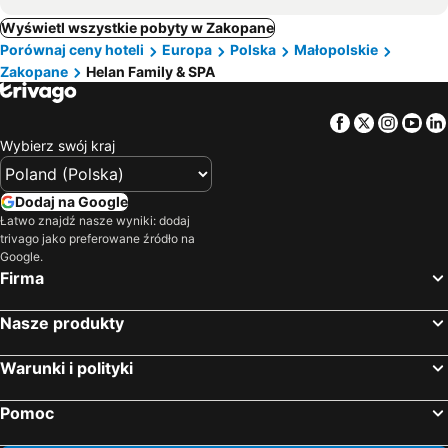
Wyświetl wszystkie pobyty w Zakopane
Porównaj ceny hoteli
Europa
Polska
Małopolskie
Zakopane
Helan Family & SPA
Facebook
Twitter
Insta
Yo
Wybierz swój kraj
Dodaj na Google
Łatwo znajdź nasze wyniki: dodaj
trivago jako preferowane źródło na
Google.
Firma
Nasze produkty
Warunki i polityki
Pomoc