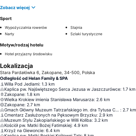
Zobacz więcej
Sport
Wypożyczalnia rowerów
Stajnia
Narty
Szlaki turystyczne
Motyw/rodzaj hotelu
Hotel przyjazny środowisku
Lokalizacja
Stara Pardałówka 6, Zakopane, 34-500, Polska
Odległość od Helan Family & SPA
Willa Pod Jedlami
:
1.3
km
Kaplica pw. Najświętszego Serca Jezusa w Jaszczurówce
:
1.7
km
Zakopane
:
1.8
km
Wielka Krokiew imienia Stanisława Marusarza
:
2.6
km
Zakopane
:
2.7
km
Gmach Główny Muzeum Tatrzańskiego im. dra Tytusa Chałubińskiego
:
2.7
km
Cmentarz Zasłużonych na Pęksowym Brzyzku
:
2.9
km
Muzeum Stylu Zakopiańskiego w Willi Koliba
:
3.2
km
Kościół pw. Matki Bożej Fatimskiej
:
4.9
km
Krzyż na Giewoncie
:
6.4
km
Kaplica pw. Matki Boskiej Królowej Tatr
:
8
km