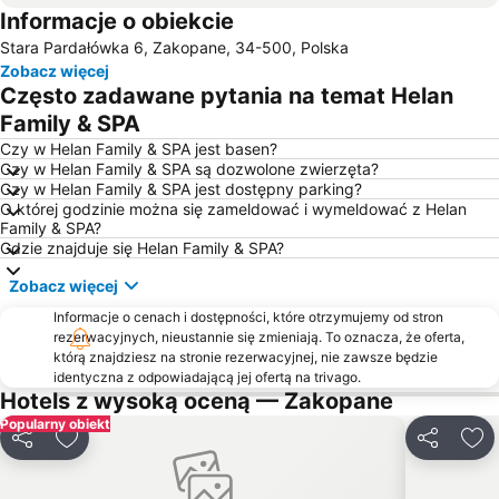
Informacje o obiekcie
Jezioro Szczyrbskie
Kuźnice
Stara Pardałówka 6, Zakopane, 34-500, Polska
Jezioro Orawskie
Dolina Chochołowska
Zobacz więcej
Małe Ciche - Stacja Narciarska
Bania Ski & Fun
Często zadawane pytania na temat Helan
Starý Smokovec - Hrebienok Funicular
Muzeum Powstania Chochołowskiego
Family & SPA
Gubałówka
Terma Bukowina Tatrzańska
Czy w Helan Family & SPA jest basen?
Czy w Helan Family & SPA są dozwolone zwierzęta?
Czorsztyn Ski
Homole – Jaworki
Czy w Helan Family & SPA jest dostępny parking?
O której godzinie można się zameldować i wymeldować z Helan
Jaszczurówka
Dolina Pięciu Stawów Polskich
Family & SPA?
Olcza
Jasná Nízke Tatry – Chopok
Gdzie znajduje się Helan Family & SPA?
Aqua Park
Krzeptówki
Zobacz więcej
Bachledka Ski and Sun
Kotelnica Białczańska
Informacje o cenach i dostępności, które otrzymujemy od stron
rezerwacyjnych, nieustannie się zmieniają. To oznacza, że oferta,
Zalew Czorsztyński
Muzeum Walki i Męczeństwa - Palace
którą znajdziesz na stronie rezerwacyjnej, nie zawsze będzie
Jasná Nízke Tatry – Chopok
Dworzec Autobusowy PKS
identyczna z odpowiadającą jej ofertą na trivago.
Hotels z wysoką oceną — Zakopane
U Steni – Gliczarów Górny
Wielka Krokiew im Stanisława Marusarza
Popularny obiekt
Czarny Potok
Stacja kolejowa Starý Smokovec
Udostępnij
Dodaj do ulubionych
Udostępnij
Dod
Antałówka
Hawrań - Jurgów Ski