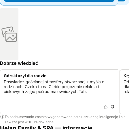
Dobrze wiedzieć
Górski azyl dla rodzin
Kr
Doświadcz gościnnej atmosfery stworzonej z myślą o
Od
rodzinach. Czeka tu na Ciebie połączenie relaksu i
dl
ciekawych zajęć pośród malowniczych Tatr.
re
To podsumowanie zostało wygenerowane przez sztuczną inteligencję i nie
zawsze jest w 100% dokładne.
Helan Family & SPA — informacje