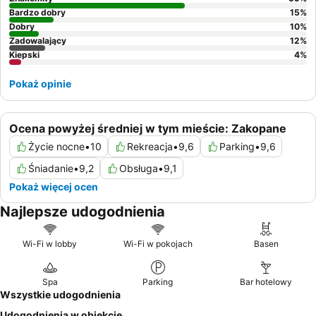
widoki na góry
.
Bardzo dobry
15
%
Dobry
10
%
Zadowalający
12
%
Kiepski
4
%
Pokaż opinie
Ocena powyżej średniej w tym mieście: Zakopane
Życie nocne
•
10
Rekreacja
•
9,6
Parking
•
9,6
Śniadanie
•
9,2
Obsługa
•
9,1
Pokaż więcej ocen
Najlepsze udogodnienia
Wi-Fi w lobby
Wi-Fi w pokojach
Basen
Spa
Parking
Bar hotelowy
Wszystkie udogodnienia
Udogodnienia w obiekcie