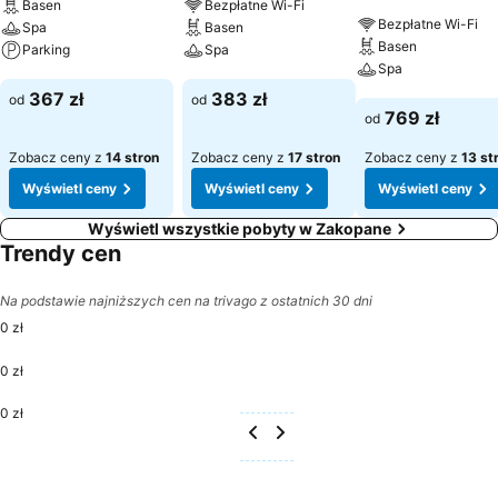
Basen
Bezpłatne Wi-Fi
Bezpłatne Wi-Fi
Spa
Basen
Basen
Parking
Spa
Spa
Wyświetl ceny
Wyświetl ceny
367 zł
383 zł
od
od
Wyświetl ceny
769 zł
od
Zobacz ceny z
14 stron
Zobacz ceny z
17 stron
Zobacz ceny z
13 st
Wyświetl ceny
Wyświetl ceny
Wyświetl ceny
Wyświetl wszystkie pobyty w Zakopane
Trendy cen
Na podstawie najniższych cen na trivago z ostatnich 30 dni
0 zł
0 zł
0 zł