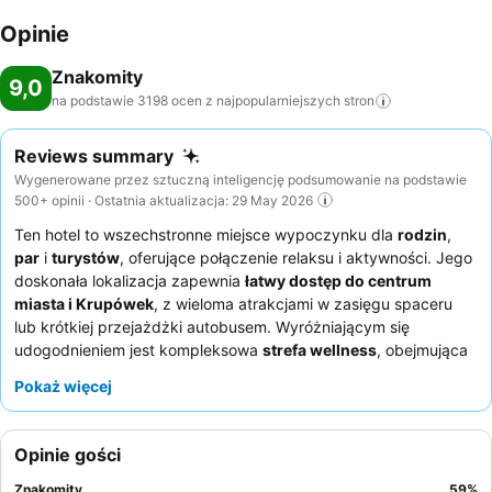
Opinie
Znakomity
9,0
na podstawie 3198 ocen z najpopularniejszych
stron
Reviews summary
Wygenerowane przez sztuczną inteligencję podsumowanie na podstawie
500+ opinii · Ostatnia aktualizacja: 29 May 2026
Ten hotel to wszechstronne miejsce wypoczynku dla
rodzin
,
par
i
turystów
, oferujące połączenie relaksu i aktywności. Jego
doskonała lokalizacja zapewnia
łatwy dostęp do centrum
miasta i Krupówek
, z wieloma atrakcjami w zasięgu spaceru
lub krótkiej przejażdżki autobusem. Wyróżniającym się
udogodnieniem jest kompleksowa
strefa wellness
, obejmująca
wiele basenów, saun, spa i klub dla dzieci, zapewniając
Pokaż więcej
rozrywkę i relaks dla wszystkich grup wiekowych. Goście
konsekwentnie chwalą
przyjazny i pomocny personel
oraz
świeże, urozmaicone śniadania w formie bufetu
. Aby
Opinie gości
zapewnić sobie najlepsze wrażenia, warto zarezerwować pokój
na wyższym piętrze, aby podziwiać potencjalne
panoramiczne
Znakomity
59
%