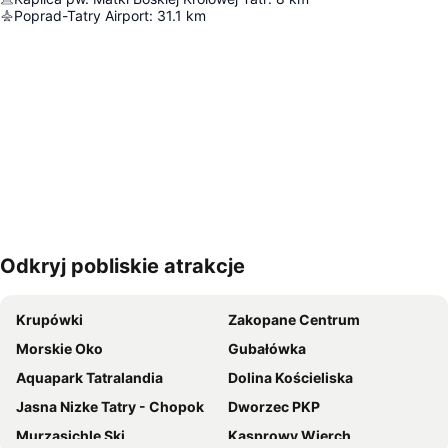
Poprad-Tatry Airport
:
31.1
km
Odkryj pobliskie atrakcje
Powiększ mapę
Krupówki
Zakopane Centrum
Morskie Oko
Gubałówka
Aquapark Tatralandia
Dolina Kościeliska
Jasna Nizke Tatry - Chopok
Dworzec PKP
Murzasichle Ski
Kasprowy Wierch