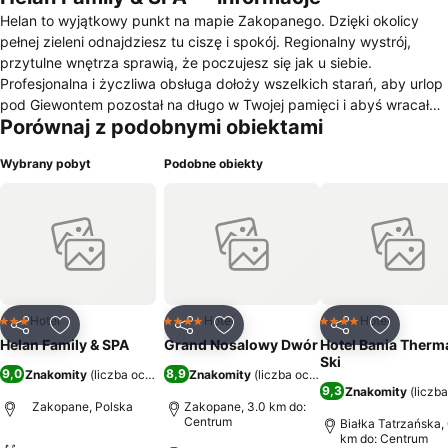
Helan to wyjątkowy punkt na mapie Zakopanego. Dzięki okolicy
pełnej zieleni odnajdziesz tu ciszę i spokój. Regionalny wystrój,
przytulne wnętrza sprawią, że poczujesz się jak u siebie.
Profesjonalna i życzliwa obsługa dołoży wszelkich starań, aby urlop
pod Giewontem pozostał na długo w Twojej pamięci i abyś wracał
Porównaj z podobnymi obiektami
do nas jako Przyjaciel domu. Helan dysponuje 49 pokojami.
Wszystkie pełne są uroku. Drewniane meble i kwiatowe dekoracje
Wybrany pobyt
Podobne obiekty
przywodzą na myśl klimat górskich polan. Prawdziwy zapach
drewna, przytulna atmosfera, malowane maki puszczające oko do
nowych mieszkańców, sprawią, że zakochasz się w naszych
wnętrzach. Każdy pokój jest inny, wyjątkowy. Wszystkie spełniają
standardy hotelu ***. Z każdego balkonu rozpościera się widok na
góry: Giewont, Buczynowe Turnie lub Gubałówkę. W wyposażeniu
każdego pokoju jest mini lodówka, TV LCD. Do dyspozycji Gości są
również: sala zabaw dla dzieci, duży ogród, fotele i duży TV w sali
Hotel
Hotel
Hotel
3 Kategoria
4 Kategoria
4 Kategoria
Udostępnij
Dodaj do ulubionych
Udostępnij
Dodaj do ulubionych
Udostępnij
Dodaj do
kominkowej, 100 osobowa sala konferencyjna z wyposażeniem
Helan Family & SPA
Grand Nosalowy Dwór
Hotel Bania Therma
audio-wizualnym, elegancka sala bankietowa słoneczny taras z
Ski
9,0
8,9
Znakomity
(
liczba ocen: 3198
Znakomity
)
(
liczba ocen: 2171
)
widokiem na Tatry Willa Helan ma wszystkie wymagane ułatwienia
9,3
Znakomity
(
liczb
dla osób niepełnosprawnych.
Zakopane, Polska
Zakopane, 3.0 km do:
Centrum
Białka Tatrzańska,
km do: Centrum