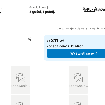
zd
Goście i pokoje
PL · zł
Za
y
2 gości, 1 pokój.
Jak prowizje wpływają na wyniki w
Dodaj do ulubionych
311 zł
od
Udostępnij
Zobacz ceny z
13 stron
Wyświetl ceny
Ładowanie…
Ładowanie…