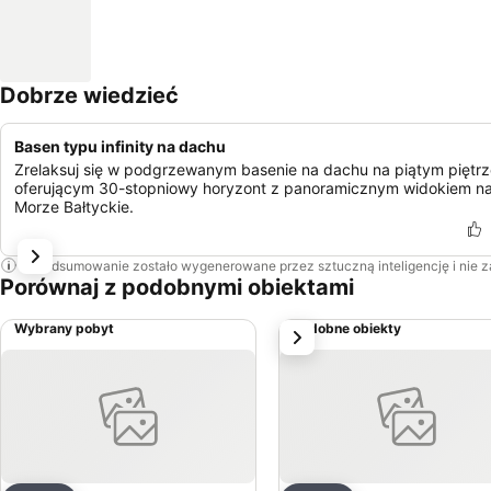
Dobrze wiedzieć
Basen typu infinity na dachu
Zrelaksuj się w podgrzewanym basenie na dachu na piątym piętrz
oferującym 30-stopniowy horyzont z panoramicznym widokiem n
Morze Bałtyckie.
To podsumowanie zostało wygenerowane przez sztuczną inteligencję i nie 
Porównaj z podobnymi obiektami
Wybrany pobyt
Podobne obiekty
Następny