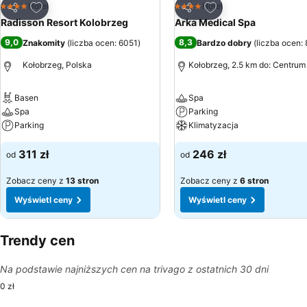
Dodaj do ulubionych
Dodaj do ulubionyc
Hotel
Hotel
4 Kategoria
4 Kategoria
Udostępnij
Udostępnij
Radisson Resort Kolobrzeg
Arka Medical Spa
9,0
8,3
Znakomity
(
liczba ocen: 6051
)
Bardzo dobry
(
liczba ocen:
Kołobrzeg, Polska
Kołobrzeg, 2.5 km do: Centrum
Basen
Spa
Spa
Parking
Parking
Klimatyzacja
311 zł
246 zł
od
od
Zobacz ceny z
13 stron
Zobacz ceny z
6 stron
Wyświetl ceny
Wyświetl ceny
Trendy cen
Na podstawie najniższych cen na trivago z ostatnich 30 dni
0 zł