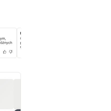
Minimalistyczny wystrój inspirowany wybrzeżem
nym,
Odkryj jasną, inspirowaną morzem estetykę w 209 no
 różnych
pokojach, każdy z prywatnym tarasem lub balkonem z 
naturę.