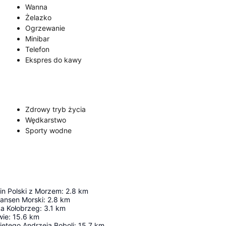
Wanna
Żelazko
Ogrzewanie
Minibar
Telefon
Ekspres do kawy
Zdrowy tryb życia
Wędkarstwo
Sporty wodne
in Polski z Morzem
:
2.8
km
kansen Morski
:
2.8
km
ka Kołobrzeg
:
3.1
km
wie
:
15.6
km
iętego Andrzeja Boboli
:
15.7
km