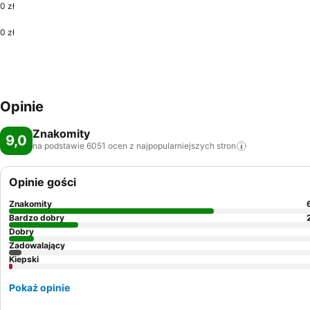
0 zł
0 zł
Opinie
Znakomity
9,0
na podstawie 6051 ocen z najpopularniejszych
stron
Opinie gości
Znakomity
Bardzo dobry
Dobry
Zadowalający
Kiepski
Pokaż opinie