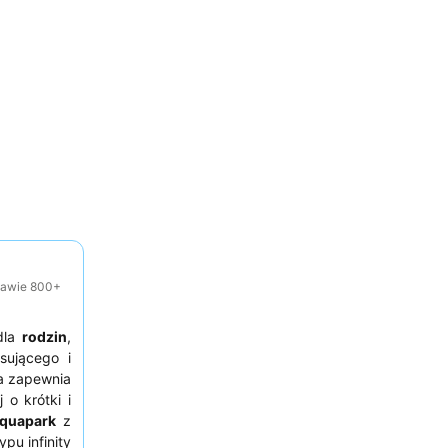
tawie 800+
 dla
rodzin
,
sującego i
a zapewnia
 o krótki i
quapark
z
pu infinity