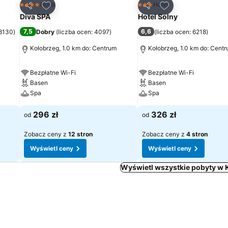
h
Dodaj do ulubionych
Dodaj do ulubion
Hotel
Hotel
4 Kategoria
3 Kategoria
Udostępnij
Udostępnij
Diva SPA
Hotel Solny
7,5
6,6
 8130
)
Dobry
(
liczba ocen: 4097
)
(
liczba ocen: 6218
)
Kołobrzeg, 1.0 km do: Centrum
Kołobrzeg, 1.0 km do: Cent
Bezpłatne Wi-Fi
Bezpłatne Wi-Fi
Basen
Basen
Spa
Spa
296 zł
326 zł
od
od
Zobacz ceny z
12 stron
Zobacz ceny z
4 stron
Wyświetl ceny
Wyświetl ceny
Wyświetl wszystkie pobyty w 