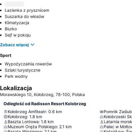
Łazienka z prysznicem
Suszarka do włosów
Klimatyzacja
Biurko
Sejf w pokoju
Zobacz więcej
Sport
Wypożyczalnia rowerów
Szlaki turystyczne
Park wodny
Lokalizacja
Morawskiego 10, Kołobrzeg, 78-100, Polska
Odległość od Radisson Resort Kolobrzeg
Kołobrzeg Amfiteatr
:
0.6
km
Pomnik Zaślub
Kołobrzeg
:
1.8
km
Kołobrzeski S
Baszta Lontowa
:
1.8
km
Latarnia mors
Muzeum Oręża Polskiego
:
2.1
km
Pałac w Mołto
Baszta Więzienna
:
2.1
km
Kościół pw. Św