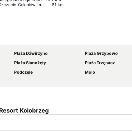
Port Lotniczy Szczecin-Goleniów im. NSZZ "Solidarność"
:
81
km
Powiększ mapę
Plaża Dźwirzyno
Plaża Grzybowo
Plaża Sianożęty
Plaża Trzęsacz
Podczele
Molo
Resort Kolobrzeg