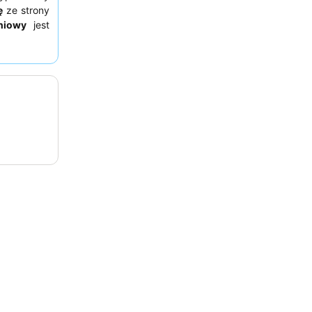
ę
ze strony
niowy
jest
h dań. Aby
 o pokój z