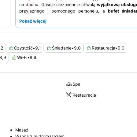
na dachu. Goście niezmiennie chwalą
wyjątkową obsług
przyjaznego i pomocnego personelu, a
bufet śniada
prawdziwą atrakcją, oferując szeroki wybór pysznyc
Pokaż więcej
zapewnić sobie spokojniejszy pobyt, warto poprosić
widokiem na ogród.
,2
Czystość
•
9,1
Śniadanie
•
9,0
Restauracja
•
9,0
8,9
Wi-Fi
•
8,9
Spa
Restauracja
Masaż
Wanna z hydromasażem