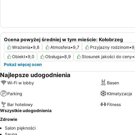
Ocena powyżej średniej w tym mieście: Kołobrzeg
Wrażenia
•
9,8
Atmosfera
•
9,7
Przyjazny rodzinom
•
9
Obiekt
•
9,0
Obsługa
•
8,9
Stosunek jakości do ceny
•
Pokaż więcej ocen
Najlepsze udogodnienia
Wi-Fi w lobby
Basen
Parking
Klimatyzacja
Bar hotelowy
Fitness
Wszystkie udogodnienia
Zdrowie
Salon piękności
Sauna