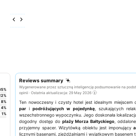
Reviews summary
Wygenerowane przez sztuczną inteligencję podsumowanie na pods
65
%
opinii · Ostatnia aktualizacja: 29 May 2026
22
%
8
%
Ten nowoczesny i czysty hotel jest idealnym miejscem
4
%
par
i
podróżujących w pojedynkę
, szukających relak
1
%
wszechstronnego wypoczynku. Jego doskonała lokalizacj
dogodny dostęp do
plaży Morza Bałtyckiego
, oddalonej
przyjemny spacer. Wizytówką obiektu jest imponujący
a
licznymi basenami, zjeżdżalniami i wyjątkowym basenem ty