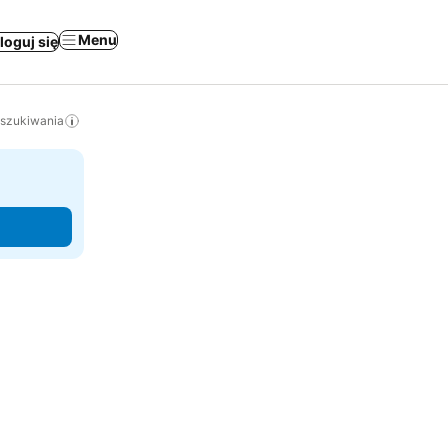
Menu
loguj się
yszukiwania