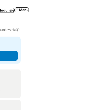
Menu
loguj się
yszukiwania
…