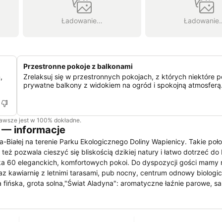
Ładowanie…
Ładowanie
Przestronne pokoje z balkonami
,
Zrelaksuj się w przestronnych pokojach, z których niektóre p
prywatne balkony z widokiem na ogród i spokojną atmosferą
zawsze jest w 100% dokładne.
 — informacje
-Białej na terenie Parku Ekologicznego Doliny Wapienicy. Takie poło
eż pozwala cieszyć się bliskością dzikiej natury i łatwo dotrzeć do
zeka 60 eleganckich, komfortowych pokoi. Do dyspozycji gości mamy 
raz kawiarnię z letnimi tarasami, pub nocny, centrum odnowy biologi
fińska, grota solna,"Świat Aladyna": aromatyczne łaźnie parowe, sa
y zabiegowe min. Ayurveda, kąpiele Kleopatry, kosmetyka twarzy i c
rzede wszystkim liczne atrakcje dostępne dla gości sprawią, że od
ej nie pozostaje w tyle za relaksacyjną.