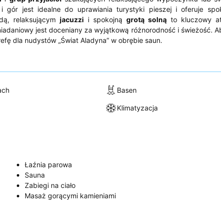
i gór jest idealne do uprawiania turystyki pieszej i oferuje spo
dą, relaksującym
jacuzzi
i spokojną
grotą solną
to kluczowy at
śniadaniowy jest doceniany za wyjątkową różnorodność i świeżość. 
fę dla nudystów „Świat Aladyna” w obrębie saun.
ach
Basen
Klimatyzacja
Łaźnia parowa
Sauna
Zabiegi na ciało
Masaż gorącymi kamieniami