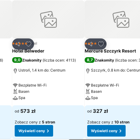
h
Dodaj do ulubionych
Dodaj do ulubion
Hotel
Hotel
5 Kategoria
4 Kategoria
Udostępnij
Udostępnij
Hotel Belweder
Mercure Szczyrk Resort
9,0
8,7
16
)
Znakomity
(
liczba ocen: 4113
)
Znakomity
(
liczba ocen:
Ustroń, 1.4 km do: Centrum
Szczyrk, 0.8 km do: Centru
Bezpłatne Wi-Fi
Bezpłatne Wi-Fi
Basen
Basen
Spa
Spa
573 zł
327 zł
od
od
Zobacz ceny z
5 stron
Zobacz ceny z
10 stron
Wyświetl ceny
Wyświetl ceny