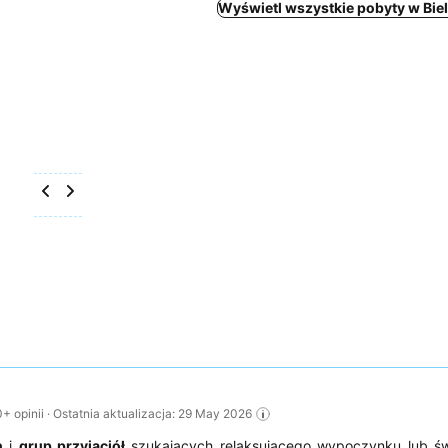
Wyświetl wszystkie pobyty w Bie
opinii · Ostatnia aktualizacja: 29 May 2026
n
i
grup przyjaciół
szukających relaksującego wypoczynku lub św