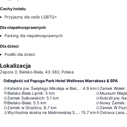
Cechy hotelu
Przyjazny dla osób LGBTQ+
Dla niepełnosprawnych
Parking dla niepełnosprawnych
Dla dzieci
Posiłki dla dzieci
Lokalizacja
Zapora 3, Bielsko-Biała, 43-382, Polska
Odległość od Papuga Park Hotel Wellness Marrakesz & SPA
Katedra pw. Świętego Mikołaja w Bielsku-Białej
:
4.9
km
Zamek Wołek
:
Bielsko-Biała Lipnik
:
5
km
Muzeum Miejs
Zamek Sułkowskich
:
5.1
km
Bielsko-Biała
:
5.5
km
Nowy Zamek
:
Zamek w Grodźcu
:
8.7
km
Zamek W Pszc
Wychodnia skalna na Malinowskiej Skale
:
15.7
km
Ostrava Leos 