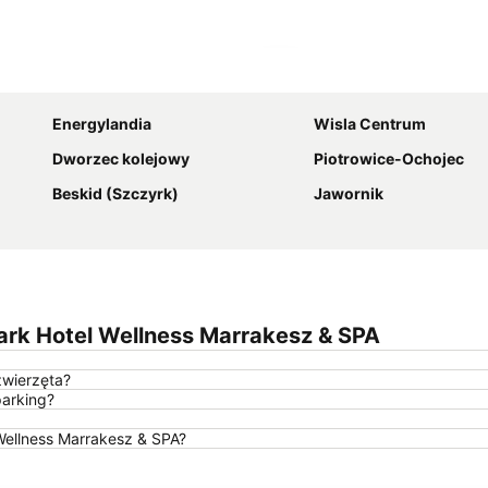
Powiększ mapę
Energylandia
Wisla Centrum
Dworzec kolejowy
Piotrowice-Ochojec
Beskid (Szczyrk)
Jawornik
rk Hotel Wellness Marrakesz & SPA
zwierzęta?
parking?
 Wellness Marrakesz & SPA?