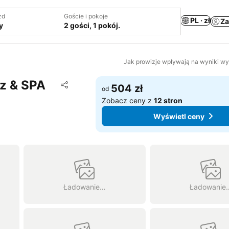
zd
Goście i pokoje
PL · zł
Za
y
2 gości, 1 pokój.
Jak prowizje wpływają na wyniki w
z & SPA
Dodaj do ulubionych
504 zł
od
Udostępnij
Zobacz ceny z
12 stron
Wyświetl ceny
Ładowanie…
Ładowanie