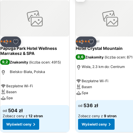
Dodaj do ulubionych
Dodaj do ulubionyc
Hotel
Hotel
4 Kategoria
5 Kategoria
Udostępnij
Udostępnij
Papuga Park Hotel Wellness
Hotel Crystal Mountain
Marrakesz & SPA
8,6
Znakomity
(
liczba ocen: 87
9,2
Znakomity
(
liczba ocen: 4915
)
Wisła, 2.3 km do: Centrum
Bielsko-Biała, Polska
Bezpłatne Wi-Fi
Bezpłatne Wi-Fi
Basen
Basen
Spa
Spa
536 zł
od
504 zł
od
Zobacz ceny z
12 stron
Zobacz ceny z
9 stron
Wyświetl ceny
Wyświetl ceny