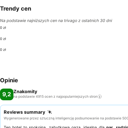
Trendy cen
Na podstawie najniższych cen na trivago z ostatnich 30 dni
0 zł
0 zł
0 zł
Opinie
Znakomity
9,2
na podstawie 4915 ocen z najpopularniejszych
stron
Reviews summary
Wygenerowane przez sztuczną inteligencję podsumowanie na podstawie 500+ 
Ten hotel to spokojna, zabytkowa oaza, idealna dla
par
,
rodzi