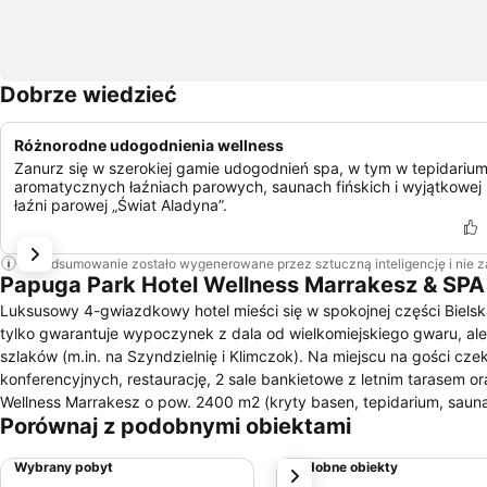
Dobrze wiedzieć
Różnorodne udogodnienia wellness
Zanurz się w szerokiej gamie udogodnień spa, w tym w tepidarium
aromatycznych łaźniach parowych, saunach fińskich i wyjątkowej
łaźni parowej „Świat Aladyna”.
To podsumowanie zostało wygenerowane przez sztuczną inteligencję i nie 
Papuga Park Hotel Wellness Marrakesz & SPA
Luksusowy 4-gwiazdkowy hotel mieści się w spokojnej części Bielska
tylko gwarantuje wypoczynek z dala od wielkomiejskiego gwaru, ale t
szlaków (m.in. na Szyndzielnię i Klimczok). Na miejscu na gości c
konferencyjnych, restaurację, 2 sale bankietowe z letnim tarasem o
Wellness Marrakesz o pow. 2400 m2 (kryty basen, tepidarium, sauna 
Porównaj z podobnymi obiektami
"Oaza spokoju" - pomieszczenie do wypoczynku i relaksacji, gabinet
Baśniowe wnętrza, zmysłowe aromaty unoszące się w powietrzu, a p
Wybrany pobyt
Podobne obiekty
Następny
tam iście po królewsku.Bogata oferta gastronomiczna hotelu bynajmni