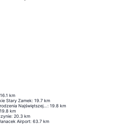
16.1
km
kie Stary Zamek
:
19.7
km
Kościół pw. Narodzenia Najświętszej Maryi Panny
:
19.8
km
19.8
km
zynie
:
20.3
km
Janacek Airport
:
63.7
km