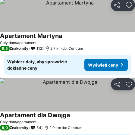
Udostępni
Do
Apartament Martyna
Cały dom/apartament
9,5
Znakomity
112
2.7 km do: Centrum
Wybierz daty, aby sprawdzić
Wyświetl ceny
dokładne ceny
Udostępni
Do
Apartament dla Dwojga
Cały dom/apartament
9,0
Znakomity
34
2.0 km do: Centrum