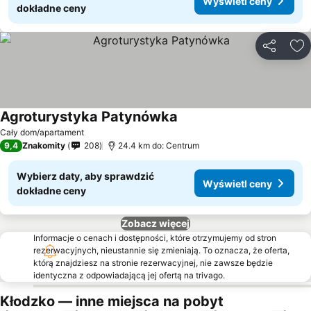
Wyświetl ceny
dokładne ceny
Udostępni
Do
Agroturystyka Patynówka
Cały dom/apartament
9,4
Znakomity
208
24.4 km do: Centrum
Wybierz daty, aby sprawdzić
Wyświetl ceny
dokładne ceny
Zobacz więcej
Informacje o cenach i dostępności, które otrzymujemy od stron
rezerwacyjnych, nieustannie się zmieniają. To oznacza, że oferta,
którą znajdziesz na stronie rezerwacyjnej, nie zawsze będzie
identyczna z odpowiadającą jej ofertą na trivago.
Kłodzko — inne miejsca na pobyt