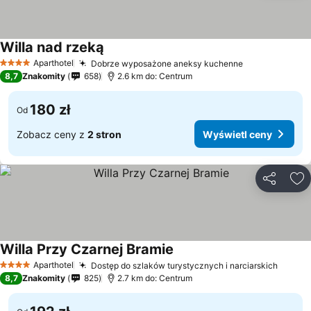
Willa nad rzeką
Aparthotel
Dobrze wyposażone aneksy kuchenne
4 Kategoria
8,7
Znakomity
658
2.6 km do: Centrum
180 zł
Od
Zobacz ceny z
2 stron
Wyświetl ceny
Udostępni
Do
Willa Przy Czarnej Bramie
Aparthotel
Dostęp do szlaków turystycznych i narciarskich
4 Kategoria
8,7
Znakomity
825
2.7 km do: Centrum