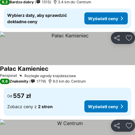
8,2
Bardzo dobry
1515
3.4 km do: Centrum
Wybierz daty, aby sprawdzić
Wyświetl ceny
dokładne ceny
Udostępni
Do
Pałac Kamieniec
Pensjonat
Rozległe ogrody krajobrazowe
9,6
Znakomity
1779
9.0 km do: Centrum
557 zł
Od
Zobacz ceny z
2 stron
Wyświetl ceny
Udostępni
Do