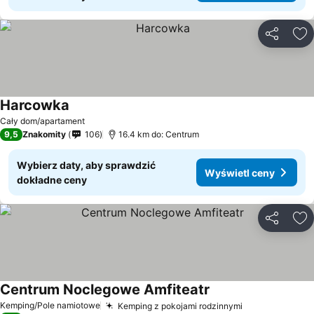
Udostępni
Do
Harcowka
Cały dom/apartament
9,5
Znakomity
106
16.4 km do: Centrum
Wybierz daty, aby sprawdzić
Wyświetl ceny
dokładne ceny
Udostępni
Do
Centrum Noclegowe Amfiteatr
Kemping/Pole namiotowe
Kemping z pokojami rodzinnymi