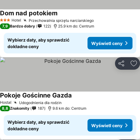
Dom nad potokiem
Hotel
Przechowalnia sprzętu narciarskiego
3 Kategoria
7,9
Bardzo dobry
122
25.9 km do: Centrum
Wybierz daty, aby sprawdzić
Wyświetl ceny
dokładne ceny
Udostępni
Do
Pokoje Gościnne Gazda
Hostal
Udogodnienia dla rodzin
8,8
Znakomity
187
9.6 km do: Centrum
Wybierz daty, aby sprawdzić
Wyświetl ceny
dokładne ceny