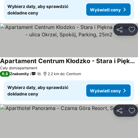
Wybierz daty, aby sprawdzić
Wyświetl ceny
dokładne ceny
Udostępni
Do
Apartament Centrum Kłodzko - Stara i Piękna Kamienica - ulica Okrzei, Spokój, Parking, 25m2
Cały dom/apartament
9,8
Znakomity
9
2.2 km do: Centrum
Wybierz daty, aby sprawdzić
Wyświetl ceny
dokładne ceny
Udostępni
Do