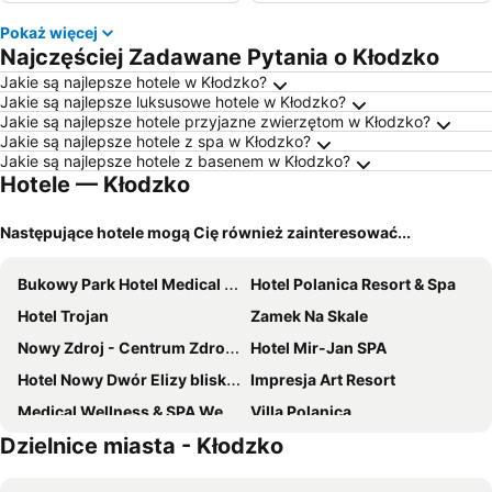
Pokaż więcej
Najczęściej Zadawane Pytania o Kłodzko
Jakie są najlepsze hotele w Kłodzko?
Jakie są najlepsze luksusowe hotele w Kłodzko?
Jakie są najlepsze hotele przyjazne zwierzętom w Kłodzko?
Jakie są najlepsze hotele z spa w Kłodzko?
Jakie są najlepsze hotele z basenem w Kłodzko?
Hotele — Kłodzko
Następujące hotele mogą Cię również zainteresować...
Bukowy Park Hotel Medical SPA
Hotel Polanica Resort & Spa
Hotel Trojan
Zamek Na Skale
Nowy Zdroj - Centrum Zdrowia i Wypoczynku
Hotel Mir-Jan SPA
Hotel Nowy Dwór Elizy blisko Sky Bridge
Impresja Art Resort
Medical Wellness & SPA Werona
Villa Polanica
Dzielnice miasta - Kłodzko
Hotel SPA Dr Irena Eris Polanica Zdrój
Hotel Europa
Hotel Alpejski
Hotel Bardo