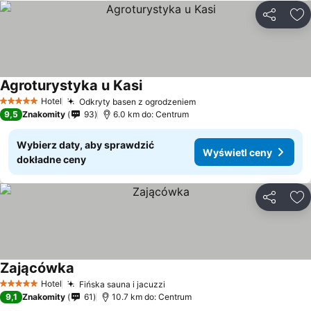
Udostępni
Do
Agroturystyka u Kasi
Hotel
Odkryty basen z ogrodzeniem
5 Kategoria
9,5
Znakomity
93
6.0 km do: Centrum
Wybierz daty, aby sprawdzić
Wyświetl ceny
dokładne ceny
Udostępni
Do
Zającówka
Hotel
Fińska sauna i jacuzzi
5 Kategoria
9,1
Znakomity
61
10.7 km do: Centrum