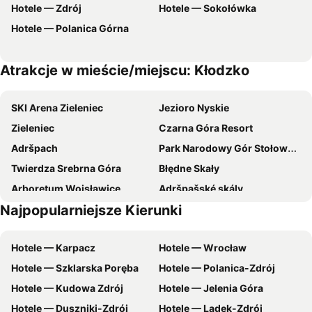
Hotele — Zdrój
Hotele — Sokołówka
Hotel Korona
Willa Janina
Hotele — Polanica Górna
Willa Wolność
Kolorowe Pola Boutique B&B
Hotel Śnieżnik
Hotel Fryderyk
Atrakcje w mieście/miejscu: Kłodzko
Pensjonat Beata
Pensjonat Kapitan
Villa Tilia
Hotel Castle
SKI Arena Zieleniec
Jezioro Nyskie
Willa Storczyk Polanica Zdrój
Hotel i Restauracja ABIS
Zieleniec
Czarna Góra Resort
Hotel SONATA
Villa Lessing
Adršpach
Park Narodowy Gór Stołowych
Pensjonat 4 Pory roku
FWP Rybniczanka - Wanda
Twierdza Srebrna Góra
Błędne Skały
Willa Mała Pieniawa
Dom nad potokiem
Arboretum Wojsławice
Adršpašské skály
Pokoje Goscinne Akacja
Hotel Srebrna Góra
Najpopularniejsze Kierunki
Kudowa Zdrój
Jezioro Otmuchowskie
Villa Laura
Jasny Dwór
Mount Szczeliniec Wielki
Vodni nadrz Rozkos
Willa Jarzebina
Zamek Sarny
Hotele — Karpacz
Hotele — Wrocław
Jezioro Bystrzyckie
Podziemne Miasto Osówka
Willa Marianna
Bizancjum Pokoje Goscinne
Hotele — Szklarska Poręba
Hotele — Polanica-Zdrój
Zámek Dolní Adršpach
Zdrój
Willa Ogrodowa
Dom pod Twierdzą Srebrna Góra
Hotele — Kudowa Zdrój
Hotele — Jelenia Góra
Sokołówka
Jaskinia Niedźwiedzia
Niezapominajka
Villasol
Hotele — Duszniki-Zdrój
Hotele — Lądek-Zdrój
Semków
Deptak Zdrojowa