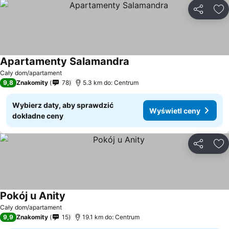
Udostępni
Do
Apartamenty Salamandra
Cały dom/apartament
9,8
Znakomity
78
5.3 km do: Centrum
Wybierz daty, aby sprawdzić
Wyświetl ceny
dokładne ceny
Udostępni
Do
Pokój u Anity
Cały dom/apartament
9,9
Znakomity
15
19.1 km do: Centrum