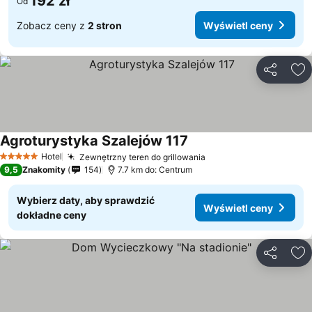
192 zł
Od
Zobacz ceny z
2 stron
Wyświetl ceny
Udostępni
Do
Agroturystyka Szalejów 117
Hotel
Zewnętrzny teren do grillowania
5 Kategoria
9,5
Znakomity
154
7.7 km do: Centrum
Wybierz daty, aby sprawdzić
Wyświetl ceny
dokładne ceny
Udostępni
Do