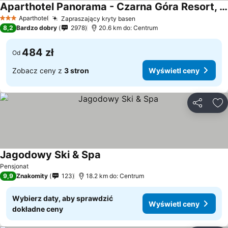
Aparthotel Panorama - Czarna Góra Resort, Sun & Snow
Aparthotel
Zapraszający kryty basen
3 Kategoria
8,2
Bardzo dobry
2978
20.6 km do: Centrum
484 zł
Od
Zobacz ceny z
3 stron
Wyświetl ceny
Udostępni
Do
Jagodowy Ski & Spa
Pensjonat
9,9
Znakomity
123
18.2 km do: Centrum
Wybierz daty, aby sprawdzić
Wyświetl ceny
dokładne ceny