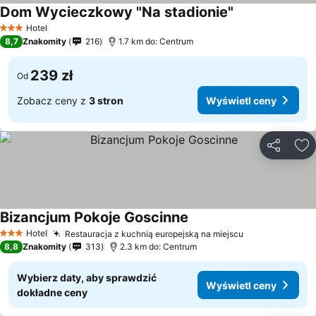
Dom Wycieczkowy "Na stadionie"
Hotel
3 Kategoria
8,7
Znakomity
216
1.7 km do: Centrum
239 zł
Od
Zobacz ceny z
3 stron
Wyświetl ceny
Udostępni
Do
Bizancjum Pokoje Goscinne
Hotel
Restauracja z kuchnią europejską na miejscu
3 Kategoria
8,8
Znakomity
313
2.3 km do: Centrum
Wybierz daty, aby sprawdzić
Wyświetl ceny
dokładne ceny