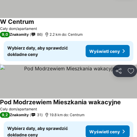
W Centrum
Cały dom/apartament
9,0
Znakomity
86
2.2 km do: Centrum
Wybierz daty, aby sprawdzić
Wyświetl ceny
dokładne ceny
Udostępni
Do
Pod Modrzewiem Mieszkania wakacyjne
Cały dom/apartament
9,2
Znakomity
31
19.8 km do: Centrum
Wybierz daty, aby sprawdzić
Wyświetl ceny
dokładne ceny