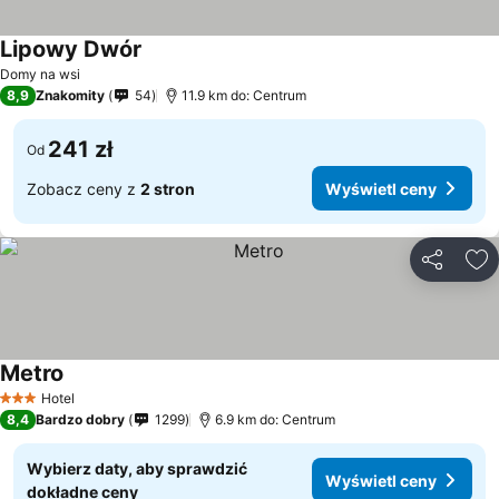
Lipowy Dwór
Domy na wsi
8,9
Znakomity
54
11.9 km do: Centrum
241 zł
Od
Zobacz ceny z
2 stron
Wyświetl ceny
Udostępni
Do
Metro
Hotel
3 Kategoria
8,4
Bardzo dobry
1299
6.9 km do: Centrum
Wybierz daty, aby sprawdzić
Wyświetl ceny
dokładne ceny