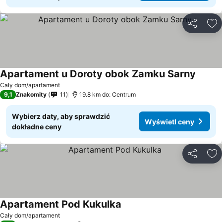
Udostępni
Do
Apartament u Doroty obok Zamku Sarny
Cały dom/apartament
9,1
Znakomity
11
19.8 km do: Centrum
Wybierz daty, aby sprawdzić
Wyświetl ceny
dokładne ceny
Udostępni
Do
Apartament Pod Kukulka
Cały dom/apartament