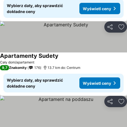
Wybierz daty, aby sprawdzić
Wyświetl ceny
dokładne ceny
Udostępni
Do
Apartamenty Sudety
Cały dom/apartament
9,7
Znakomity
176
13.7 km do: Centrum
Wybierz daty, aby sprawdzić
Wyświetl ceny
dokładne ceny
Udostępni
Do