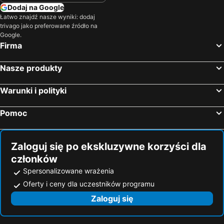
Legionowo, Mazowieckie Hotele
Łomża, Podlaskie Hotele
Dodaj na Google
Łatwo znajdź nasze wyniki: dodaj
Radziejowice, Mazowieckie Hotele
Raszyn, Mazowieckie Hotele
trivago jako preferowane źródło na
Siedlce, Mazowieckie Hotele
Kołobrzeg, zachodniopomorskie Hotele
Google.
Firma
Zakopane, Małopolskie Hotele
Gdańsk, Pomorskie Hotele
Kraków, Małopolskie Hotele
Międzyzdroje, zachodniopomorskie Hotele
Nasze produkty
Karpacz, Dolnośląskie Hotele
Wrocław, Dolnośląskie Hotele
Warunki i polityki
Sopot, Pomorskie Hotele
Pomoc
Zaloguj się po ekskluzywne korzyści dla
członków
Spersonalizowane wrażenia
Oferty i ceny dla uczestników programu
Zaloguj się