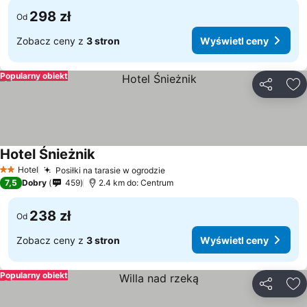
298 zł
Od
Zobacz ceny z
3 stron
Wyświetl ceny
Popularny obiekt
Udostępni
Do
Hotel Śnieżnik
Hotel
Posiłki na tarasie w ogrodzie
2 Kategoria
7,5
Dobry
459
2.4 km do: Centrum
238 zł
Od
Zobacz ceny z
3 stron
Wyświetl ceny
Popularny obiekt
Udostępni
Do