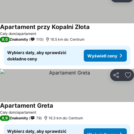
Apartament przy Kopalni Złota
Cały dom/apartament
9,0
Znakomity
110
16.5 km do: Centrum
Wybierz daty, aby sprawdzić
Wyświetl ceny
dokładne ceny
Udostępni
Do
Apartament Greta
Cały dom/apartament
9,9
Znakomity
79
16.3 km do: Centrum
Wybierz daty, aby sprawdzić