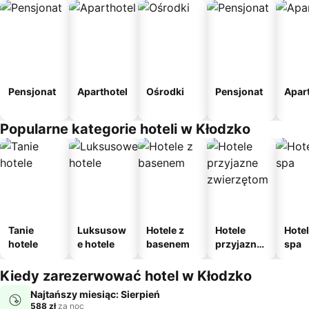
Pensjonat
Aparthotel
Ośrodki
Pensjonat
Apar
Popularne kategorie hoteli w Kłodzko
Tanie
Luksusow
Hotele z
Hotele
Hotel
hotele
e hotele
basenem
przyjazne
spa
zwierzęto
m
Kiedy zarezerwować hotel w Kłodzko
Najtańszy miesiąc: Sierpień
588 zł
za noc