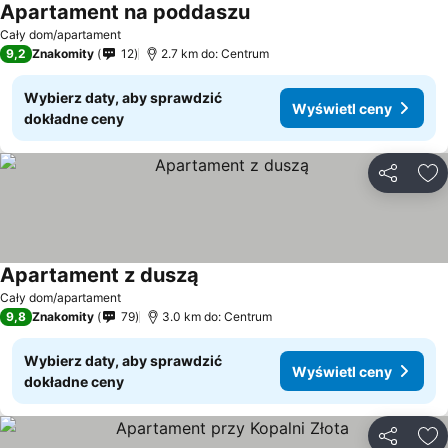
Apartament na poddaszu
Cały dom/apartament
9,2
Znakomity
12
2.7 km do: Centrum
Wybierz daty, aby sprawdzić
Wyświetl ceny
dokładne ceny
Udostępni
Do
Apartament z duszą
Cały dom/apartament
9,8
Znakomity
79
3.0 km do: Centrum
Wybierz daty, aby sprawdzić
Wyświetl ceny
dokładne ceny
Udostępni
Do