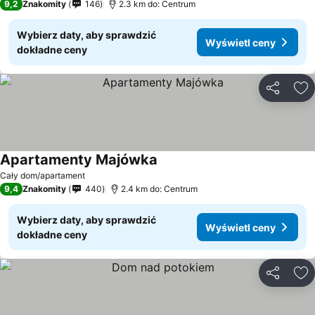
9,2
Znakomity
146
2.3 km do: Centrum
Wybierz daty, aby sprawdzić
Wyświetl ceny
dokładne ceny
Udostępni
Do
Apartamenty Majówka
Cały dom/apartament
9,4
Znakomity
440
2.4 km do: Centrum
Wybierz daty, aby sprawdzić
Wyświetl ceny
dokładne ceny
Udostępni
Do