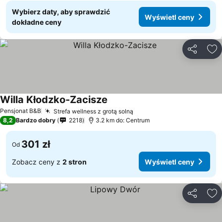
Wybierz daty, aby sprawdzić
Wyświetl ceny
dokładne ceny
Udostępni
Do
Willa Kłodzko-Zacisze
Pensjonat B&B
Strefa wellness z grotą solną
8,2
Bardzo dobry
2218
3.2 km do: Centrum
301 zł
Od
Zobacz ceny z
2 stron
Wyświetl ceny
Udostępni
Do