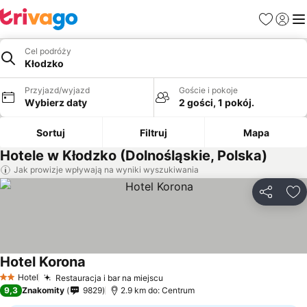
Ulubione
Zaloguj
Me
Cel podróży
Kłodzko
Przyjazd/wyjazd
Goście i pokoje
Wybierz daty
2 gości, 1 pokój.
Sortuj
Filtruj
Mapa
Hotele w Kłodzko (Dolnośląskie, Polska)
Jak prowizje wpływają na wyniki wyszukiwania
Udostępni
Do
Hotel Korona
Hotel
Restauracja i bar na miejscu
2 Kategoria
9,3
Znakomity
9829
2.9 km do: Centrum