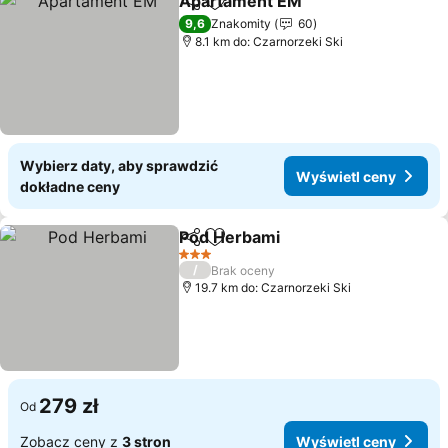
Apartament EM
Udostępnij
Dodaj do ulubionych
9,6
Znakomity
60
8.1 km do: Czarnorzeki Ski
Wybierz daty, aby sprawdzić
Wyświetl ceny
dokładne ceny
Pod Herbami
Udostępnij
Dodaj do ulubionych
3 Kategoria
/
Brak oceny
19.7 km do: Czarnorzeki Ski
279 zł
Od
Zobacz ceny z
3 stron
Wyświetl ceny