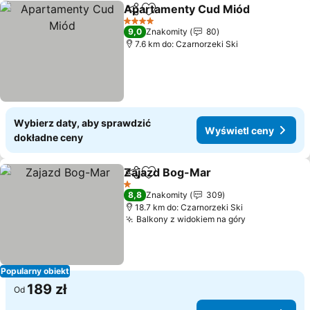
Apartamenty Cud Miód
Udostępnij
Dodaj do ulubionych
4 Kategoria
9,0
Znakomity
80
7.6 km do: Czarnorzeki Ski
Wybierz daty, aby sprawdzić
Wyświetl ceny
dokładne ceny
Zajazd Bog-Mar
Udostępnij
Dodaj do ulubionych
1 Kategoria
8,8
Znakomity
309
18.7 km do: Czarnorzeki Ski
Balkony z widokiem na góry
Popularny obiekt
189 zł
Od