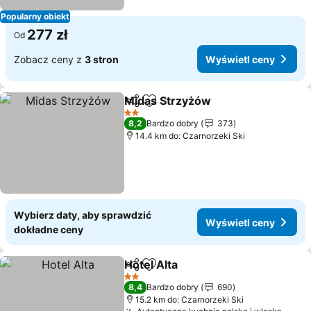
Popularny obiekt
277 zł
Od
Zobacz ceny z
3 stron
Wyświetl ceny
Midas Strzyżów
Udostępnij
Dodaj do ulubionych
2 Kategoria
8,2
Bardzo dobry
373
14.4 km do: Czarnorzeki Ski
Wybierz daty, aby sprawdzić
Wyświetl ceny
dokładne ceny
Hotel Alta
Udostępnij
Dodaj do ulubionych
2 Kategoria
8,4
Bardzo dobry
690
15.2 km do: Czarnorzeki Ski