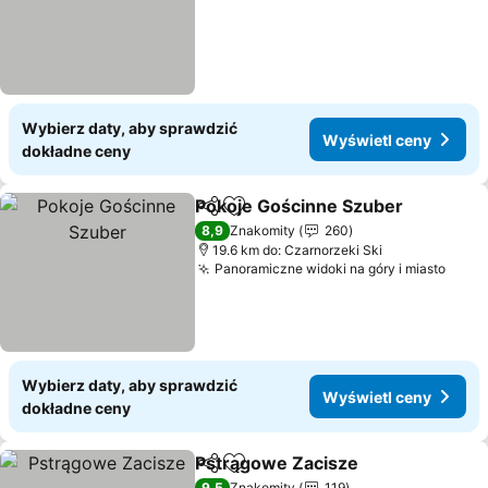
Wybierz daty, aby sprawdzić
Wyświetl ceny
dokładne ceny
Pokoje Gościnne Szuber
Udostępnij
Dodaj do ulubionych
8,9
Znakomity
260
19.6 km do: Czarnorzeki Ski
Panoramiczne widoki na góry i miasto
Wybierz daty, aby sprawdzić
Wyświetl ceny
dokładne ceny
Pstrągowe Zacisze
Udostępnij
Dodaj do ulubionych
9,5
Znakomity
119