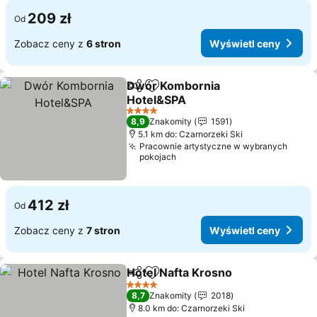
209 zł
Od
Zobacz ceny z
6 stron
Wyświetl ceny
Dwór Kombornia
Udostępnij
Dodaj do ulubionych
Hotel&SPA
4 Kategoria
8,9
Znakomity
1591
5.1 km do: Czarnorzeki Ski
Pracownie artystyczne w wybranych
pokojach
412 zł
Od
Zobacz ceny z
7 stron
Wyświetl ceny
Hotel Nafta Krosno
Udostępnij
Dodaj do ulubionych
4 Kategoria
8,7
Znakomity
2018
8.0 km do: Czarnorzeki Ski