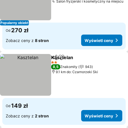
Salon fryzjerski i kosmetyczny na miejscu
Popularny obiekt
270 zł
Od
Zobacz ceny z
8 stron
Wyświetl ceny
Kasztelan
Udostępnij
Dodaj do ulubionych
2 Kategoria
8,5
Znakomity
943
9.1 km do: Czarnorzeki Ski
149 zł
Od
Zobacz ceny z
2 stron
Wyświetl ceny