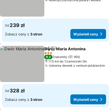
Autentyczna kuchnia polska i włoska
239 zł
Od
Zobacz ceny z
3 stron
Wyświetl ceny
Dwór Maria Antonina
Udostępnij
Dodaj do ulubionych
3 Kategoria
9,2
Znakomity
955
17.0 km do: Czarnorzeki Ski
Ustronny dworek z centrum jeździeckim
328 zł
Od
Zobacz ceny z
3 stron
Wyświetl ceny