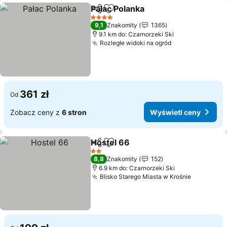
Pałac Polanka
Udostępnij
Dodaj do ulubionych
4 Kategoria
9,1
Znakomity
1365
9.1 km do: Czarnorzeki Ski
Rozległe widoki na ogród
361 zł
Od
Zobacz ceny z
6 stron
Wyświetl ceny
Hostel 66
Udostępnij
Dodaj do ulubionych
2 Kategoria
8,8
Znakomity
152
6.9 km do: Czarnorzeki Ski
Blisko Starego Miasta w Krośnie