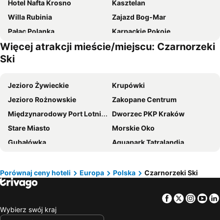
Hotel Nafta Krosno
Kasztelan
Willa Rubinia
Zajazd Bog-Mar
Pałac Polanka
Karpackie Pokoje
Więcej atrakcji mieście/miejscu: Czarnorzeki
Wodnik
Hotel Lord Krosno
Ski
U Szelca
Hotel Twist
Hotel Alta
Dwór Maria Antonina
Jezioro Żywieckie
Krupówki
Dwór Ostoia
Śnieżka
Jezioro Rożnowskie
Zakopane Centrum
Midas Strzyżów
Portius
Międzynarodowy Port Lotniczy im Jana Pawła II
Dworzec PKP Kraków
Na Rozstaju
Hotel Miły
Stare Miasto
Morskie Oko
Hotel Restauracja Venus
Pod Herbami
Gubałówka
Aquapark Tatralandia
Sanatorium GÓRNIK
Hotel Artis
Dolina Kościeliska
Zalew Chańcza
Zajazd Pod Lipą
Plaża Polańczyk
Pustynia Błędowska
Porównaj ceny hoteli
Europa
Polska
Czarnorzeki Ski
Jasna Nizke Tatry - Chopok
Kazimierz
Facebook
Twitter
Insta
Yo
Szwajcaria Bałtowska
Dworzec PKP
Wybierz swój kraj
Rynek Główny
Ośrodek Narciarski Jaworzyna Krynicka