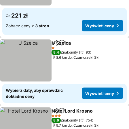
221 zł
Od
Zobacz ceny z
3 stron
Wyświetl ceny
U Szelca
Udostępnij
Dodaj do ulubionych
1 Kategoria
8,4
Znakomity
93
8.6 km do: Czarnorzeki Ski
Wybierz daty, aby sprawdzić
Wyświetl ceny
dokładne ceny
Hotel Lord Krosno
Udostępnij
Dodaj do ulubionych
3 Kategoria
8,6
Znakomity
754
9.7 km do: Czarnorzeki Ski