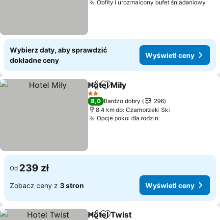
Obfity i urozmaicony bufet śniadaniowy
Wybierz daty, aby sprawdzić
Wyświetl ceny
dokładne ceny
Hotel Miły
Udostępnij
Dodaj do ulubionych
2 Kategoria
8,0
Bardzo dobry
296
8.4 km do: Czarnorzeki Ski
Opcje pokoi dla rodzin
239 zł
Od
Zobacz ceny z
3 stron
Wyświetl ceny
Hotel Twist
Udostępnij
Dodaj do ulubionych