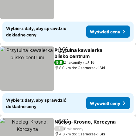
Wybierz daty, aby sprawdzić
Wyświetl ceny
dokładne ceny
Przytulna kawalerka
Udostępnij
Dodaj do ulubionych
blisko centrum
9,9
Znakomity
16
8.0 km do: Czarnorzeki Ski
Wybierz daty, aby sprawdzić
Wyświetl ceny
dokładne ceny
Nocleg-Krosno, Korczyna
Udostępnij
Dodaj do ulubionych
/
Brak oceny
4.8 km do: Czarnorzeki Ski