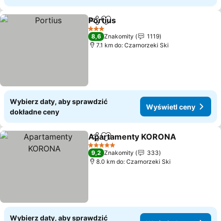
Portius
Udostępnij
Dodaj do ulubionych
3 Kategoria
8,6
Znakomity
1119
7.1 km do: Czarnorzeki Ski
Wybierz daty, aby sprawdzić
Wyświetl ceny
dokładne ceny
Apartamenty KORONA
Udostępnij
Dodaj do ulubionych
5 Kategoria
9,2
Znakomity
333
8.0 km do: Czarnorzeki Ski
Wybierz daty, aby sprawdzić