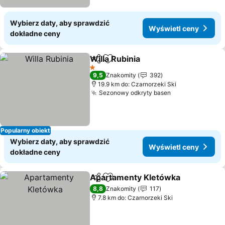
Wybierz daty, aby sprawdzić
Wyświetl ceny
dokładne ceny
Willa Rubinia
Udostępnij
Dodaj do ulubionych
1 Kategoria
9,5
Znakomity
392
19.9 km do: Czarnorzeki Ski
Sezonowy odkryty basen
Popularny obiekt
Wybierz daty, aby sprawdzić
Wyświetl ceny
dokładne ceny
Apartamenty Kletówka
Udostępnij
Dodaj do ulubionych
8,8
Znakomity
117
7.8 km do: Czarnorzeki Ski