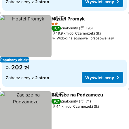
Zobacz ceny z
2 stron
Wyświetl ceny
Hostel Promyk
Udostępnij
Dodaj do ulubionych
2 Kategoria
8,7
Znakomity
195
19.9 km do: Czarnorzeki Ski
Widoki na sosnowe i brzozowe lasy
Popularny obiekt
202 zł
Od
Zobacz ceny z
2 stron
Wyświetl ceny
Zacisze na Podzamczu
Udostępnij
Dodaj do ulubionych
9,7
Znakomity
74
4.1 km do: Czarnorzeki Ski