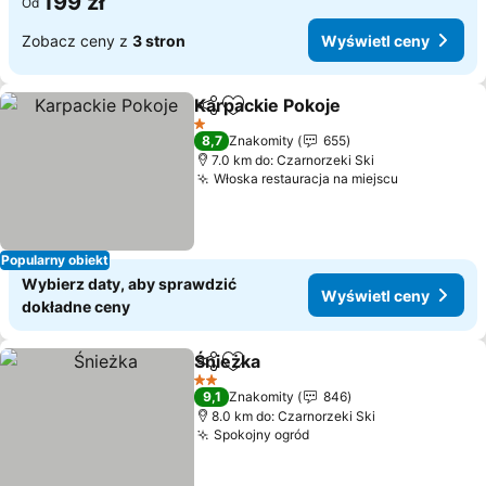
199 zł
Od
Zobacz ceny z
3 stron
Wyświetl ceny
Karpackie Pokoje
Udostępnij
Dodaj do ulubionych
1 Kategoria
8,7
Znakomity
655
7.0 km do: Czarnorzeki Ski
Włoska restauracja na miejscu
Popularny obiekt
Wybierz daty, aby sprawdzić
Wyświetl ceny
dokładne ceny
Śnieżka
Udostępnij
Dodaj do ulubionych
2 Kategoria
9,1
Znakomity
846
8.0 km do: Czarnorzeki Ski
Spokojny ogród