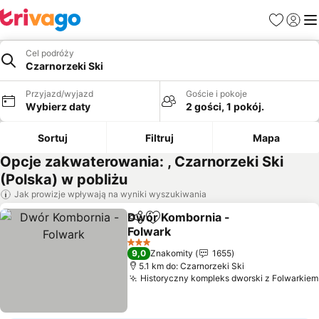
Ulubione
Zaloguj
Me
Cel podróży
Czarnorzeki Ski
Przyjazd/wyjazd
Goście i pokoje
Wybierz daty
2 gości, 1 pokój.
Sortuj
Filtruj
Mapa
Opcje zakwaterowania: , Czarnorzeki Ski
(Polska) w pobliżu
Jak prowizje wpływają na wyniki wyszukiwania
Dwór Kombornia -
Udostępnij
Dodaj do ulubionych
Folwark
3 Kategoria
9,0
Znakomity
1655
5.1 km do: Czarnorzeki Ski
Historyczny kompleks dworski z Folwarkiem