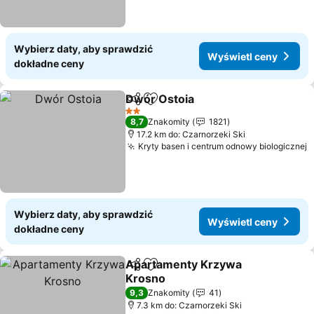
Wybierz daty, aby sprawdzić
Wyświetl ceny
dokładne ceny
Dwór Ostoia
Udostępnij
Dodaj do ulubionych
2 Kategoria
8,7
Znakomity
1821
17.2 km do: Czarnorzeki Ski
Kryty basen i centrum odnowy biologicznej
Wybierz daty, aby sprawdzić
Wyświetl ceny
dokładne ceny
Apartamenty Krzywa
Udostępnij
Dodaj do ulubionych
Krosno
9,3
Znakomity
41
7.3 km do: Czarnorzeki Ski