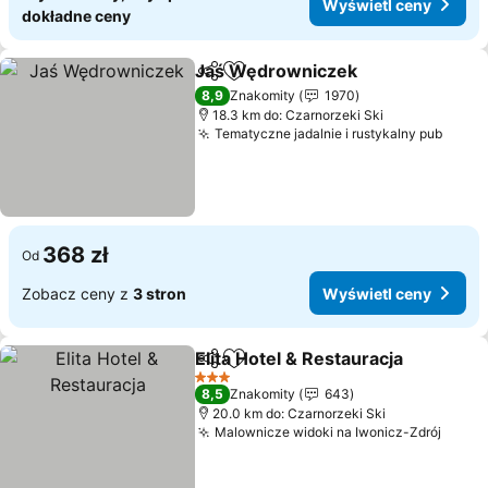
Wyświetl ceny
dokładne ceny
Jaś Wędrowniczek
Udostępnij
Dodaj do ulubionych
8,9
Znakomity
1970
18.3 km do: Czarnorzeki Ski
Tematyczne jadalnie i rustykalny pub
368 zł
Od
Zobacz ceny z
3 stron
Wyświetl ceny
Elita Hotel & Restauracja
Udostępnij
Dodaj do ulubionych
3 Kategoria
8,5
Znakomity
643
20.0 km do: Czarnorzeki Ski
Malownicze widoki na Iwonicz-Zdrój