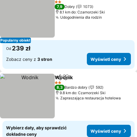
2 Kategoria
7,9
Dobry
1073
8.1 km do: Czarnorzeki Ski
Udogodnienia dla rodzin
Popularny obiekt
239 zł
Od
Zobacz ceny z
3 stron
Wyświetl ceny
Wodnik
Udostępnij
Dodaj do ulubionych
2 Kategoria
8,3
Bardzo dobry
592
9.8 km do: Czarnorzeki Ski
Zapraszająca restauracja hotelowa
Wybierz daty, aby sprawdzić
Wyświetl ceny
dokładne ceny