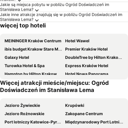
Jakie są miejsca pobytu w pobliżu Ogród Doświadczeń im
Stanisława Lema?
Jakie inne atrakcje znajdują się w pobliżu Ogród Doświadczeń im
Stanisława Lema?
więcej top hoteli
MEININGER Kraków Centrum
Hotel Wawel
ibis budget Krakow Stare Miasto
Premier Kraków Hotel
Galaxy Hotel
DoubleTree by Hilton Krakow Hotel & Convention Center
Turowka Hotel & Spa
Express Kraków Hotel
Hampton by Hilton Krakow
Hotel Nowa Panorama
Więcej atrakcji mieście/miejscu: Ogród
Hotel Swing
Novotel Krakow City West
Doświadczeń im Stanisława Lema
Metropolo Krakow by Golden Tulip
Q Hotel Plus Kraków
Hotel Wyspiański
Q Hotel Kraków
Jezioro Żywieckie
Krupówki
Campanile Krakow
B&B HOTEL Kraków Centrum
Jezioro Rożnowskie
Zakopane Centrum
Ibis Styles Krakow Centrum
Qubus Hotel Kraków
Port lotniczy Katowice-Pyrzowice
Międzynarodowy Port Lotniczy im Jana Pawła II
Radisson Blu Hotel, Krakow
ibis Krakow Centrum