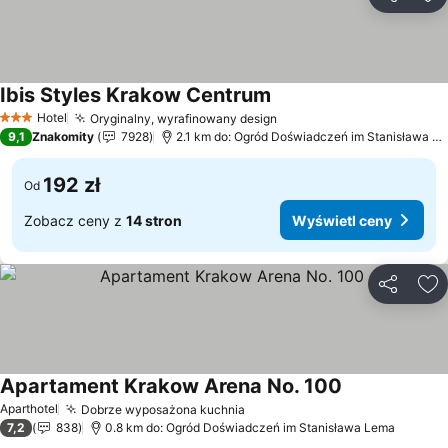
Udostępni
Do
Ibis Styles Krakow Centrum
Hotel
Oryginalny, wyrafinowany design
3 Kategoria
9,1
Znakomity
7928
2.1 km do: Ogród Doświadczeń im Stanisława Lema
192 zł
Od
Zobacz ceny z
14 stron
Wyświetl ceny
Udostępni
Do
Apartament Krakow Arena No. 100
Aparthotel
Dobrze wyposażona kuchnia
7,2
838
0.8 km do: Ogród Doświadczeń im Stanisława Lema