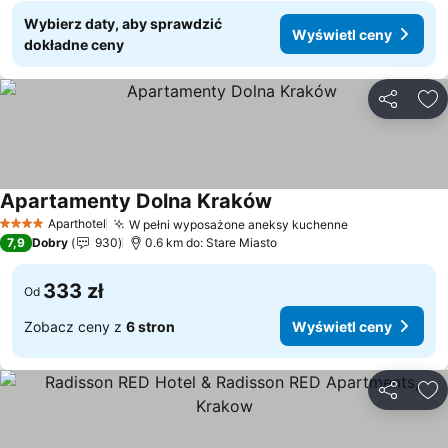
Wybierz daty, aby sprawdzić
Wyświetl ceny
dokładne ceny
Udostępni
Do
Apartamenty Dolna Kraków
Aparthotel
W pełni wyposażone aneksy kuchenne
4 Kategoria
7,9
Dobry
930
0.6 km do: Stare Miasto
333 zł
Od
Zobacz ceny z
6 stron
Wyświetl ceny
Udostępni
Do