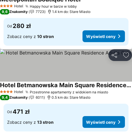
Hotel
Happy hour w barze w lobby
4 Kategoria
9,6
Znakomity
7723
1.4 km do: Stare Miasto
280 zł
Od
Zobacz ceny z
10 stron
Wyświetl ceny
Udostępni
Do
Hotel Betmanowska Main Square Residence Adults Only
Hotel
Przestronne apartamenty z widokiem na miasto
4 Kategoria
9,4
Znakomity
6011
0.5 km do: Stare Miasto
471 zł
Od
Zobacz ceny z
13 stron
Wyświetl ceny