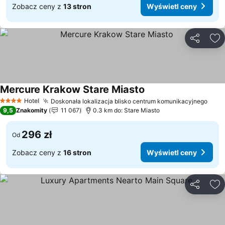
Zobacz ceny z
13 stron
Wyświetl ceny
Udostępni
Do
Mercure Krakow Stare Miasto
Hotel
Doskonała lokalizacja blisko centrum komunikacyjnego
4 Kategoria
9,5
Znakomity
11 067
0.3 km do: Stare Miasto
296 zł
Od
Zobacz ceny z
16 stron
Wyświetl ceny
Udostępni
Do