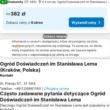
9,7
Znakomity
483
4.4 km do: Ogród Doświadczeń im Stanisława Lema
382 zł
Od
Zobacz ceny z
6 stron
Wyświetl ceny
Zobacz więcej
Informacje o cenach i dostępności, które otrzymujemy od stron
rezerwacyjnych, nieustannie się zmieniają. To oznacza, że oferta,
którą znajdziesz na stronie rezerwacyjnej, nie zawsze będzie
identyczna z odpowiadającą jej ofertą na trivago.
Ogród Doświadczeń im Stanisława Lema
(Kraków, Polska)
Kontakt
Al. Pokoju 67
,
31-564
,
Telefon
:
+48(12)6861160
|
Oficjalna strona
Często zadawane pytania dotyczące Ogród
Doświadczeń im Stanisława Lema
Dlaczego Ogród Doświadczeń im Stanisława Lema jest popularny w
Kraków?