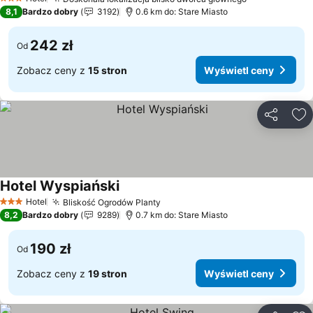
3 Kategoria
8,1
Bardzo dobry
3192
0.6 km do: Stare Miasto
242 zł
Od
Zobacz ceny z
15 stron
Wyświetl ceny
Udostępni
Do
Hotel Wyspiański
Hotel
Bliskość Ogrodów Planty
3 Kategoria
8,2
Bardzo dobry
9289
0.7 km do: Stare Miasto
190 zł
Od
Zobacz ceny z
19 stron
Wyświetl ceny