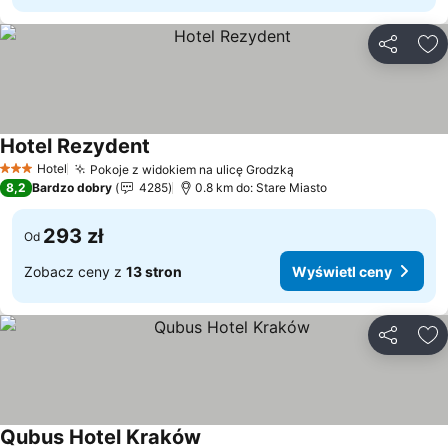
Udostępni
Do
Hotel Rezydent
Hotel
Pokoje z widokiem na ulicę Grodzką
3 Kategoria
8,2
Bardzo dobry
4285
0.8 km do: Stare Miasto
293 zł
Od
Zobacz ceny z
13 stron
Wyświetl ceny
Udostępni
Do
Qubus Hotel Kraków