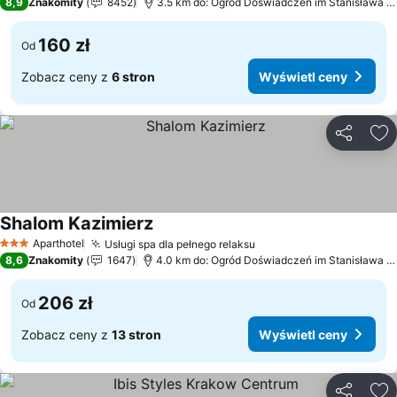
8,9
Znakomity
8452
3.5 km do: Ogród Doświadczeń im Stanisława Lema
160 zł
Od
Zobacz ceny z
6 stron
Wyświetl ceny
Udostępni
Do
Shalom Kazimierz
Aparthotel
Usługi spa dla pełnego relaksu
3 Kategoria
8,6
Znakomity
1647
4.0 km do: Ogród Doświadczeń im Stanisława Lema
206 zł
Od
Zobacz ceny z
13 stron
Wyświetl ceny