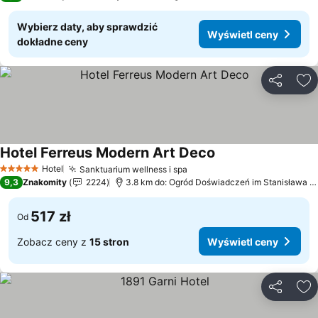
Wybierz daty, aby sprawdzić
Wyświetl ceny
dokładne ceny
Udostępni
Do
Hotel Ferreus Modern Art Deco
Hotel
Sanktuarium wellness i spa
5 Kategoria
9,3
Znakomity
2224
3.8 km do: Ogród Doświadczeń im Stanisława Lema
517 zł
Od
Zobacz ceny z
15 stron
Wyświetl ceny
Udostępni
Do