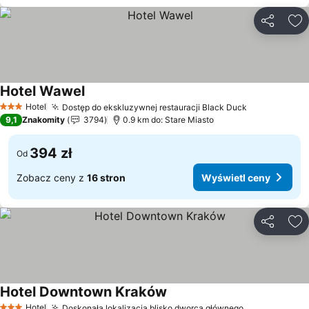
Udostępni
Do
Hotel Wawel
Hotel
Dostęp do ekskluzywnej restauracji Black Duck
3 Kategoria
9,1
Znakomity
3794
0.9 km do: Stare Miasto
394 zł
Od
Zobacz ceny z
16 stron
Wyświetl ceny
Udostępni
Do
Hotel Downtown Kraków
Hotel
Doskonała lokalizacja blisko dworca głównego