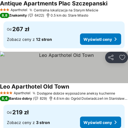
Antique Apartments Plac Szczepanski
Aparthotel
Centralna lokalizacja na Starym Mieście
3 Kategoria
8,8
Znakomity
6422
0.5 km do: Stare Miasto
267 zł
Od
Zobacz ceny z
12 stron
Wyświetl ceny
Udostępni
Do
Leo Aparthotel Old Town
Aparthotel
Dostępne dobrze wyposażone aneksy kuchenne
4 Kategoria
8,4
Bardzo dobry
829
4.6 km do: Ogród Doświadczeń im Stanisława Lema
219 zł
Od
Zobacz ceny z
3 stron
Wyświetl ceny