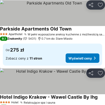
Udostępni
Do
Parkside Apartments Old Town
Aparthotel
W pełni wyposażone aneksy kuchenne z możliwością samodzielnego przygotowania posiłków
3 Kategoria
9,1
Znakomity
5431
0.7 km do: Stare Miasto
275 zł
Od
Zobacz ceny z
11 stron
Wyświetl ceny
Udostępni
Do
Hotel Indigo Krakow - Wawel Castle By Ihg
Hotel
Relaksujące spa i sauna
4 Kategoria