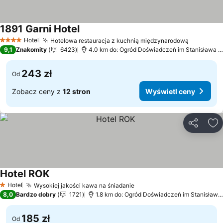
1891 Garni Hotel
Hotel
Hotelowa restauracja z kuchnią międzynarodową
4 Kategoria
9,1
Znakomity
6423
4.0 km do: Ogród Doświadczeń im Stanisława Lema
243 zł
Od
Zobacz ceny z
12 stron
Wyświetl ceny
Udostępni
Do
Hotel ROK
Hotel
Wysokiej jakości kawa na śniadanie
1 Kategoria
8,0
Bardzo dobry
1721
1.8 km do: Ogród Doświadczeń im Stanisława Lema
185 zł
Od