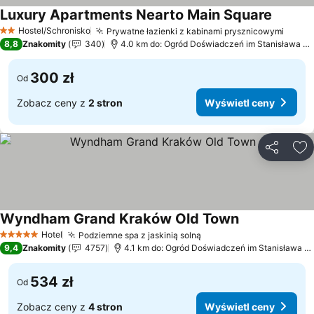
Luxury Apartments Nearto Main Square
Hostel/Schronisko
Prywatne łazienki z kabinami prysznicowymi
2 Kategoria
8,8
Znakomity
340
4.0 km do: Ogród Doświadczeń im Stanisława Lema
300 zł
Od
Zobacz ceny z
2 stron
Wyświetl ceny
Udostępni
Do
Wyndham Grand Kraków Old Town
Hotel
Podziemne spa z jaskinią solną
5 Kategoria
9,4
Znakomity
4757
4.1 km do: Ogród Doświadczeń im Stanisława Lema
534 zł
Od
Zobacz ceny z
4 stron
Wyświetl ceny