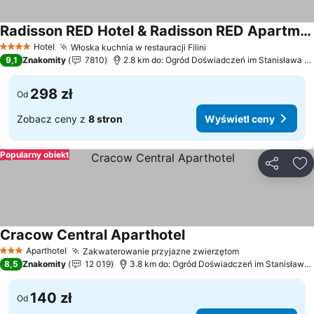
Radisson RED Hotel & Radisson RED Apartments, Krakow
Hotel
Włoska kuchnia w restauracji Filini
4 Kategoria
9,1
Znakomity
7810
2.8 km do: Ogród Doświadczeń im Stanisława Lema
298 zł
Od
Zobacz ceny z
8 stron
Wyświetl ceny
Popularny obiekt
Udostępni
Do
Cracow Central Aparthotel
Aparthotel
Zakwaterowanie przyjazne zwierzętom
3 Kategoria
8,5
Znakomity
12 019
3.8 km do: Ogród Doświadczeń im Stanisława Lema
140 zł
Od