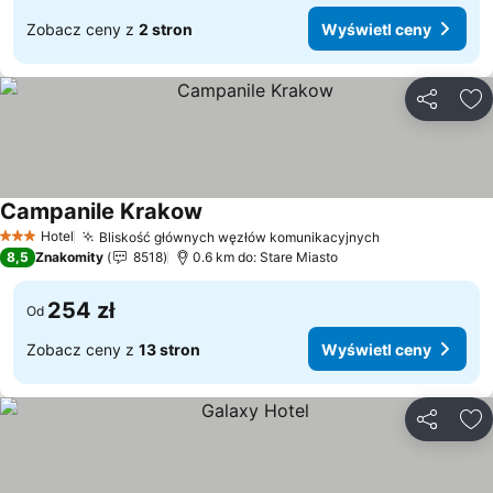
Zobacz ceny z
2 stron
Wyświetl ceny
Udostępni
Do
Campanile Krakow
Hotel
Bliskość głównych węzłów komunikacyjnych
3 Kategoria
8,5
Znakomity
8518
0.6 km do: Stare Miasto
254 zł
Od
Zobacz ceny z
13 stron
Wyświetl ceny
Udostępni
Do