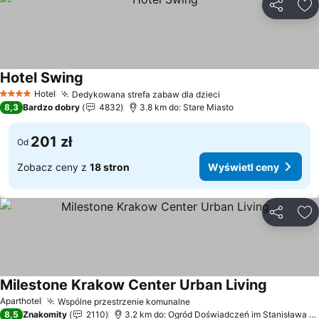
Udostępni
Do
Hotel Swing
Hotel
Dedykowana strefa zabaw dla dzieci
4 Kategoria
8,3
Bardzo dobry
4832
3.8 km do: Stare Miasto
201 zł
Od
Zobacz ceny z
18 stron
Wyświetl ceny
Udostępni
Do
Milestone Krakow Center Urban Living
Aparthotel
Wspólne przestrzenie komunalne
8,5
Znakomity
2110
3.2 km do: Ogród Doświadczeń im Stanisława Lema