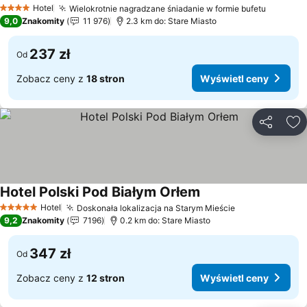
Hotel
Wielokrotnie nagradzane śniadanie w formie bufetu
4 Kategoria
9,0
Znakomity
11 976
2.3 km do: Stare Miasto
237 zł
Od
Zobacz ceny z
18 stron
Wyświetl ceny
Udostępni
Do
Hotel Polski Pod Białym Orłem
Hotel
Doskonała lokalizacja na Starym Mieście
5 Kategoria
9,2
Znakomity
7196
0.2 km do: Stare Miasto
347 zł
Od
Zobacz ceny z
12 stron
Wyświetl ceny