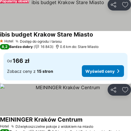
Popularny obiekt
Udostępni
Do
ibis budget Krakow Stare Miasto
Hotel
Dostęp do ogrodu i tarasu
1 Kategoria
8,2
Bardzo dobry
16 843
0.6 km do: Stare Miasto
166 zł
Od
Zobacz ceny z
15 stron
Wyświetl ceny
Udostępni
Do
MEININGER Kraków Centrum
Hotel
Dźwiękoszczelne pokoje z widokiem na miasto