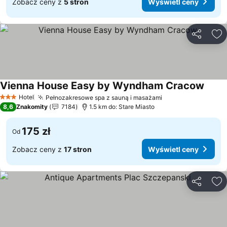
Zobacz ceny z
5 stron
Wyświetl ceny
Udostępni
Do
Vienna House Easy by Wyndham Cracow
Hotel
Pełnozakresowe spa z sauną i masażami
3 Kategoria
8,6
Znakomity
7184
1.5 km do: Stare Miasto
175 zł
Od
Zobacz ceny z
17 stron
Wyświetl ceny
Udostępni
Do