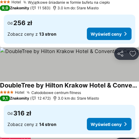
Hotel
Wyjątkowe śniadanie w formie bufetu na ciepło
3 Kategoria
9,0
Znakomity
11 583
3.0 km do: Stare Miasto
256 zł
Od
Zobacz ceny z
13 stron
Wyświetl ceny
Udostępni
Do
DoubleTree by Hilton Krakow Hotel & Convention Center
Hotel
Całodobowe centrum fitness
4 Kategoria
9,1
Znakomity
12 472
3.0 km do: Stare Miasto
316 zł
Od
Zobacz ceny z
14 stron
Wyświetl ceny