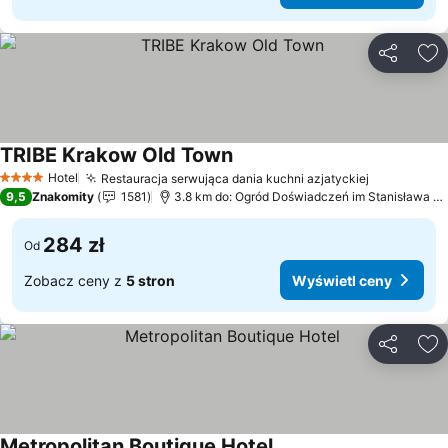
Udostępni
Do
TRIBE Krakow Old Town
Hotel
Restauracja serwująca dania kuchni azjatyckiej
4 Kategoria
9,5
Znakomity
1581
3.8 km do: Ogród Doświadczeń im Stanisława Lema
284 zł
Od
Zobacz ceny z
5 stron
Wyświetl ceny
Udostępni
Do
Metropolitan Boutique Hotel