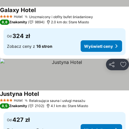
Galaxy Hotel
Hotel
Urozmaicony i obfity bufet śniadaniowy
4 Kategoria
8,8
Znakomity
9894
2.0 km do: Stare Miasto
324 zł
Od
Zobacz ceny z
16 stron
Wyświetl ceny
Udostępni
Do
Justyna Hotel
Hotel
Relaksująca sauna i usługi masażu
4 Kategoria
8,5
Znakomity
2102
4.1 km do: Stare Miasto
427 zł
Od