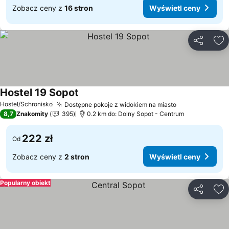
Zobacz ceny z
16 stron
Wyświetl ceny
Udostępni
Do
Hostel 19 Sopot
Hostel/Schronisko
Dostępne pokoje z widokiem na miasto
8,7
Znakomity
395
0.2 km do: Dolny Sopot - Centrum
222 zł
Od
Zobacz ceny z
2 stron
Wyświetl ceny
Popularny obiekt
Udostępni
Do