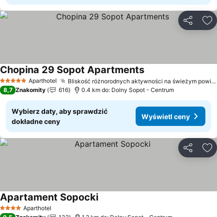
Udostępni
Do
Chopina 29 Sopot Apartments
Aparthotel
Bliskość różnorodnych aktywności na świeżym powietrzu
5 Kategoria
8,7
Znakomity
616
0.4 km do: Dolny Sopot - Centrum
Wybierz daty, aby sprawdzić
Wyświetl ceny
dokładne ceny
Udostępni
Do
Apartament Sopocki
Aparthotel
4 Kategoria