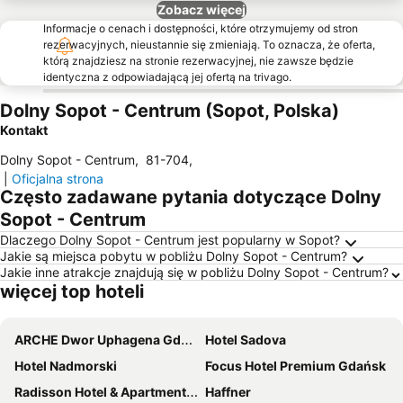
Zobacz więcej
Informacje o cenach i dostępności, które otrzymujemy od stron
rezerwacyjnych, nieustannie się zmieniają. To oznacza, że oferta,
którą znajdziesz na stronie rezerwacyjnej, nie zawsze będzie
identyczna z odpowiadającą jej ofertą na trivago.
Dolny Sopot - Centrum (Sopot, Polska)
Kontakt
Dolny Sopot - Centrum
,
81-704
,
|
Oficjalna strona
Często zadawane pytania dotyczące Dolny
Sopot - Centrum
Dlaczego Dolny Sopot - Centrum jest popularny w Sopot?
Jakie są miejsca pobytu w pobliżu Dolny Sopot - Centrum?
Jakie inne atrakcje znajdują się w pobliżu Dolny Sopot - Centrum?
więcej top hoteli
ARCHE Dwor Uphagena Gdansk
Hotel Sadova
Hotel Nadmorski
Focus Hotel Premium Gdańsk
Radisson Hotel & Apartments Gdansk
Haffner