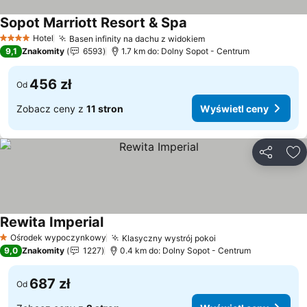
Sopot Marriott Resort & Spa
Hotel
Basen infinity na dachu z widokiem
4 Kategoria
9,1
Znakomity
6593
1.7 km do: Dolny Sopot - Centrum
456 zł
Od
Zobacz ceny z
11 stron
Wyświetl ceny
Udostępni
Do
Rewita Imperial
Ośrodek wypoczynkowy
Klasyczny wystrój pokoi
1 Kategoria
9,0
Znakomity
1227
0.4 km do: Dolny Sopot - Centrum
687 zł
Od