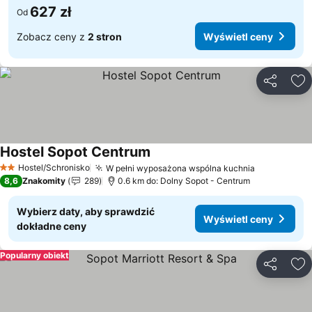
627 zł
Od
Zobacz ceny z
2 stron
Wyświetl ceny
Udostępni
Do
Hostel Sopot Centrum
Hostel/Schronisko
W pełni wyposażona wspólna kuchnia
2 Kategoria
8,6
Znakomity
289
0.6 km do: Dolny Sopot - Centrum
Wybierz daty, aby sprawdzić
Wyświetl ceny
dokładne ceny
Popularny obiekt
Udostępni
Do