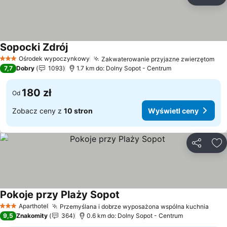
Udostępni
Do
Sopocki Zdrój
Ośrodek wypoczynkowy
Zakwaterowanie przyjazne zwierzętom
3 Kategoria
7,7
Dobry
1093
1.7 km do: Dolny Sopot - Centrum
180 zł
Od
Zobacz ceny z
10 stron
Wyświetl ceny
Udostępni
Do
Pokoje przy Plaży Sopot
Aparthotel
Przemyślana i dobrze wyposażona wspólna kuchnia
3 Kategoria
9,5
Znakomity
364
0.6 km do: Dolny Sopot - Centrum