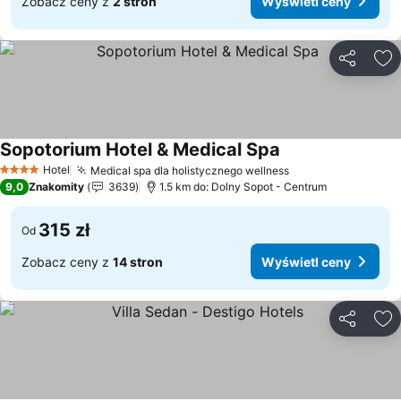
Zobacz ceny z
2 stron
Wyświetl ceny
Udostępni
Do
Sopotorium Hotel & Medical Spa
Hotel
Medical spa dla holistycznego wellness
4 Kategoria
9,0
Znakomity
3639
1.5 km do: Dolny Sopot - Centrum
315 zł
Od
Zobacz ceny z
14 stron
Wyświetl ceny
Udostępni
Do