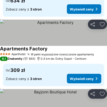
634 zł
Od
Zobacz ceny z
3 stron
Wyświetl ceny
Udostępni
Do
Apartments Factory
Aparthotel
W pełni wyposażone nowoczesne apartamenty
4 Kategoria
9,1
Znakomity
893
0.4 km do: Dolny Sopot - Centrum
309 zł
Od
Zobacz ceny z
3 stron
Wyświetl ceny
Udostępni
Do