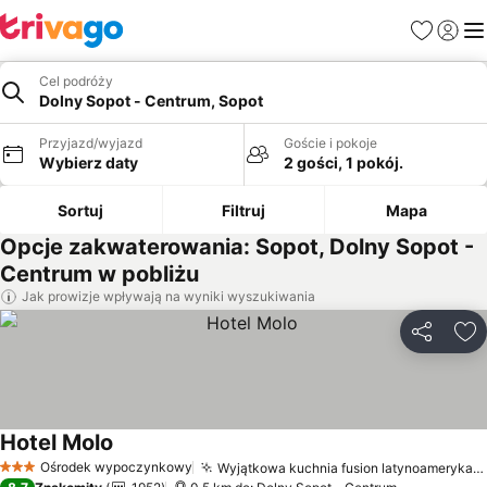
Ulubione
Zaloguj
Me
Cel podróży
Dolny Sopot - Centrum, Sopot
Przyjazd/wyjazd
Goście i pokoje
Wybierz daty
2 gości, 1 pokój.
Sortuj
Filtruj
Mapa
Opcje zakwaterowania: Sopot, Dolny Sopot -
Centrum w pobliżu
Jak prowizje wpływają na wyniki wyszukiwania
Udostępni
Do
Hotel Molo
Ośrodek wypoczynkowy
Wyjątkowa kuchnia fusion latynoamerykańsko-włosko-polska
3 Kategoria