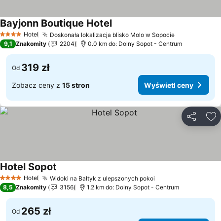
Bayjonn Boutique Hotel
Hotel
Doskonała lokalizacja blisko Molo w Sopocie
4 Kategoria
9,1
Znakomity
2204
0.0 km do: Dolny Sopot - Centrum
319 zł
Od
Zobacz ceny z
15 stron
Wyświetl ceny
Udostępni
Do
Hotel Sopot
Hotel
Widoki na Bałtyk z ulepszonych pokoi
4 Kategoria
8,5
Znakomity
3156
1.2 km do: Dolny Sopot - Centrum
265 zł
Od