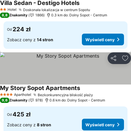
Villa Sedan - Destigo Hotels
Hotel
Doskonała lokalizacja w centrum Sopotu
2 Kategoria
8,8
Znakomity
1866
0.3 km do: Dolny Sopot - Centrum
224 zł
Od
Zobacz ceny z
14 stron
Wyświetl ceny
Udostępni
Do
My Story Sopot Apartments
Aparthotel
Bezkonkurencyjna bliskość plaży
4 Kategoria
9,6
Znakomity
978
0.6 km do: Dolny Sopot - Centrum
425 zł
Od
Zobacz ceny z
8 stron
Wyświetl ceny