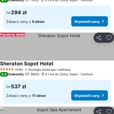
8,7
Znakomity
1952
0.5 km do: Dolny Sopot - Centrum
294 zł
Od
Zobacz ceny z
5 stron
Wyświetl ceny
Popularny obiekt
Udostępni
Do
Sheraton Sopot Hotel
Hotel
Rozległa strefa spa i wellness
5 Kategoria
9,0
Znakomity
8820
0.1 km do: Dolny Sopot - Centrum
537 zł
Od
Zobacz ceny z
11 stron
Wyświetl ceny