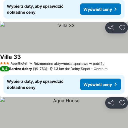
Wybierz daty, aby sprawdzić
Wyświetl ceny
dokładne ceny
Udostępni
Do
Villa 33
Aparthotel
Różnorodne aktywności sportowe w pobliżu
3 Kategoria
8,4
Bardzo dobry
753
1.3 km do: Dolny Sopot - Centrum
Wybierz daty, aby sprawdzić
Wyświetl ceny
dokładne ceny
Udostępni
Do