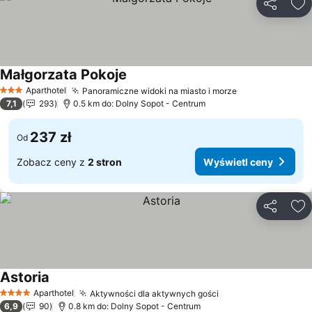
Udostępni
Do
Małgorzata Pokoje
Aparthotel
Panoramiczne widoki na miasto i morze
3 Kategoria
7,1
293
0.5 km do: Dolny Sopot - Centrum
237 zł
Od
Zobacz ceny z
2 stron
Wyświetl ceny
Udostępni
Do
Astoria
Aparthotel
Aktywności dla aktywnych gości
4 Kategoria
6,9
90
0.8 km do: Dolny Sopot - Centrum