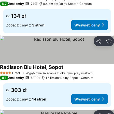
2 Kategoria
8,7
Znakomity
749
0.4 km do: Dolny Sopot - Centrum
134 zł
Od
Zobacz ceny z
3 stron
Wyświetl ceny
Udostępni
Do
Radisson Blu Hotel, Sopot
Hotel
Wyjątkowe śniadanie z lokalnymi przysmakami
4 Kategoria
9,1
Znakomity
5300
1.5 km do: Dolny Sopot - Centrum
303 zł
Od
Zobacz ceny z
14 stron
Wyświetl ceny