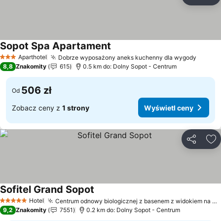
Udostępni
Do
Sopot Spa Apartament
Aparthotel
Dobrze wyposażony aneks kuchenny dla wygody
3 Kategoria
8,8
Znakomity
615
0.5 km do: Dolny Sopot - Centrum
506 zł
Od
Zobacz ceny z
1 strony
Wyświetl ceny
Udostępni
Do
Sofitel Grand Sopot
Hotel
Centrum odnowy biologicznej z basenem z widokiem na morze
5 Kategoria
9,2
Znakomity
7551
0.2 km do: Dolny Sopot - Centrum