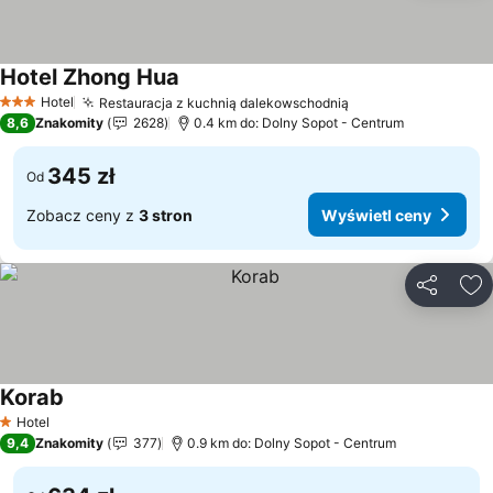
Hotel Zhong Hua
Hotel
Restauracja z kuchnią dalekowschodnią
3 Kategoria
8,6
Znakomity
2628
0.4 km do: Dolny Sopot - Centrum
345 zł
Od
Zobacz ceny z
3 stron
Wyświetl ceny
Udostępni
Do
Korab
Hotel
1 Kategoria
9,4
Znakomity
377
0.9 km do: Dolny Sopot - Centrum