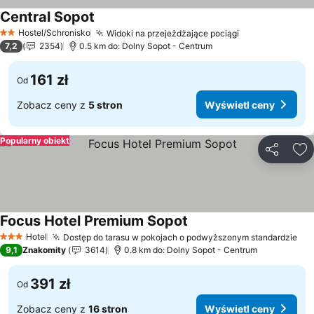
Central Sopot
Hostel/Schronisko
Widoki na przejeżdżające pociągi
2 Kategoria
7,2
2354
0.5 km do: Dolny Sopot - Centrum
161 zł
Od
Zobacz ceny z
5 stron
Wyświetl ceny
Popularny obiekt
Udostępni
Do
Focus Hotel Premium Sopot
Hotel
Dostęp do tarasu w pokojach o podwyższonym standardzie
3 Kategoria
9,1
Znakomity
3614
0.8 km do: Dolny Sopot - Centrum
391 zł
Od
Zobacz ceny z
16 stron
Wyświetl ceny