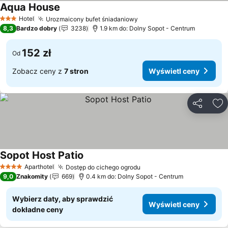
Aqua House
Hotel
Urozmaicony bufet śniadaniowy
3 Kategoria
8,3
Bardzo dobry
3238
1.9 km do: Dolny Sopot - Centrum
152 zł
Od
Zobacz ceny z
7 stron
Wyświetl ceny
Udostępni
Do
Sopot Host Patio
Aparthotel
Dostęp do cichego ogrodu
4 Kategoria
9,0
Znakomity
669
0.4 km do: Dolny Sopot - Centrum
Wybierz daty, aby sprawdzić
Wyświetl ceny
dokładne ceny