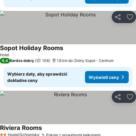
Udostępni
Do
Sopot Holiday Rooms
Hotel
8,4
Bardzo dobry
106
1.8 km do: Dolny Sopot - Centrum
Wybierz daty, aby sprawdzić
Wyświetl ceny
dokładne ceny
Udostępni
Do
Riviera Rooms
Hostel/Schronisko
Pokoje z prywatnymi balkonami