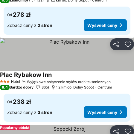
9,5
Znakomity
132
1.2 km do: Dolny Sopot - Centrum
278 zł
Od
Zobacz ceny z
2 stron
Wyświetl ceny
Udostępni
Do
Plac Rybakow Inn
Hotel
Wyjątkowe połączenie stylów architektonicznych
3 Kategoria
8,4
Bardzo dobry
865
1.2 km do: Dolny Sopot - Centrum
238 zł
Od
Zobacz ceny z
3 stron
Wyświetl ceny
Popularny obiekt