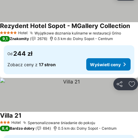
Rezydent Hotel Sopot - MGallery Collection
Hotel
Wyjątkowe doznania kulinarne w restauracji Grino
5 Kategoria
9,1
Znakomity
2676
0.5 km do: Dolny Sopot - Centrum
244 zł
Od
Zobacz ceny z
17 stron
Wyświetl ceny
Udostępni
Do
Villa 21
Hotel
Spersonalizowane śniadanie do pokoju
3 Kategoria
8,4
Bardzo dobry
694
0.5 km do: Dolny Sopot - Centrum