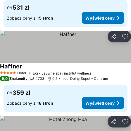
531 zł
Od
Zobacz ceny z
15 stron
Wyświetl ceny
Udostępni
Do
Haffner
Hotel
Ekskluzywne spa i instytut wellness
5 Kategoria
9,0
Znakomity
4703
0.7 km do: Dolny Sopot - Centrum
359 zł
Od
Zobacz ceny z
18 stron
Wyświetl ceny
Udostępni
Do