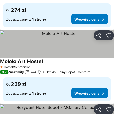
274 zł
Od
Zobacz ceny z
1 strony
Wyświetl ceny
Udostępni
Do
Mololo Art Hostel
Hostel/Schronisko
1 Kategoria
9,7
Znakomity
44
0.6 km do: Dolny Sopot - Centrum
239 zł
Od
Zobacz ceny z
1 strony
Wyświetl ceny
Udostępni
Do