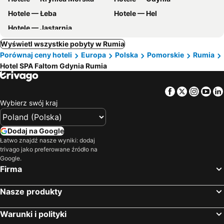
Hotele — Łeba
Hotele — Hel
Hotele — Jastarnia
Wyświetl wszystkie pobyty w Rumia
Porównaj ceny hoteli
Europa
Polska
Pomorskie
Rumia
Hotel SPA Faltom Gdynia Rumia
Facebook
Twitter
Insta
Yo
Wybierz swój kraj
Dodaj na Google
Łatwo znajdź nasze wyniki: dodaj
trivago jako preferowane źródło na
Google.
Firma
Nasze produkty
Warunki i polityki