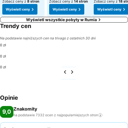
Zobacz ceny z
8 stron
Zobacz ceny z
14 stron
Zobacz ceny z
18 st
Wyświetl ceny
Wyświetl ceny
Wyświetl ceny
Wyświetl wszystkie pobyty w Rumia
Trendy cen
Na podstawie najniższych cen na trivago z ostatnich 30 dni
0 zł
0 zł
0 zł
Opinie
Znakomity
9,0
na podstawie 7332 ocen z najpopularniejszych
stron