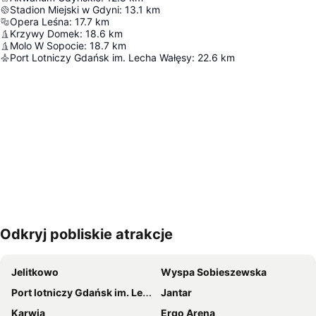
Stadion Miejski w Gdyni
:
13.1
km
Opera Leśna
:
17.7
km
Krzywy Domek
:
18.6
km
Molo W Sopocie
:
18.7
km
Port Lotniczy Gdańsk im. Lecha Wałęsy
:
22.6
km
Odkryj pobliskie atrakcje
Powiększ mapę
Jelitkowo
Wyspa Sobieszewska
Port lotniczy Gdańsk im. Lecha Wałęsy
Jantar
Karwia
Ergo Arena