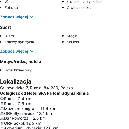
Wanna
Łazienka z prysznicem
Żelazko
Otwierane okna
Zobacz więcej
Sport
Bilard
Kręgle
Zdrowy tryb życia
Squash
Zobacz więcej
Motyw/rodzaj hotelu
Hotel biznesowy
Lokalizacja
Grunwaldzka 7, Rumia, 84-230, Polska
Odległość od Hotel SPA Faltom Gdynia Rumia
Rumia
:
0.4
km
Rumia
:
0.5
km
Muzeum Emigracji
:
11.6
km
ORP Błyskawica
:
12.4
km
Dar Pomorza
:
12.5
km
ORP Sokół
:
12.5
km
Akwarium Gdyńskie
:
12.8
km