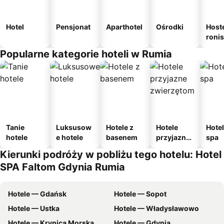
Hotel
Pensjonat
Aparthotel
Ośrodki
Host
roni
Popularne kategorie hoteli w Rumia
Tanie
Luksusow
Hotele z
Hotele
Hotel
hotele
e hotele
basenem
przyjazne
spa
zwierzęto
Kierunki podróży w pobliżu tego hotelu: Hotel
m
SPA Faltom Gdynia Rumia
Hotele — Gdańsk
Hotele — Sopot
Hotele — Ustka
Hotele — Władysławowo
Hotele — Krynica Morska
Hotele — Gdynia