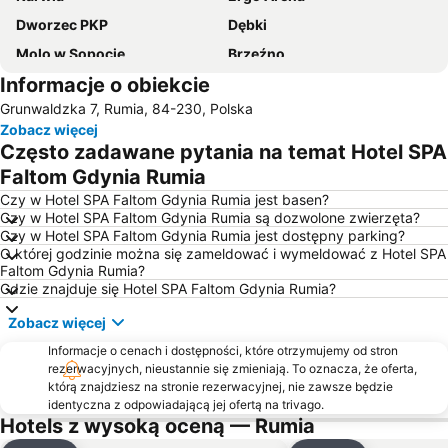
Dworzec PKP
Dębki
Molo w Sopocie
Brzeźno
Informacje o obiekcie
Oliwa
Plaża Jelitkowo
Grunwaldzka 7, Rumia, 84-230, Polska
Molo Gdańsk Brzeźno
Plaża Chałupy
Zobacz więcej
Plaża Orłowo
PGE Arena
Często zadawane pytania na temat Hotel SPA
Plaża nad pełnym morzem
Jurata córka Króla Mórz
Faltom Gdynia Rumia
Plaża Stogi
Plaża Chłapowo
Czy w Hotel SPA Faltom Gdynia Rumia jest basen?
Czy w Hotel SPA Faltom Gdynia Rumia są dozwolone zwierzęta?
Plaża Jurata
Plaża Sobieszewo
Czy w Hotel SPA Faltom Gdynia Rumia jest dostępny parking?
O której godzinie można się zameldować i wymeldować z Hotel SPA
Plaża Władysławowo
Dworzec PKP
Faltom Gdynia Rumia?
Jastarnia plaża nad otwartym morzem
Plaża Mechelinki
Gdzie znajduje się Hotel SPA Faltom Gdynia Rumia?
Przymorze
Przeprawa promowa Świbno - Mikoszewo
Zobacz więcej
Dolny Sopot - Centrum
Cetniewo
Informacje o cenach i dostępności, które otrzymujemy od stron
rezerwacyjnych, nieustannie się zmieniają. To oznacza, że oferta,
Open'er Festival
Plaża Kuźnica
którą znajdziesz na stronie rezerwacyjnej, nie zawsze będzie
Stocznia Gdańsk
Opera Leśna
identyczna z odpowiadającą jej ofertą na trivago.
Hotels z wysoką oceną — Rumia
Śródmieście
Plaża Białogóra