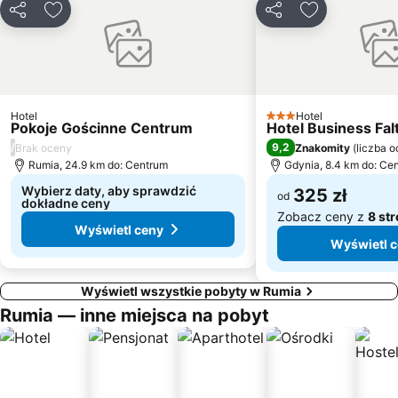
Wrzeszcz Górny
Skwer Kościuszki
Udostępnij
Dodaj do ulubionych
Udostępnij
Dodaj do ulu
Sopot Południe
Plaża Ostrowo
Długi Targ
Wyspa Spichrzów
Babie Doły
Kamienny Potok
Port Gdynia
Aleja Gwiazd Sportu
Hotel
Hotel
3 Kategoria
Pokoje Gościnne Centrum
Hotel Business Fa
Śródmieście
Koszałkowo - Wieżyca
/
9,2
Brak oceny
Znakomity
(
liczba 
Kościół Matki Bożej Królowej Korony Polskiej
Letnica
Rumia, 24.9 km do: Centrum
Gdynia, 8.4 km do: Ce
Wybierz daty, aby sprawdzić
325 zł
od
dokładne ceny
Zobacz ceny z
8 st
Wyświetl ceny
Wyświetl 
Wyświetl wszystkie pobyty w Rumia
Rumia — inne miejsca na pobyt