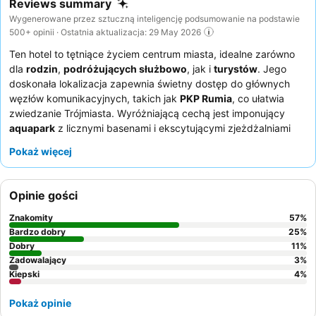
Reviews summary
Wygenerowane przez sztuczną inteligencję podsumowanie na podstawie
500+ opinii · Ostatnia aktualizacja: 29 May 2026
Ten hotel to tętniące życiem centrum miasta, idealne zarówno
dla
rodzin
,
podróżujących służbowo
, jak i
turystów
. Jego
doskonała lokalizacja zapewnia świetny dostęp do głównych
węzłów komunikacyjnych, takich jak
PKP Rumia
, co ułatwia
zwiedzanie Trójmiasta. Wyróżniającą cechą jest imponujący
aquapark
z licznymi basenami i ekscytującymi zjeżdżalniami
dla wszystkich grup wiekowych. Goście niezmiennie chwalą
Pokaż więcej
przyjazny i profesjonalny personel
oraz pyszne, urozmaicone
śniadanie w formie bufetu
. Aby zapewnić sobie spokojniejszy
pobyt, warto poprosić o pokój z widokiem na stronę przeciwną
Opinie gości
do głównej drogi i torów kolejowych.
Znakomity
57
%
Bardzo dobry
25
%
Dobry
11
%
Zadowalający
3
%
Kiepski
4
%
Pokaż opinie