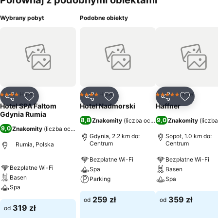
Porównaj z podobnymi obiektami
Wybrany pobyt
Podobne obiekty
Hotel
Hotel
Hotel
4 Kategoria
4 Kategoria
5 Kategoria
Udostępnij
Dodaj do ulubionych
Udostępnij
Dodaj do ulubionych
Udostępnij
Dodaj do
Hotel SPA Faltom
Hotel Nadmorski
Haffner
Gdynia Rumia
8,8
9,0
Znakomity
(
liczba ocen: 5464
Znakomity
)
(
liczb
9,0
Znakomity
(
liczba ocen: 7332
)
Gdynia, 2.2 km do:
Sopot, 1.0 km do:
Centrum
Centrum
Rumia, Polska
Bezpłatne Wi-Fi
Bezpłatne Wi-Fi
Bezpłatne Wi-Fi
Spa
Basen
Basen
Parking
Spa
Spa
259 zł
359 zł
od
od
319 zł
od