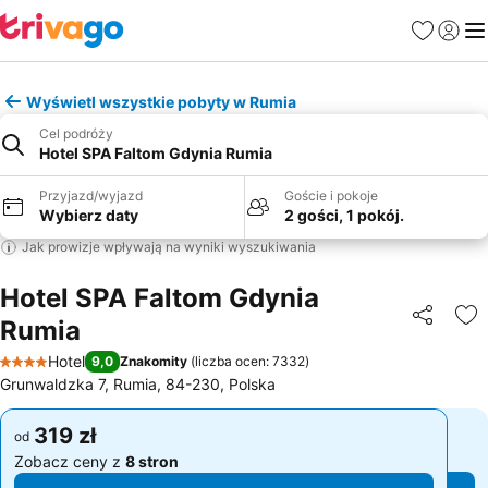
Ulubione
Zaloguj
Me
Wyświetl wszystkie pobyty w Rumia
Cel podróży
Hotel SPA Faltom Gdynia Rumia
Przyjazd/wyjazd
Goście i pokoje
Wybierz daty
2 gości, 1 pokój.
Jak prowizje wpływają na wyniki wyszukiwania
Hotel SPA Faltom Gdynia
Rumia
Udostępni
Do
Hotel
9,0
Znakomity
(
liczba ocen: 7332
)
4 Kategoria
Grunwaldzka 7, Rumia, 84-230, Polska
319 zł
319 zł
od
od
Zobacz ceny z
8 stron
Zobacz ceny z
8 stron