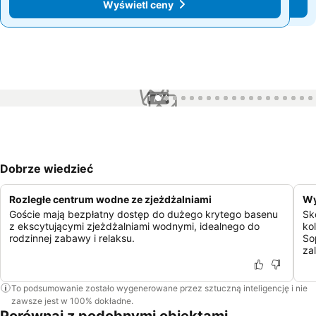
Wyświetl ceny
Wyświetl ceny
1 / 74
Dobrze wiedzieć
Rozległe centrum wodne ze zjeżdżalniami
Wy
Goście mają bezpłatny dostęp do dużego krytego basenu
Sk
z ekscytującymi zjeżdżalniami wodnymi, idealnego do
ko
rodzinnej zabawy i relaksu.
So
za
To podsumowanie zostało wygenerowane przez sztuczną inteligencję i nie
zawsze jest w 100% dokładne.