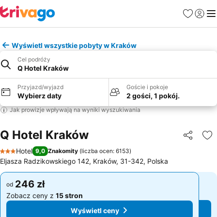
Ulubione
Zaloguj
Me
Wyświetl wszystkie pobyty w Kraków
Cel podróży
Q Hotel Kraków
Przyjazd/wyjazd
Goście i pokoje
Wybierz daty
2 gości, 1 pokój.
Jak prowizje wpływają na wyniki wyszukiwania
Q Hotel Kraków
Udostępni
Do
Hotel
9,0
Znakomity
(
liczba ocen: 6153
)
3 Kategoria
Eljasza Radzikowskiego 142, Kraków, 31-342, Polska
246 zł
246 zł
od
od
Zobacz ceny z
15 stron
Zobacz ceny z
15 stron
Wyświetl ceny
Wyświetl ceny