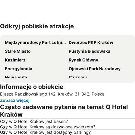
Odkryj pobliskie atrakcje
Powiększ mapę
Międzynarodowy Port Lotniczy im Jana Pawła II
Dworzec PKP Kraków
Stare Miasto
Pustynia Błędowska
Kazimierz
Rynek Główny
Energylandia
Ojcowski Park Narodowy
Nowa Huta
Czyżyny
Informacje o obiekcie
Zalew Sosina
Łagiewniki-Borek Fałęcki
Eljasza Radzikowskiego 142, Kraków, 31-342, Polska
Bieżanów-Prokocim
Podgórze
Zobacz więcej
Grzegórzki
Kopalnia Soli Wieliczka
Często zadawane pytania na temat Q Hotel
Stadion Miejski im. Henryka Reymana
Bazylika Mariacka
Kraków
Dębniki
Kąpielisko Balaton
Czy w Q Hotel Kraków jest basen?
Czy w Q Hotel Kraków są dozwolone zwierzęta?
Bronowice
Muzeum Lotnictwa Polskiego
Czy w Q Hotel Kraków jest dostępny parking?