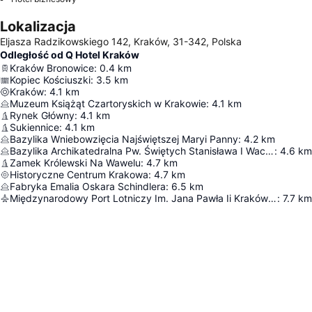
Lokalizacja
Eljasza Radzikowskiego 142, Kraków, 31-342, Polska
Odległość od Q Hotel Kraków
Kraków Bronowice
:
0.4
km
Kopiec Kościuszki
:
3.5
km
Kraków
:
4.1
km
Muzeum Książąt Czartoryskich w Krakowie
:
4.1
km
Rynek Główny
:
4.1
km
Sukiennice
:
4.1
km
Bazylika Wniebowzięcia Najświętszej Maryi Panny
:
4.2
km
Bazylika Archikatedralna Pw. Świętych Stanisława I Wacława
:
4.6
km
Zamek Królewski Na Wawelu
:
4.7
km
Historyczne Centrum Krakowa
:
4.7
km
Fabryka Emalia Oskara Schindlera
:
6.5
km
Międzynarodowy Port Lotniczy Im. Jana Pawła Ii Kraków-Balice
:
7.7
km