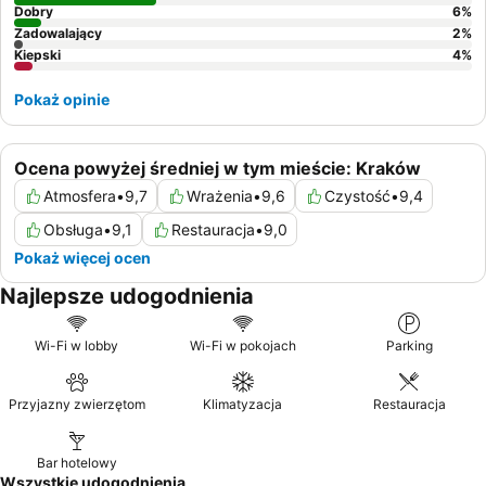
stronę przeciwną do głównej drogi.
Dobry
6
%
Zadowalający
2
%
Kiepski
4
%
Pokaż opinie
Ocena powyżej średniej w tym mieście: Kraków
Atmosfera
•
9,7
Wrażenia
•
9,6
Czystość
•
9,4
Obsługa
•
9,1
Restauracja
•
9,0
Pokaż więcej ocen
Najlepsze udogodnienia
Wi-Fi w lobby
Wi-Fi w pokojach
Parking
Przyjazny zwierzętom
Klimatyzacja
Restauracja
Bar hotelowy
Wszystkie udogodnienia