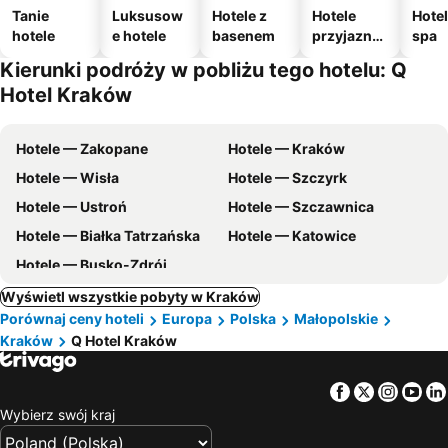
Tanie
Luksusow
Hotele z
Hotele
Hotel
hotele
e hotele
basenem
przyjazne
spa
zwierzęto
Kierunki podróży w pobliżu tego hotelu: Q
m
Hotel Kraków
Hotele — Zakopane
Hotele — Kraków
Hotele — Wisła
Hotele — Szczyrk
Hotele — Ustroń
Hotele — Szczawnica
Hotele — Białka Tatrzańska
Hotele — Katowice
Hotele — Busko-Zdrój
Wyświetl wszystkie pobyty w Kraków
Porównaj ceny hoteli
Europa
Polska
Małopolskie
Kraków
Q Hotel Kraków
Facebook
Twitter
Insta
Yo
Wybierz swój kraj