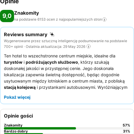
Opinie
Znakomity
9,0
na podstawie 6153 ocen z najpopularniejszych
stron
Reviews summary
Wygenerowane przez sztuczną inteligencję podsumowanie na podstawie
700+ opinii · Ostatnia aktualizacja: 29 May 2026
Ten hotel to wszechstronne centrum miejskie, idealne dla
turystów
i
podróżujących służbowo
, którzy szukają
doskonałej jakości w przystępnej cenie. Jego doskonała
lokalizacja zapewnia świetną dostępność, będąc dogodnie
usytuowanym między lotniskiem a centrum miasta, z pobliską
stacją kolejową
i przystankami autobusowymi. Wyróżniającym
się udogodnieniem jest niezmiennie chwalone
śniadanie w
Pokaż więcej
formie bufetu
, oferujące szeroki wybór dań ciepłych i zimnych,
w tym lokalne specjały i
maszynę do świeżo wyciskanego
soku
. Goście konsekwentnie chwalą
personel hotelu
za
Opinie gości
wyjątkową życzliwość i pomocność oraz różnorodne opcje
śniadaniowe. Aby zapewnić sobie spokojniejszy pobyt, goście
Znakomity
57
%
powinni rozważyć prośbę o pokój z oknami wychodzącymi na
Bardzo dobry
31
%