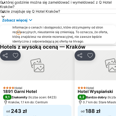
O której godzinie można się zameldować i wymeldować z Q Hotel
Krowodrza
ul. Karmelicka
Kraków?
Galeria Krakowska
Prądnik Biały
Gdzie znajduje się Q Hotel Kraków?
Wawel
CH M1 Kraków
Zobacz więcej
Pieskowa Skała - Zamek
Zamek Ogrodzieniec
Informacje o cenach i dostępności, które otrzymujemy od stron
rezerwacyjnych, nieustannie się zmieniają. To oznacza, że oferta,
Sanktuarium Bożego Miłosierdzia
Wawel Royal Castle
którą znajdziesz na stronie rezerwacyjnej, nie zawsze będzie
Ogród Doświadczeń im Stanisława Lema
Historic Centre of Krakow
identyczna z odpowiadającą jej ofertą na trivago.
Hotels z wysoką oceną — Kraków
ul.Sienna
Sukiennice
Park Lotników Polskich
ICE - International Conferencing and Entertainment
Udostępnij
Dodaj do ulubionych
Udostępnij
Dodaj do ulu
Podgórze Duchackie
Bulwary Wiślane
Park Wodny
Skałki Twardowskiego - Zakrzówek
Stary Kleparz
Skomielna Czarna
Prądnik Czerwony
Bonarka City Center
Hotel
Hotel
4 Kategoria
3 Kategoria
1891 Garni Hotel
Hotel Wyspiański
Plaża Kryspinów
Zwierzyniec
9,1
8,2
Znakomity
(
liczba ocen: 6423
)
Bardzo dobry
(
licz
Ulica Szpitalna
Ulica Floriańska
Kraków, 1.1 km do: Centrum
0.7 km do: Stare Miast
243 zł
188 zł
od
od