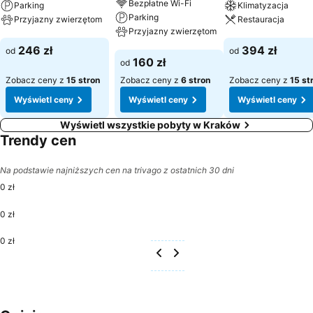
Bezpłatne Wi-Fi
Parking
Klimatyzacja
Parking
Przyjazny zwierzętom
Restauracja
Przyjazny zwierzętom
Wyświetl ceny
Wyświetl ceny
246 zł
394 zł
od
od
Wyświetl ceny
160 zł
od
Zobacz ceny z
15 stron
Zobacz ceny z
6 stron
Zobacz ceny z
15 st
Wyświetl ceny
Wyświetl ceny
Wyświetl ceny
Wyświetl wszystkie pobyty w Kraków
Trendy cen
Na podstawie najniższych cen na trivago z ostatnich 30 dni
0 zł
0 zł
0 zł