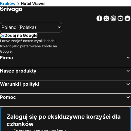
Kraków
Hotel Wawel
Facebook
Twitter
Insta
Yo
Dodaj na Google
Łatwo znajdź nasze wyniki: dodaj
trivago jako preferowane źródło na
Google.
Firma
Nasze produkty
Warunki i polityki
Pomoc
Zaloguj się po ekskluzywne korzyści dla
członków
Spersonalizowane wrażenia