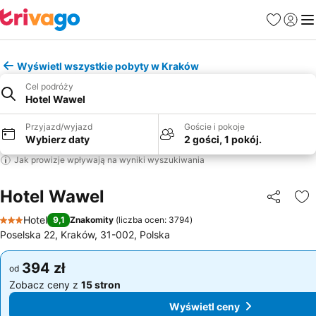
Ulubione
Zaloguj
Me
Wyświetl wszystkie pobyty w Kraków
Cel podróży
Hotel Wawel
Przyjazd/wyjazd
Goście i pokoje
Wybierz daty
2 gości, 1 pokój.
Jak prowizje wpływają na wyniki wyszukiwania
Hotel Wawel
Udostępni
Do
Hotel
9,1
Znakomity
(
liczba ocen: 3794
)
3 Kategoria
Poselska 22, Kraków, 31-002, Polska
394 zł
394 zł
od
od
Zobacz ceny z
15 stron
Zobacz ceny z
15 stron
Wyświetl ceny
Wyświetl ceny