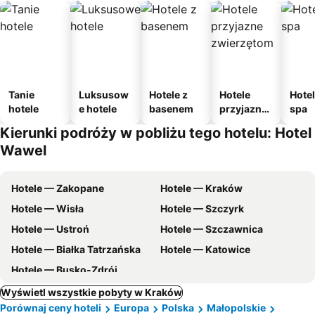
Tanie
Luksusow
Hotele z
Hotele
Hotel
hotele
e hotele
basenem
przyjazne
spa
zwierzęto
Kierunki podróży w pobliżu tego hotelu: Hotel
m
Wawel
Hotele — Zakopane
Hotele — Kraków
Hotele — Wisła
Hotele — Szczyrk
Hotele — Ustroń
Hotele — Szczawnica
Hotele — Białka Tatrzańska
Hotele — Katowice
Hotele — Busko-Zdrój
Wyświetl wszystkie pobyty w Kraków
Porównaj ceny hoteli
Europa
Polska
Małopolskie