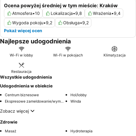
Ocena powyżej średniej w tym mieście: Kraków
Atmosfera
•
10
Lokalizacja
•
9,8
Wrażenia
•
9,4
Wygoda pokoju
•
9,2
Obsługa
•
9,2
Pokaż więcej ocen
Najlepsze udogodnienia
Wi-Fi w lobby
Wi-Fi w pokojach
Klimatyzacja
Restauracja
Wszystkie udogodnienia
Udogodnienia w obiekcie
Centrum biznesowe
Hol/lobby
Ekspresowe zameldowanie/wymeldowanie
Winda
Zobacz więcej
Zdrowie
Masaż
Hydroterapia