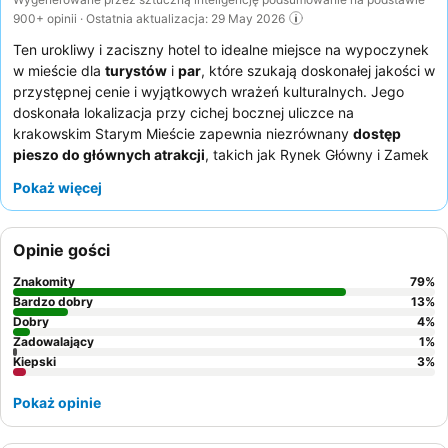
900+ opinii · Ostatnia aktualizacja: 29 May 2026
Ten urokliwy i zaciszny hotel to idealne miejsce na wypoczynek
w mieście dla
turystów
i
par
, które szukają doskonałej jakości w
przystępnej cenie i wyjątkowych wrażeń kulturalnych. Jego
doskonała lokalizacja przy cichej bocznej uliczce na
krakowskim Starym Mieście zapewnia niezrównany
dostęp
pieszo do głównych atrakcji
, takich jak Rynek Główny i Zamek
Wawelski. Wyjątkowa
oranżeria
hotelu oferuje spokojną
Pokaż więcej
przestrzeń do relaksu z bezpłatnymi gorącymi napojami
dostępnymi 24 godziny na dobę, 7 dni w tygodniu. Goście
niezmiennie chwalą wyjątkowy personel za jego życzliwą i
Opinie gości
sprawną obsługę, a także jakość i różnorodność śniadań, które
obejmują zarówno opcje kontynentalne, jak i ciepłe. Aby
Znakomity
79
%
doświadczyć prawdziwie autentycznych wrażeń, warto zjeść
Bardzo dobry
13
%
posiłek w hotelowej
Dobry
restauracji Black Duck
, która serwuje
4
%
Zadowalający
1
%
wysoko ocenianą kuchnię polską.
Kiepski
3
%
Pokaż opinie