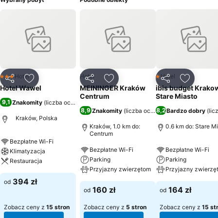
Hotel
Hotel
Hotel
3 Kategoria
1 Kategoria
Udostępnij
Dodaj do ulubionych
Udostępnij
Dodaj do ulubionych
Udostępnij
Dodaj do
Hotel Wawel
MEININGER Kraków
ibis budget Krako
Centrum
Stare Miasto
9,1
Znakomity
(
liczba ocen: 3794
)
8,9
8,2
Znakomity
(
liczba ocen: 8452
Bardzo dobry
)
(
lic
Kraków, Polska
Kraków, 1.0 km do:
0.6 km do: Stare M
Centrum
Bezpłatne Wi-Fi
Bezpłatne Wi-Fi
Bezpłatne Wi-Fi
Klimatyzacja
Parking
Parking
Restauracja
Przyjazny zwierzętom
Przyjazny zwierzę
394 zł
od
160 zł
164 zł
od
od
Zobacz ceny z
15 stron
Zobacz ceny z
5 stron
Zobacz ceny z
15 st