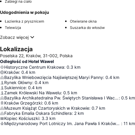
Zabiegi na ciało
Udogodnienia w pokoju
Łazienka z prysznicem
Otwierane okna
Telewizja
Suszarka do włosów
Zobacz więcej
Lokalizacja
Poselska 22, Kraków, 31-002, Polska
Odległość od Hotel Wawel
Historyczne Centrum Krakowa
:
0.3
km
Kraków
:
0.4
km
Bazylika Wniebowzięcia Najświętszej Maryi Panny
:
0.4
km
Rynek Główny
:
0.4
km
Sukiennice
:
0.4
km
Zamek Królewski Na Wawelu
:
0.5
km
Bazylika Archikatedralna Pw. Świętych Stanisława I Wacława
:
0.5
km
Kraków Grzegórzki
:
0.6
km
Muzeum Książąt Czartoryskich w Krakowie
:
0.7
km
Fabryka Emalia Oskara Schindlera
:
2
km
Kopiec Kościuszki
:
3.3
km
Międzynarodowy Port Lotniczy Im. Jana Pawła Ii Kraków-Balice
:
11
km