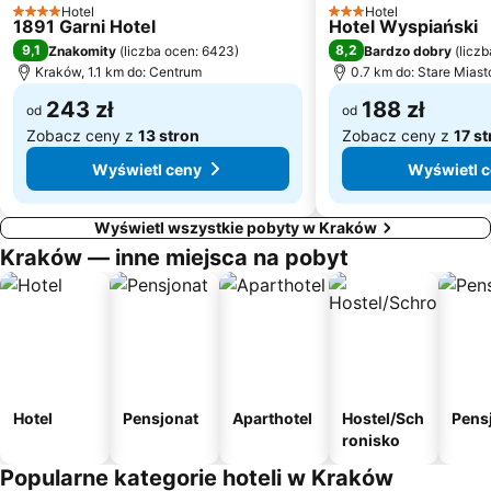
Bonarka City Center
Plaża Kryspinów
Hotel
Hotel
4 Kategoria
3 Kategoria
1891 Garni Hotel
Hotel Wyspiański
Ulica Szpitalna
Zwierzyniec
9,1
8,2
Znakomity
(
liczba ocen: 6423
)
Bardzo dobry
(
licz
Ulica Floriańska
Plac Wszystkich Świętych
Kraków, 1.1 km do: Centrum
0.7 km do: Stare Miast
243 zł
188 zł
od
od
Zobacz ceny z
13 stron
Zobacz ceny z
17 s
Wyświetl ceny
Wyświetl 
Wyświetl wszystkie pobyty w Kraków
Kraków — inne miejsca na pobyt
Hotel
Pensjonat
Aparthotel
Hostel/Sch
Pens
ronisko
Popularne kategorie hoteli w Kraków