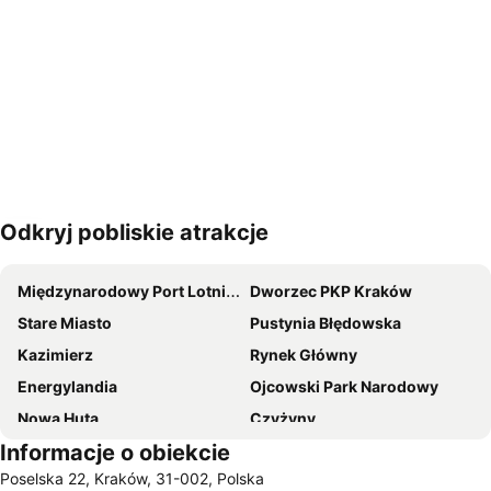
Odkryj pobliskie atrakcje
Powiększ mapę
Międzynarodowy Port Lotniczy im Jana Pawła II
Dworzec PKP Kraków
Stare Miasto
Pustynia Błędowska
Kazimierz
Rynek Główny
Energylandia
Ojcowski Park Narodowy
Nowa Huta
Czyżyny
Informacje o obiekcie
Zalew Sosina
Łagiewniki-Borek Fałęcki
Poselska 22, Kraków, 31-002, Polska
Bieżanów-Prokocim
Podgórze