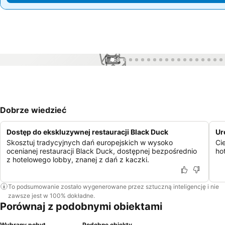
1 / 59
Dobrze wiedzieć
Dostęp do ekskluzywnej restauracji Black Duck
Ur
Skosztuj tradycyjnych dań europejskich w wysoko
Ci
ocenianej restauracji Black Duck, dostępnej bezpośrednio
ho
z hotelowego lobby, znanej z dań z kaczki.
To podsumowanie zostało wygenerowane przez sztuczną inteligencję i nie
zawsze jest w 100% dokładne.
Porównaj z podobnymi obiektami
Wybrany pobyt
Podobne obiekty