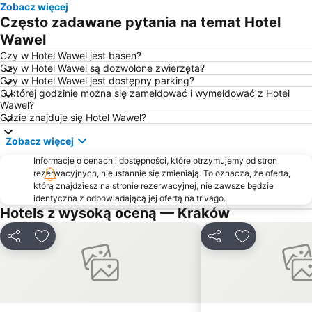
Zobacz więcej
Grzegórzki
Kopalnia Soli Wieliczka
Często zadawane pytania na temat Hotel
Stadion Miejski im. Henryka Reymana
Bazylika Mariacka
Wawel
Dębniki
Kąpielisko Balaton
Czy w Hotel Wawel jest basen?
Czy w Hotel Wawel są dozwolone zwierzęta?
Bronowice
Muzeum Lotnictwa Polskiego
Czy w Hotel Wawel jest dostępny parking?
O której godzinie można się zameldować i wymeldować z Hotel
Krowodrza
Galeria Krakowska
Wawel?
ul. Karmelicka
Prądnik Biały
Gdzie znajduje się Hotel Wawel?
Wawel
CH M1 Kraków
Zobacz więcej
Pieskowa Skała - Zamek
Sanktuarium Bożego Miłosierdzia
Informacje o cenach i dostępności, które otrzymujemy od stron
rezerwacyjnych, nieustannie się zmieniają. To oznacza, że oferta,
Wawel Royal Castle
Ogród Doświadczeń im Stanisława Lema
którą znajdziesz na stronie rezerwacyjnej, nie zawsze będzie
ul.Sienna
Historic Centre of Krakow
identyczna z odpowiadającą jej ofertą na trivago.
Hotels z wysoką oceną — Kraków
Sukiennice
Park Lotników Polskich
ICE - International Conferencing and Entertainment
Podgórze Duchackie
Udostępnij
Dodaj do ulubionych
Udostępnij
Dodaj do ulu
Bulwary Wiślane
Park Wodny
Skałki Twardowskiego - Zakrzówek
Stary Kleparz
Skomielna Czarna
Prądnik Czerwony