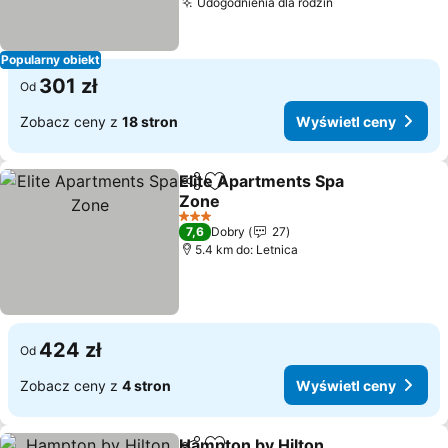
Udogodnienia dla rodzin
Wyświetl ceny
Popularny obiekt
301 zł
Od
Zobacz ceny z
18 stron
Wyświetl ceny
Elite Apartments Spa
Udostępnij
Dodaj do ulubionych
Zone
Wyświetl ceny
3 Kategoria
7,6
Dobry
27
5.4 km do: Letnica
424 zł
Od
Zobacz ceny z
4 stron
Wyświetl ceny
Hampton by Hilton