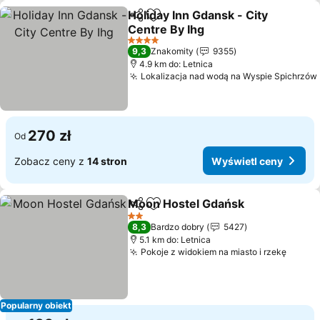
Holiday Inn Gdansk - City
Udostępnij
Dodaj do ulubionych
Centre By Ihg
Wyświetl ceny
4 Kategoria
9,3
Znakomity
9355
4.9 km do: Letnica
Lokalizacja nad wodą na Wyspie Spichrzów
270 zł
Od
Zobacz ceny z
14 stron
Wyświetl ceny
Moon Hostel Gdańsk
Udostępnij
Dodaj do ulubionych
Wyświ
2 Kategoria
8,3
Bardzo dobry
5427
5.1 km do: Letnica
Pokoje z widokiem na miasto i rzekę
Wyświ
Popularny obiekt