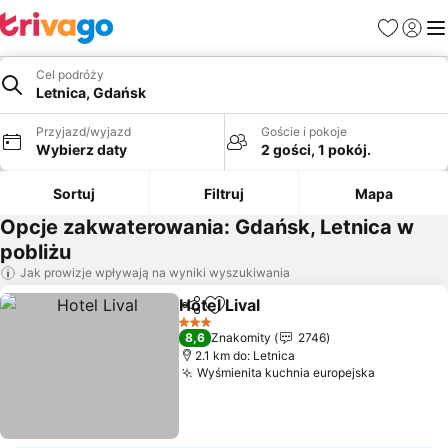
Ulubione
Zaloguj
Me
Cel podróży
Letnica, Gdańsk
Przyjazd/wyjazd
Goście i pokoje
Wybierz daty
2 gości, 1 pokój.
Sortuj
Filtruj
Mapa
Opcje zakwaterowania: Gdańsk, Letnica w
pobliżu
Jak prowizje wpływają na wyniki wyszukiwania
Hotel Lival
Udostępnij
Dodaj do ulubionych
Wyświetl ceny
3 Kategoria
8,6
Znakomity
2746
2.1 km do: Letnica
Wyśmienita kuchnia europejska
Wyświetl