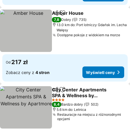
Amber House
Udostępnij
Dodaj do ulubionych
Wyświetl ce
7,8
Dobry
735
13.0 km do: Port lotniczy Gdańsk im. Lecha
Wałęsy
Dostępne pokoje z widokiem na morze
Wyśw
217 zł
Od
Zobacz ceny z
4 stron
Wyświetl ceny
City Center Apartments
Udostępnij
Dodaj do ulubionych
SPA & Wellness by
Apartmore
Wyświetl ceny
4 Kategoria
8,4
Bardzo dobry
502
5.6 km do: Letnica
Restauracje na miejscu z różnorodnymi
opcjami