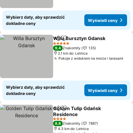
Wybierz daty, aby sprawdzić
Wyświetl ceny
dokładne ceny
Willa Bursztyn Gdansk
Udostępnij
Dodaj do ulubionych
Wyś
5 Kategoria
9,4
Znakomity
135
2.1 km do: Letnica
Pokoje z widokiem na morze i tarasami
Wyśw
Wybierz daty, aby sprawdzić
Wyświetl ceny
dokładne ceny
Golden Tulip Gdańsk
Udostępnij
Dodaj do ulubionych
Residence
Wyświetl ceny
4 Kategoria
8,8
Znakomity
7887
4.3 km do: Letnica