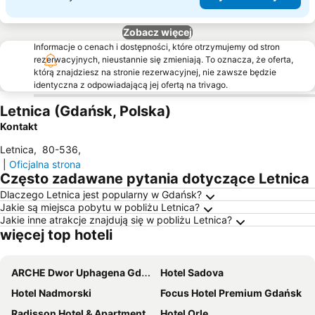
Zobacz więcej
Informacje o cenach i dostępności, które otrzymujemy od stron
rezerwacyjnych, nieustannie się zmieniają. To oznacza, że oferta,
którą znajdziesz na stronie rezerwacyjnej, nie zawsze będzie
identyczna z odpowiadającą jej ofertą na trivago.
Letnica (Gdańsk, Polska)
Kontakt
Letnica
,
80-536
,
|
Oficjalna strona
Często zadawane pytania dotyczące Letnica
Dlaczego Letnica jest popularny w Gdańsk?
Jakie są miejsca pobytu w pobliżu Letnica?
Jakie inne atrakcje znajdują się w pobliżu Letnica?
więcej top hoteli
ARCHE Dwor Uphagena Gdansk
Hotel Sadova
Hotel Nadmorski
Focus Hotel Premium Gdańsk
Radisson Hotel & Apartments Gdansk
Hotel Orle