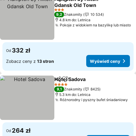
Udostępnij
Dodaj do ulubionych
Gdansk Old Town
Wyświetl ceny
3 Kategoria
9,2
Znakomity
10 534
4.8 km do: Letnica
Pokoje z widokiem na bazylikę lub miasto
Wy
332 zł
Od
Zobacz ceny z
13 stron
Wyświetl ceny
Hotel Sadova
Udostępnij
Dodaj do ulubionych
Wyświetl cen
4 Kategoria
9,1
Znakomity
8425
5.3 km do: Letnica
Różnorodny i pyszny bufet śniadaniowy
Wyś
264 zł
Od