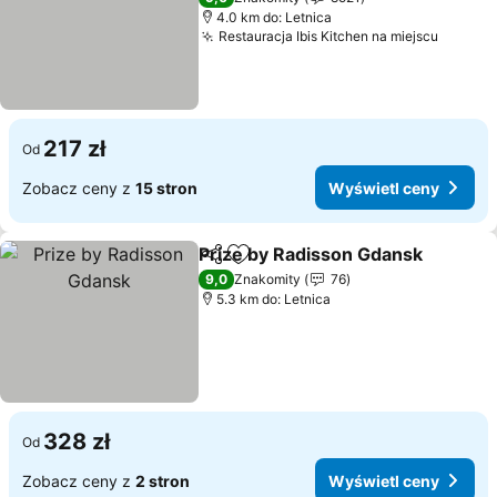
4.0 km do: Letnica
Restauracja Ibis Kitchen na miejscu
Wyświe
217 zł
Od
Zobacz ceny z
15 stron
Wyświetl ceny
Prize by Radisson Gdansk
Udostępnij
Dodaj do ulubionych
9,0
Znakomity
76
5.3 km do: Letnica
328 zł
Od
Zobacz ceny z
2 stron
Wyświetl ceny