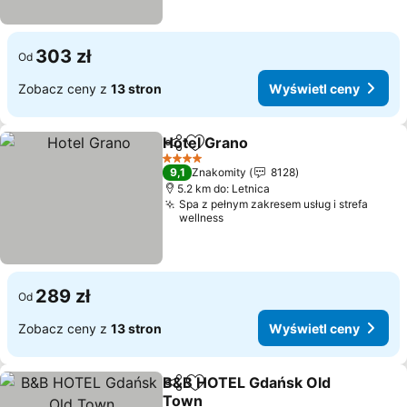
303 zł
Od
Zobacz ceny z
13 stron
Wyświetl ceny
Hotel Grano
Udostępnij
Dodaj do ulubionych
Wyświetl ceny
4 Kategoria
9,1
Znakomity
8128
5.2 km do: Letnica
Spa z pełnym zakresem usług i strefa
wellness
289 zł
Od
Zobacz ceny z
13 stron
Wyświetl ceny
B&B HOTEL Gdańsk Old
Udostępnij
Dodaj do ulubionych
Town