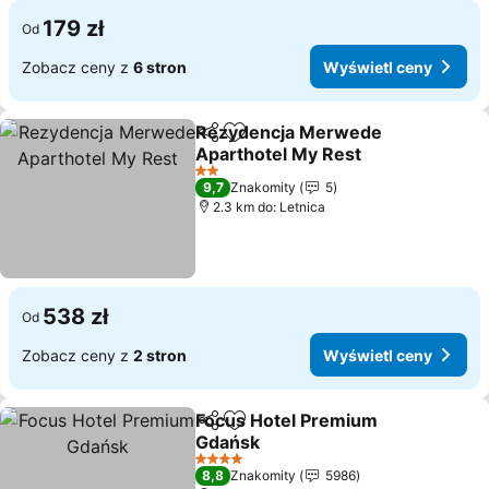
179 zł
Od
Zobacz ceny z
6 stron
Wyświetl ceny
Rezydencja Merwede
Udostępnij
Dodaj do ulubionych
Aparthotel My Rest
Wyświetl ceny
2 Kategoria
9,7
Znakomity
5
2.3 km do: Letnica
538 zł
Od
Zobacz ceny z
2 stron
Wyświetl ceny
Focus Hotel Premium
Udostępnij
Dodaj do ulubionych
Gdańsk
Wyświetl ceny
4 Kategoria
8,8
Znakomity
5986