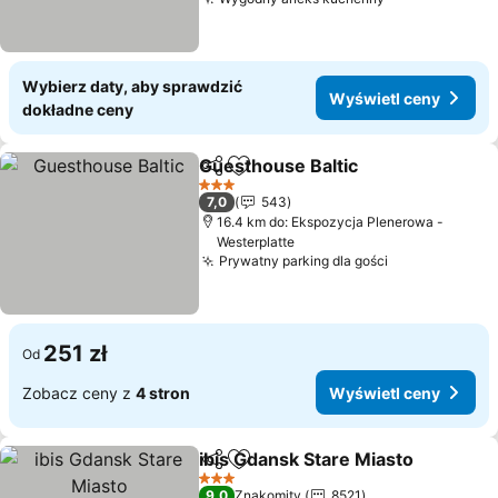
Wyświetl cen
Wybierz daty, aby sprawdzić
Wyświetl ceny
dokładne ceny
Guesthouse Baltic
Udostępnij
Dodaj do ulubionych
Wyświet
3 Kategoria
7,0
543
16.4 km do: Ekspozycja Plenerowa -
Westerplatte
Prywatny parking dla gości
Wyświetl ce
251 zł
Od
Zobacz ceny z
4 stron
Wyświetl ceny
ibis Gdansk Stare Miasto
Udostępnij
Dodaj do ulubionych
W
3 Kategoria
9,0
Znakomity
8521