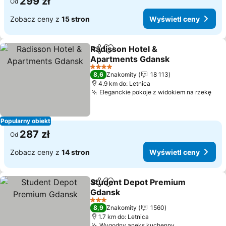
299 zł
Od
Zobacz ceny z
15 stron
Wyświetl ceny
Radisson Hotel &
Udostępnij
Dodaj do ulubionych
Apartments Gdansk
Wyświetl ceny
4 Kategoria
8,6
Znakomity
18 113
4.9 km do: Letnica
Eleganckie pokoje z widokiem na rzekę
Wyś
Popularny obiekt
287 zł
Od
Zobacz ceny z
14 stron
Wyświetl ceny
Student Depot Premium
Udostępnij
Dodaj do ulubionych
Gdansk
Wyświetl ceny
3 Kategoria
8,9
Znakomity
1560
1.7 km do: Letnica
Wygodny aneks kuchenny