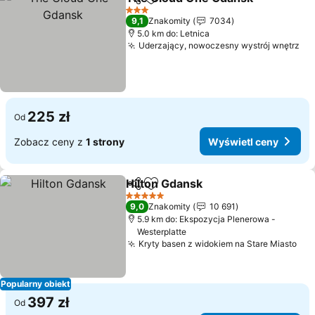
Udostępnij
Dodaj do ulubionych
Wy
3 Kategoria
9,1
Znakomity
7034
5.0 km do: Letnica
Uderzający, nowoczesny wystrój wnętrz
Wy
225 zł
Od
Zobacz ceny z
1 strony
Wyświetl ceny
Hilton Gdansk
Udostępnij
Dodaj do ulubionych
Wyświetl ce
5 Kategoria
9,0
Znakomity
10 691
5.9 km do: Ekspozycja Plenerowa -
Westerplatte
Kryty basen z widokiem na Stare Miasto
Wyś
Popularny obiekt
397 zł
Od