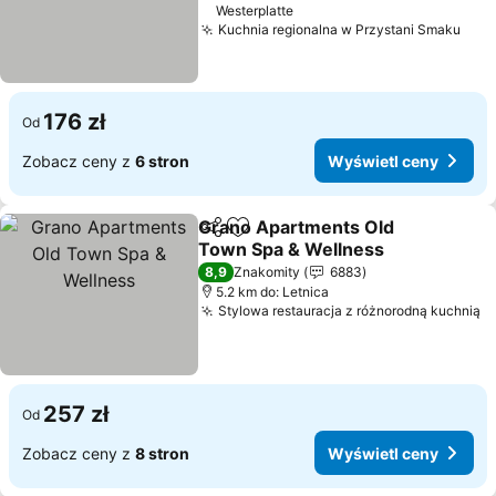
Westerplatte
Kuchnia regionalna w Przystani Smaku
Wyś
176 zł
Od
Zobacz ceny z
6 stron
Wyświetl ceny
Grano Apartments Old
Udostępnij
Dodaj do ulubionych
Town Spa & Wellness
Wyświetl ceny
8,9
Znakomity
6883
5.2 km do: Letnica
Stylowa restauracja z różnorodną kuchnią
W
257 zł
Od
Zobacz ceny z
8 stron
Wyświetl ceny