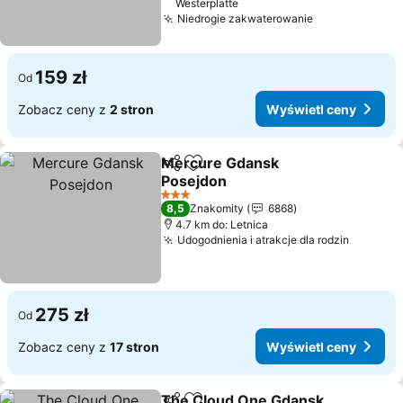
Westerplatte
Niedrogie zakwaterowanie
Wyświetl cen
159 zł
Od
Zobacz ceny z
2 stron
Wyświetl ceny
Mercure Gdansk
Udostępnij
Dodaj do ulubionych
Posejdon
Wyświetl ceny
3 Kategoria
8,5
Znakomity
6868
4.7 km do: Letnica
Udogodnienia i atrakcje dla rodzin
Wyświet
275 zł
Od
Zobacz ceny z
17 stron
Wyświetl ceny
The Cloud One Gdansk