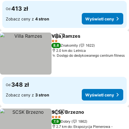
413 zł
Od
Zobacz ceny z
4 stron
Wyświetl ceny
Villa Ramzes
Udostępnij
Dodaj do ulubionych
Wyświetl cen
2 Kategoria
8,6
Znakomity
1622
2.0 km do: Letnica
Dostęp do dedykowanego centrum fitness
W
348 zł
Od
Zobacz ceny z
3 stron
Wyświetl ceny
SCSK Brzezno
Udostępnij
Dodaj do ulubionych
Wyświetl ce
3 Kategoria
7,9
Dobry
1862
2.7 km do: Ekspozycja Plenerowa -