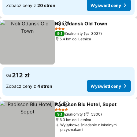
Zobacz ceny z
20 stron
Wyświetl ceny
Noli Gdansk Old Town
Udostępnij
Dodaj do ulubionych
Wyśw
3 Kategoria
9,1
Znakomity
3037
5.4 km do: Letnica
212 zł
Od
Zobacz ceny z
4 stron
Wyświetl ceny
Radisson Blu Hotel, Sopot
Udostępnij
Dodaj do ulubionych
4 Kategoria
9,1
Znakomity
5300
6.3 km do: Letnica
Wyjątkowe śniadanie z lokalnymi
przysmakami