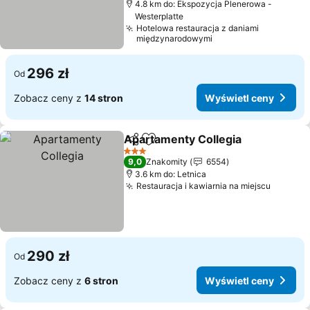
4.8 km do: Ekspozycja Plenerowa -
Westerplatte
Hotelowa restauracja z daniami
międzynarodowymi
296 zł
Od
Zobacz ceny z
14 stron
Wyświetl ceny
Apartamenty Collegia
Udostępnij
Dodaj do ulubionych
Wyśw
3 Kategoria
9,0
Znakomity
6554
3.6 km do: Letnica
Restauracja i kawiarnia na miejscu
Wyświe
290 zł
Od
Zobacz ceny z
6 stron
Wyświetl ceny