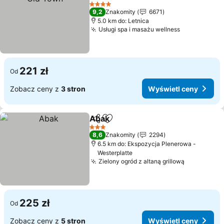
Wyświetl ceny
4 Kategoria
9,2
Znakomity
6671
5.0 km do: Letnica
Usługi spa i masażu wellness
Wyświetl c
221 zł
Od
Zobacz ceny z
3 stron
Wyświetl ceny
Abak
Udostępnij
Dodaj do ulubionych
Wyświetl ceny
3 Kategoria
8,6
Znakomity
2294
6.5 km do: Ekspozycja Plenerowa -
Westerplatte
Zielony ogród z altaną grillową
Wyświetl 
225 zł
Od
Zobacz ceny z
5 stron
Wyświetl ceny