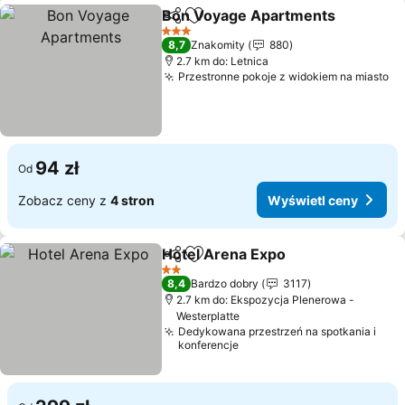
Bon Voyage Apartments
Udostępnij
Dodaj do ulubionych
W
3 Kategoria
8,7
Znakomity
880
2.7 km do: Letnica
Przestronne pokoje z widokiem na miasto
Wy
94 zł
Od
Zobacz ceny z
4 stron
Wyświetl ceny
Hotel Arena Expo
Udostępnij
Dodaj do ulubionych
Wyświetl
2 Kategoria
8,4
Bardzo dobry
3117
2.7 km do: Ekspozycja Plenerowa -
Westerplatte
Dedykowana przestrzeń na spotkania i
konferencje