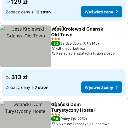
129 zł
Od
Zobacz ceny z
12 stron
Wyświetl ceny
Jess Krolewski Gdansk
Udostępnij
Dodaj do ulubionych
Old Town
Wyświetl ceny
3 Kategoria
8,1
Bardzo dobry
8140
4.6 km do: Letnica
Restauracja azjatycka fusion z patio
Wyświ
313 zł
Od
Zobacz ceny z
7 stron
Wyświetl ceny
Gdański Dom
Udostępnij
Dodaj do ulubionych
Turystyczny Hostel
Wyświetl ceny
3 Kategoria
7,6
Dobry
2252
6.6 km do: Ekspozycja Plenerowa -