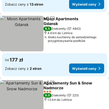
Zobacz ceny z
13 stron
Wyświetl ceny
Moon Apartments
Udostępnij
Dodaj do ulubionych
Gdansk
Wyświetl ceny
8,5
Znakomity
4842
4.9 km do: Letnica
Aneks kuchenny do samodzielnego
przygotowywania posiłków
177 zł
Od
Zobacz ceny z
2 stron
Wyświetl ceny
Apartamenty Sun & Snow
Udostępnij
Dodaj do ulubionych
Nadmorze
Wyświetl ceny
3 Kategoria
9,0
Znakomity
223
1.5 km do: Letnica