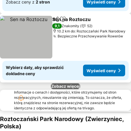
Zobacz ceny z
2 stron
Wyświetl ceny
Sen na Roztoczu
Udostępnij
Dodaj do ulubionych
9,1
Znakomity
52
10.2 km do: Roztoczański Park Narodowy
Bezpieczne Przechowywanie Rowerów
Wybierz daty, aby sprawdzić
Wyświetl ceny
dokładne ceny
Zobacz więcej
Informacje o cenach i dostępności, które otrzymujemy od stron
rezerwacyjnych, nieustannie się zmieniają. To oznacza, że oferta,
którą znajdziesz na stronie rezerwacyjnej, nie zawsze będzie
identyczna z odpowiadającą jej ofertą na trivago.
Roztoczański Park Narodowy (Zwierzyniec,
Polska)