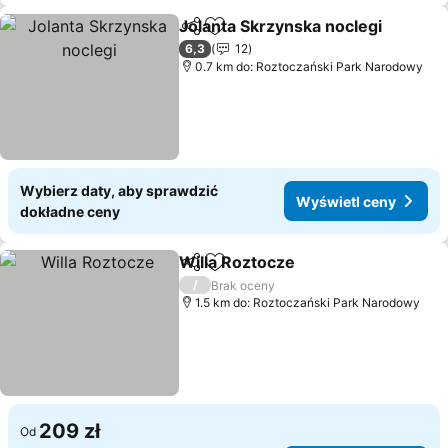
Jolanta Skrzynska noclegi
Udostępnij
Dodaj do ulubionych
6,3
12
0.7 km do: Roztoczański Park Narodowy
Wybierz daty, aby sprawdzić
Wyświetl ceny
dokładne ceny
Willa Roztocze
Udostępnij
Dodaj do ulubionych
/
Brak oceny
1.5 km do: Roztoczański Park Narodowy
209 zł
Od