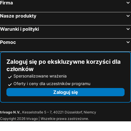
Firma
Plaża Rożnowska
Centrum Narciarskie Master Ski
Zalew Soliński
Adrenalina Park Radawa
Nasze produkty
Park Zdrojowy
Samochodowy Tor Kielce
Bieszczadzki Park Narodowy
Zemborzyce
Warunki i polityki
Zamek w Łańcucie
Góra Parkowa – Krynica-Zdrój
Pomoc
Kąpielisko na Zalewem Krasnobrodzkim
Magura Małastowska - Małastów
Bulwary Dietla
Rynek
Zaloguj się po ekskluzywne korzyści dla
Bieszczady Forest Railway
Jaskinia Raj
członków
Nowy Sącz Centrum
Smerekowiec
Spersonalizowane wrażenia
Jaworzyna
Centrum Narciarskie Azoty Słotwiny
Oferty i ceny dla uczestników programu
Jezioro Myczkowieckie Rezerwat Przyrody
Dworzec Główny
Zaloguj się
Szopowe
Jacnia - Stok Narciarski
Chełmowa Góra – Krasnobród
Planty
trivago N.V.
, Kesselstraße 5 – 7, 40221 Düsseldorf, Niemcy
Muzeum Martyrologii Zamojszczyzny Rotunda
Park Miejski
Copyright 2026 trivago | Wszelkie prawa zastrzeżone.
Janowice
Kilińskiego
Nowe Miasto
Junior