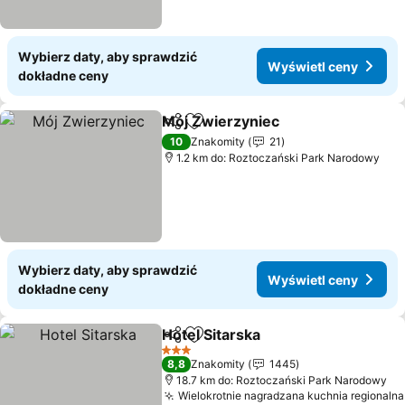
Wybierz daty, aby sprawdzić
Wyświetl ceny
dokładne ceny
Mój Zwierzyniec
Udostępnij
Dodaj do ulubionych
10
Znakomity
21
1.2 km do: Roztoczański Park Narodowy
Wybierz daty, aby sprawdzić
Wyświetl ceny
dokładne ceny
Hotel Sitarska
Udostępnij
Dodaj do ulubionych
3 Kategoria
8,8
Znakomity
1445
18.7 km do: Roztoczański Park Narodowy
Wielokrotnie nagradzana kuchnia regionalna