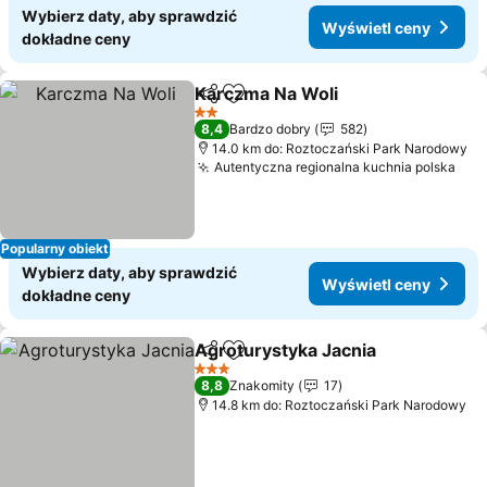
Wybierz daty, aby sprawdzić
Wyświetl ceny
dokładne ceny
Karczma Na Woli
Udostępnij
Dodaj do ulubionych
2 Kategoria
8,4
Bardzo dobry
582
14.0 km do: Roztoczański Park Narodowy
Autentyczna regionalna kuchnia polska
Popularny obiekt
Wybierz daty, aby sprawdzić
Wyświetl ceny
dokładne ceny
Agroturystyka Jacnia
Udostępnij
Dodaj do ulubionych
3 Kategoria
8,8
Znakomity
17
14.8 km do: Roztoczański Park Narodowy