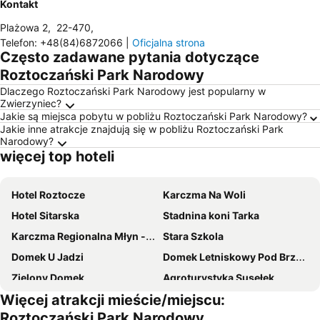
Kontakt
Plażowa 2
,
22-470
,
Telefon
:
+48(84)6872066
|
Oficjalna strona
Często zadawane pytania dotyczące
Roztoczański Park Narodowy
Dlaczego Roztoczański Park Narodowy jest popularny w
Zwierzyniec?
Jakie są miejsca pobytu w pobliżu Roztoczański Park Narodowy?
Jakie inne atrakcje znajdują się w pobliżu Roztoczański Park
Narodowy?
więcej top hoteli
Hotel Roztocze
Karczma Na Woli
Hotel Sitarska
Stadnina koni Tarka
Karczma Regionalna Młyn -pokoje gościne
Stara Szkola
Domek U Jadzi
Domek Letniskowy Pod Brzozami
Zielony Domek
Agroturystyka Susełek
Więcej atrakcji mieście/miejscu:
Roztoczański Park Narodowy