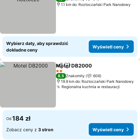
1.1 km do: Roztoczański Park Narodowy
Wybierz daty, aby sprawdzić
Wyświetl ceny
dokładne ceny
Motel DB2000
Udostępnij
Dodaj do ulubionych
2 Kategoria
8,5
Znakomity
606
19.9 km do: Roztoczański Park Narodowy
Regionalna kuchnia w restauracji
184 zł
Od
Zobacz ceny z
3 stron
Wyświetl ceny