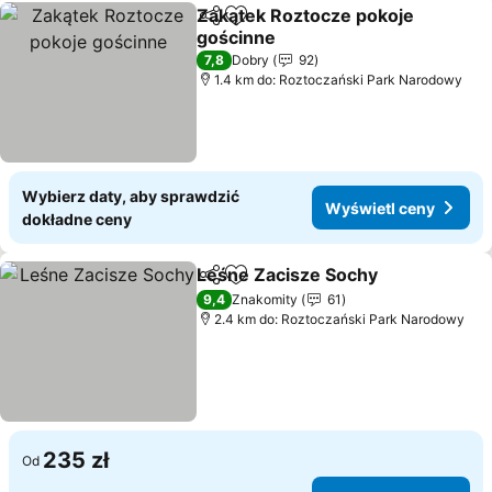
Zakątek Roztocze pokoje
Udostępnij
Dodaj do ulubionych
gościnne
7,8
Dobry
92
1.4 km do: Roztoczański Park Narodowy
Wybierz daty, aby sprawdzić
Wyświetl ceny
dokładne ceny
Leśne Zacisze Sochy
Udostępnij
Dodaj do ulubionych
9,4
Znakomity
61
2.4 km do: Roztoczański Park Narodowy
235 zł
Od