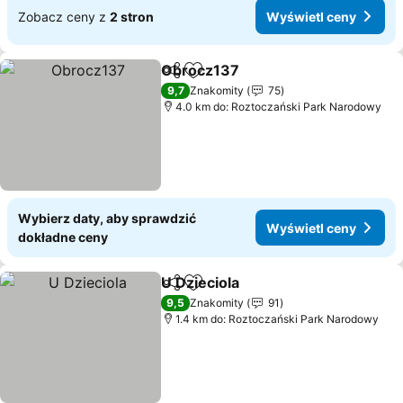
Zobacz ceny z
2 stron
Wyświetl ceny
Obrocz137
Udostępnij
Dodaj do ulubionych
9,7
Znakomity
75
4.0 km do: Roztoczański Park Narodowy
Wybierz daty, aby sprawdzić
Wyświetl ceny
dokładne ceny
U Dzieciola
Udostępnij
Dodaj do ulubionych
9,5
Znakomity
91
1.4 km do: Roztoczański Park Narodowy