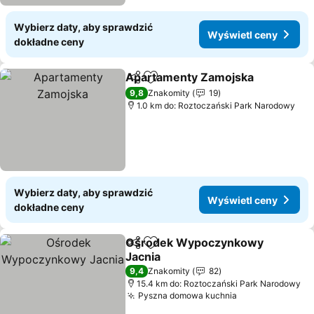
Wybierz daty, aby sprawdzić
Wyświetl ceny
dokładne ceny
Apartamenty Zamojska
Udostępnij
Dodaj do ulubionych
9,8
Znakomity
19
1.0 km do: Roztoczański Park Narodowy
Wybierz daty, aby sprawdzić
Wyświetl ceny
dokładne ceny
Ośrodek Wypoczynkowy
Udostępnij
Dodaj do ulubionych
Jacnia
9,4
Znakomity
82
15.4 km do: Roztoczański Park Narodowy
Pyszna domowa kuchnia