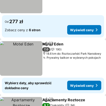
277 zł
Od
Zobacz ceny z
6 stron
Wyświetl ceny
Motel Eden
Udostępnij
Dodaj do ulubionych
7,0
190
18.6 km do: Roztoczański Park Narodowy
Prywatny balkon w wybranych pokojach
Wybierz daty, aby sprawdzić
Wyświetl ceny
dokładne ceny
Apartamenty Roztocze
Udostępnij
Dodaj do ulubionych
9,7
Znakomity
94