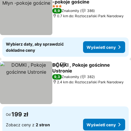
-pokoje gościne
3 Kategoria
8,9
Znakomity
386
0.7 km do: Roztoczański Park Narodowy
Wybierz daty, aby sprawdzić
Wyświetl ceny
dokładne ceny
DOMKI , Pokoje gościnne
Udostępnij
Dodaj do ulubionych
Ustronie
9,3
Znakomity
382
2.4 km do: Roztoczański Park Narodowy
199 zł
Od
Zobacz ceny z
2 stron
Wyświetl ceny