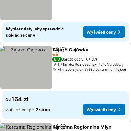
Wybierz daty, aby sprawdzić
Wyświetl ceny
dokładne ceny
Zajazd Gajówka
Udostępnij
Dodaj do ulubionych
2 Kategoria
8,3
Bardzo dobry
37
4.7 km do: Roztoczański Park Narodowy
Mini zoo z jeleniami i alpakami na miejscu
164 zł
Od
Zobacz ceny z
2 stron
Wyświetl ceny
Karczma Regionalna Młyn
Udostępnij
Dodaj do ulubionych