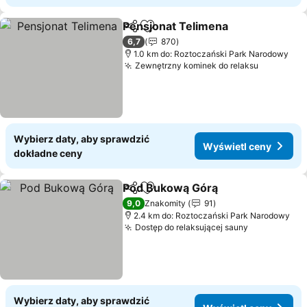
Pensjonat Telimena
Udostępnij
Dodaj do ulubionych
6,7
870
1.0 km do: Roztoczański Park Narodowy
Zewnętrzny kominek do relaksu
Wybierz daty, aby sprawdzić
Wyświetl ceny
dokładne ceny
Pod Bukową Górą
Udostępnij
Dodaj do ulubionych
9,0
Znakomity
91
2.4 km do: Roztoczański Park Narodowy
Dostęp do relaksującej sauny
Wybierz daty, aby sprawdzić