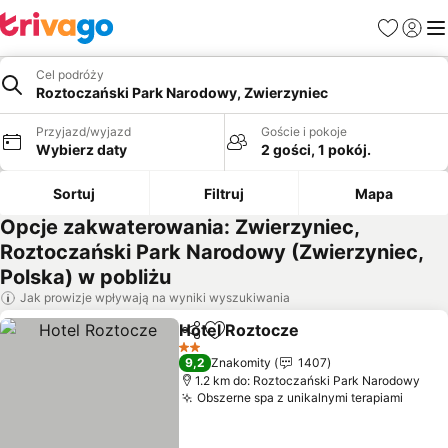
Ulubione
Zaloguj
Me
Cel podróży
Roztoczański Park Narodowy, Zwierzyniec
Przyjazd/wyjazd
Goście i pokoje
Wybierz daty
2 gości, 1 pokój.
Sortuj
Filtruj
Mapa
Opcje zakwaterowania: Zwierzyniec,
Roztoczański Park Narodowy (Zwierzyniec,
Polska) w pobliżu
Jak prowizje wpływają na wyniki wyszukiwania
Hotel Roztocze
Udostępnij
Dodaj do ulubionych
2 Kategoria
9,2
Znakomity
1407
1.2 km do: Roztoczański Park Narodowy
Obszerne spa z unikalnymi terapiami