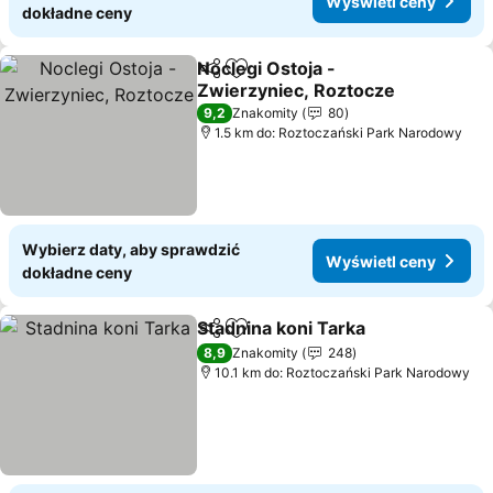
Wyświetl ceny
dokładne ceny
Noclegi Ostoja -
Udostępnij
Dodaj do ulubionych
Zwierzyniec, Roztocze
9,2
Znakomity
80
1.5 km do: Roztoczański Park Narodowy
Wybierz daty, aby sprawdzić
Wyświetl ceny
dokładne ceny
Stadnina koni Tarka
Udostępnij
Dodaj do ulubionych
8,9
Znakomity
248
10.1 km do: Roztoczański Park Narodowy