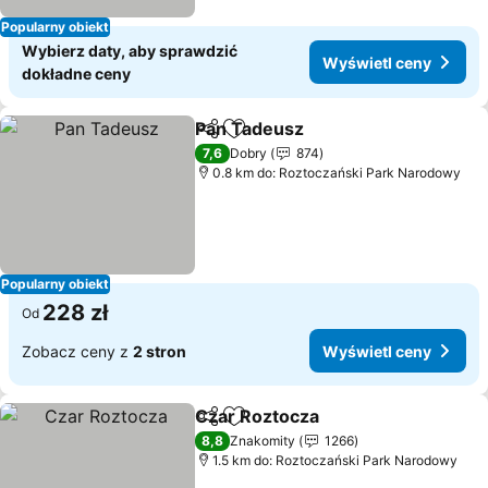
Popularny obiekt
Wybierz daty, aby sprawdzić
Wyświetl ceny
dokładne ceny
Pan Tadeusz
Udostępnij
Dodaj do ulubionych
7,6
Dobry
874
0.8 km do: Roztoczański Park Narodowy
Popularny obiekt
228 zł
Od
Zobacz ceny z
2 stron
Wyświetl ceny
Czar Roztocza
Udostępnij
Dodaj do ulubionych
8,8
Znakomity
1266
1.5 km do: Roztoczański Park Narodowy