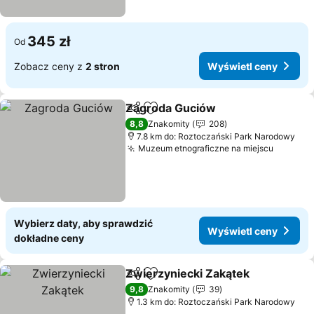
345 zł
Od
Zobacz ceny z
2 stron
Wyświetl ceny
Zagroda Guciów
Udostępnij
Dodaj do ulubionych
8,8
Znakomity
208
7.8 km do: Roztoczański Park Narodowy
Muzeum etnograficzne na miejscu
Wybierz daty, aby sprawdzić
Wyświetl ceny
dokładne ceny
Zwierzyniecki Zakątek
Udostępnij
Dodaj do ulubionych
9,8
Znakomity
39
1.3 km do: Roztoczański Park Narodowy