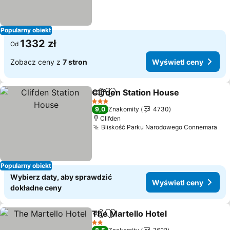
Popularny obiekt
1332 zł
Od
Zobacz ceny z
7 stron
Wyświetl ceny
Clifden Station House
Udostępnij
Dodaj do ulubionych
3 Kategoria
9,0
Znakomity
4730
Clifden
Bliskość Parku Narodowego Connemara
Popularny obiekt
Wybierz daty, aby sprawdzić
Wyświetl ceny
dokładne ceny
The Martello Hotel
Udostępnij
Dodaj do ulubionych
2 Kategoria