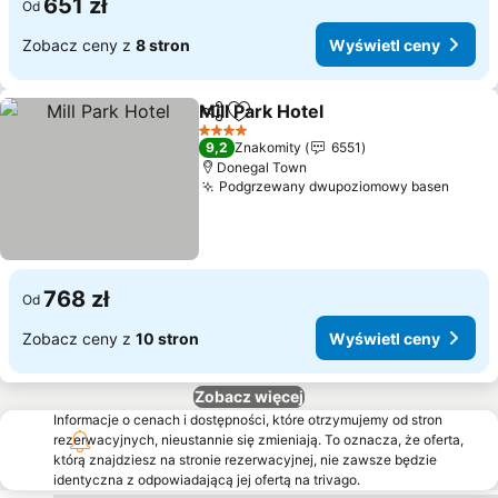
651 zł
Od
Zobacz ceny z
8 stron
Wyświetl ceny
Mill Park Hotel
Udostępnij
Dodaj do ulubionych
4 Kategoria
9,2
Znakomity
6551
Donegal Town
Podgrzewany dwupoziomowy basen
768 zł
Od
Zobacz ceny z
10 stron
Wyświetl ceny
Zobacz więcej
Informacje o cenach i dostępności, które otrzymujemy od stron
rezerwacyjnych, nieustannie się zmieniają. To oznacza, że oferta,
którą znajdziesz na stronie rezerwacyjnej, nie zawsze będzie
identyczna z odpowiadającą jej ofertą na trivago.