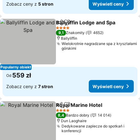
Zobacz ceny z
5 stron
Wyświetl ceny
Ballyliffin Lodge and Spa
Udostępnij
Dodaj do ulubionych
4 Kategoria
9,1
Znakomity
4652
Ballyliffin
Wielokrotnie nagradzane spa z kryształami
górskimi
Popularny obiekt
559 zł
Od
Zobacz ceny z
7 stron
Wyświetl ceny
Royal Marine Hotel
Udostępnij
Dodaj do ulubionych
4 Kategoria
8,4
Bardzo dobry
14 014
Dun Laoghaire
Dedykowane zaplecze do spotkań i
konferencji