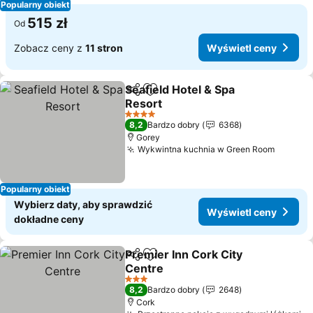
Popularny obiekt
515 zł
Od
Zobacz ceny z
11 stron
Wyświetl ceny
Seafield Hotel & Spa
Udostępnij
Dodaj do ulubionych
Resort
4 Kategoria
8,2
Bardzo dobry
6368
Gorey
Wykwintna kuchnia w Green Room
Popularny obiekt
Wybierz daty, aby sprawdzić
Wyświetl ceny
dokładne ceny
Premier Inn Cork City
Udostępnij
Dodaj do ulubionych
Centre
3 Kategoria
8,2
Bardzo dobry
2648
Cork