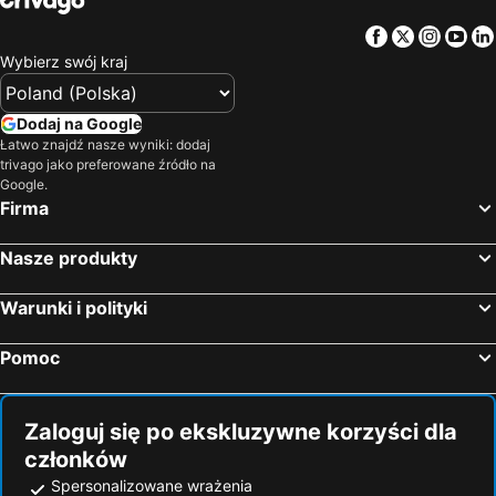
Hotele — Kilkee
Hotele — Roscommon
Hotele — Teneryfa
Hotele — Kaszuby
Facebook
Twitter
Insta
Yo
Hotele — Dundalk
Hotele — Tullamore
Wybierz swój kraj
Hotele — Clifden
Hotele — New Ross
Hotele — Portlaoise
Hotele — Dingle
Dodaj na Google
Hotele — Doolin
Hotele — Portmarnock
Łatwo znajdź nasze wyniki: dodaj
trivago jako preferowane źródło na
Hotele — Cobh
Hotele — Lisdoonvarna
Google.
Hotele — Blarney
Hotele — Gort
Firma
Hotele — Newbridge
Hotele — Wicklow
Nasze produkty
Hotele — Drogheda
Hotele — Cahersiveen
Hotele — Lucan
Hotele — Arklow
Warunki i polityki
Hotele — Cavan
Hotele — Stranorlar
Pomoc
Hotele — Doonbeg
Hotele — Skibbereen
Hotele — Bantry
Hotele — Belmullet
Zaloguj się po ekskluzywne korzyści dla
członków
Spersonalizowane wrażenia