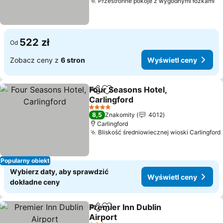
Przestronne pokoje z wygodnymi łóżkami
522 zł
Od
Zobacz ceny z
6 stron
Wyświetl ceny
Four Seasons Hotel,
Udostępnij
Dodaj do ulubionych
Carlingford
4 Kategoria
8,5
Znakomity
4012
Carlingford
Bliskość średniowiecznej wioski Carlingford
Popularny obiekt
Wybierz daty, aby sprawdzić
Wyświetl ceny
dokładne ceny
Premier Inn Dublin
Udostępnij
Dodaj do ulubionych
Airport