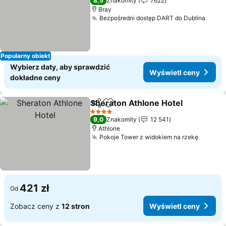
8,5
Znakomity
7622
Bray
Bezpośredni dostęp DART do Dublina
Popularny obiekt
Wybierz daty, aby sprawdzić
Wyświetl ceny
dokładne ceny
Sheraton Athlone Hotel
Udostępnij
Dodaj do ulubionych
4 Kategoria
9,0
Znakomity
12 541
Athlone
Pokoje Tower z widokiem na rzekę
421 zł
Od
Zobacz ceny z
12 stron
Wyświetl ceny