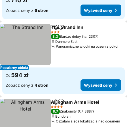
710 zł
Od
Zobacz ceny z
6 stron
Wyświetl ceny
The Strand Inn
Udostępnij
Dodaj do ulubionych
3 Kategoria
8,3
Bardzo dobry
2307
Dunmore East
Panoramiczne widoki na ocean z pokoi
Popularny obiekt
594 zł
Od
Zobacz ceny z
4 stron
Wyświetl ceny
Allingham Arms Hotel
Udostępnij
Dodaj do ulubionych
4 Kategoria
8,7
Znakomity
3887
Bundoran
Oszałamiająca lokalizacja nad oceanem