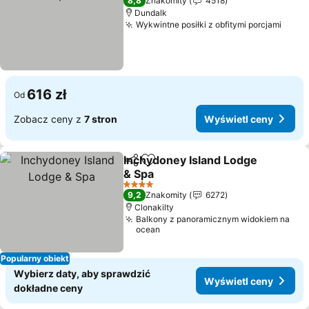
8,8
Znakomity
4518
Dundalk
Wykwintne posiłki z obfitymi porcjami
616 zł
Od
Zobacz ceny z
7 stron
Wyświetl ceny
Inchydoney Island Lodge
Udostępnij
Dodaj do ulubionych
& Spa
4 Kategoria
9,2
Znakomity
6272
Clonakilty
Balkony z panoramicznym widokiem na
ocean
Popularny obiekt
Wybierz daty, aby sprawdzić
Wyświetl ceny
dokładne ceny