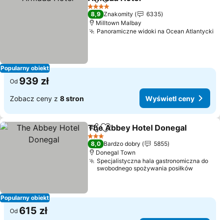
Udostępnij
Dodaj do ulubionych
4 Kategoria
8,9
Znakomity
6335
Milltown Malbay
Panoramiczne widoki na Ocean Atlantycki
Popularny obiekt
939 zł
Od
Zobacz ceny z
8 stron
Wyświetl ceny
The Abbey Hotel Donegal
Udostępnij
Dodaj do ulubionych
3 Kategoria
8,0
Bardzo dobry
5855
Donegal Town
Specjalistyczna hala gastronomiczna do
swobodnego spożywania posiłków
Popularny obiekt
615 zł
Od