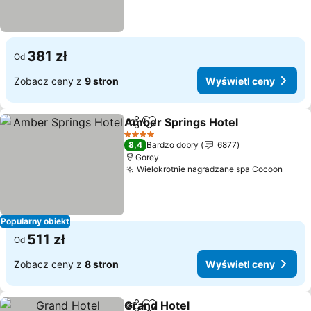
381 zł
Od
Zobacz ceny z
9 stron
Wyświetl ceny
Amber Springs Hotel
Udostępnij
Dodaj do ulubionych
4 Kategoria
8,4
Bardzo dobry
6877
Gorey
Wielokrotnie nagradzane spa Cocoon
Popularny obiekt
511 zł
Od
Zobacz ceny z
8 stron
Wyświetl ceny
Grand Hotel