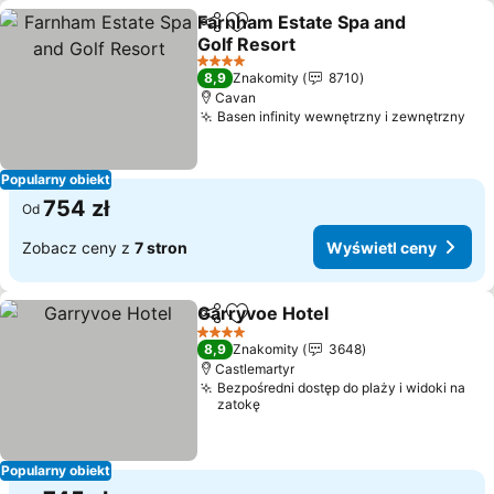
Farnham Estate Spa and
Udostępnij
Dodaj do ulubionych
Golf Resort
4 Kategoria
8,9
Znakomity
8710
Cavan
Basen infinity wewnętrzny i zewnętrzny
Popularny obiekt
754 zł
Od
Zobacz ceny z
7 stron
Wyświetl ceny
Garryvoe Hotel
Udostępnij
Dodaj do ulubionych
4 Kategoria
8,9
Znakomity
3648
Castlemartyr
Bezpośredni dostęp do plaży i widoki na
zatokę
Popularny obiekt