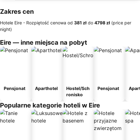
Zakres cen
Hotele Eire -
Rozpiętość cenowa
od
‎381 zł
do
‎4798 zł
(price per
night)
Eire — inne miejsca na pobyt
Pensjonat
Aparthotel
Hostel/Sch
Pensjonat
Apar
ronisko
Popularne kategorie hoteli w Eire