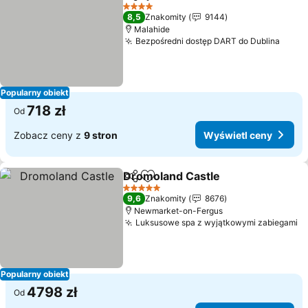
Udostępnij
Dodaj do ulubionych
4 Kategoria
8,5
Znakomity
9144
Malahide
Bezpośredni dostęp DART do Dublina
Popularny obiekt
718 zł
Od
Zobacz ceny z
9 stron
Wyświetl ceny
Dromoland Castle
Udostępnij
Dodaj do ulubionych
5 Kategoria
9,6
Znakomity
8676
Newmarket-on-Fergus
Luksusowe spa z wyjątkowymi zabiegami
Popularny obiekt
4798 zł
Od