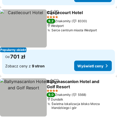
Castlecourt Hotel
Udostępnij
Dodaj do ulubionych
4 Kategoria
9,2
Znakomity
8330
Westport
Serce centrum miasta Westport
Popularny obiekt
701 zł
Od
Zobacz ceny z
9 stron
Wyświetl ceny
Ballymascanlon Hotel and
Udostępnij
Dodaj do ulubionych
Golf Resort
4 Kategoria
9,0
Znakomity
5568
Dundalk
Świetna lokalizacja blisko Morza
Irlandzkiego i gór