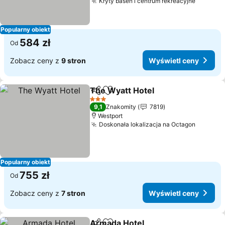
Kryty basen i centrum rekreacyjne
Popularny obiekt
584 zł
Od
Zobacz ceny z
9 stron
Wyświetl ceny
The Wyatt Hotel
Udostępnij
Dodaj do ulubionych
3 Kategoria
9,1
Znakomity
7819
Westport
Doskonała lokalizacja na Octagon
Popularny obiekt
755 zł
Od
Zobacz ceny z
7 stron
Wyświetl ceny
Armada Hotel