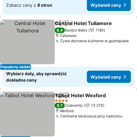
Zobacz ceny z
8 stron
Wyświetl ceny
Central Hotel Tullamore
Udostępnij
Dodaj do ulubionych
8,4
Bardzo dobry
1180
Tullamore
Żywe doznania kulinarne w gastropubie
Popularny obiekt
Wybierz daty, aby sprawdzić
Wyświetl ceny
dokładne ceny
Talbot Hotel Wexford
Udostępnij
Dodaj do ulubionych
4 Kategoria
8,7
Znakomity
13 270
Wexford
Centralna lokalizacja przy nabrzeżu