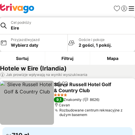
Ulubione
Zaloguj
Me
Cel podróży
Eire
Przyjazd/wyjazd
Goście i pokoje
Wybierz daty
2 gości, 1 pokój.
Sortuj
Filtruj
Mapa
Hotele w Eire (Irlandia)
Jak prowizje wpływają na wyniki wyszukiwania
Slieve Russell Hotel Golf
Udostępnij
Dodaj do ulubionych
& Country Club
4 Kategoria
9,1
Znakomity
8626
Cavan
Rozbudowane centrum rekreacyjne z
dużym basenem