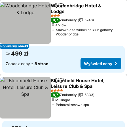
Woodenbridge Hotel &
Udostępnij
Dodaj do ulubionych
Lodge
3 Kategoria
8,7
Znakomity
5248
Arklow
Malownicze widoki na klub golfowy
Woodenbridge
Popularny obiekt
499 zł
Od
Zobacz ceny z
8 stron
Wyświetl ceny
Bloomfield House Hotel,
Udostępnij
Dodaj do ulubionych
Leisure Club & Spa
4 Kategoria
8,7
Znakomity
6333
Mullingar
Pełnozakresowe spa