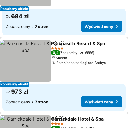
Popularny obiekt
684 zł
Od
Zobacz ceny z
7 stron
Wyświetl ceny
Parknasilla Resort & Spa
Udostępnij
Dodaj do ulubionych
4 Kategoria
9,2
Znakomity
6556
Sneem
Botaniczne zabiegi spa Sothys
Popularny obiekt
973 zł
Od
Zobacz ceny z
7 stron
Wyświetl ceny
Carrickdale Hotel & Spa
Udostępnij
Dodaj do ulubionych
4 Kategoria