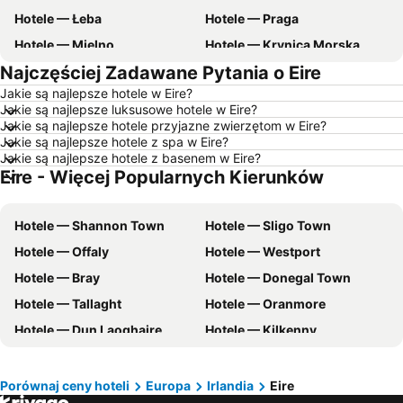
Hotele — Łeba
Hotele — Praga
Hotele — Mielno
Hotele — Krynica Morska
Najczęściej Zadawane Pytania o Eire
Hotele — Gdynia
Hotele — Poznań
Jakie są najlepsze hotele w Eire?
Hotele — Rzym
Hotele — Ustka
Jakie są najlepsze luksusowe hotele w Eire?
Hotele — Wisła
Hotele — Barcelona
Jakie są najlepsze hotele przyjazne zwierzętom w Eire?
Jakie są najlepsze hotele z spa w Eire?
Hotele — Szczawnica
Hotele — Szczyrk
Jakie są najlepsze hotele z basenem w Eire?
Eire - Więcej Popularnych Kierunków
Hotele — Rewal
Hotele — Malta
Hotele — zachodniopomorskie
Hotele — wybrzeże Chorwacji
Hotele — Shannon Town
Hotele — Sligo Town
Hotele — Majorka
Hotele — Turcja
Hotele — Offaly
Hotele — Westport
Hotele — Jezioro Garda
Hotele — Trójmiasto
Hotele — Bray
Hotele — Donegal Town
Hotele — Grecja
Hotele — Włochy
Hotele — Tallaght
Hotele — Oranmore
Hotele — Bieszczady
Hotele — Dolnośląskie
Hotele — Dun Laoghaire
Hotele — Kilkenny
Hotele — Albania
Hotele — Czarnogóra
Hotele — Tralee
Hotele — Naas
Hotele — warmińsko-mazurskie
Hotele — Sardynia
Hotele — Letterkenny
Hotele — Ennis
Hotele — Balaton
Hotele — Istria
Porównaj ceny hoteli
Europa
Irlandia
Eire