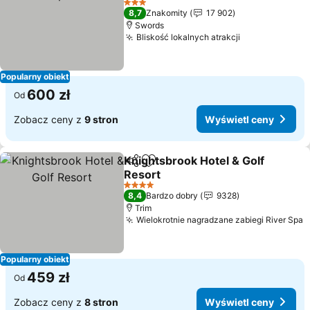
3 Kategoria
8,7
Znakomity
17 902
Swords
Bliskość lokalnych atrakcji
Popularny obiekt
600 zł
Od
Zobacz ceny z
9 stron
Wyświetl ceny
Knightsbrook Hotel & Golf
Udostępnij
Dodaj do ulubionych
Resort
4 Kategoria
8,4
Bardzo dobry
9328
Trim
Wielokrotnie nagradzane zabiegi River Spa
Popularny obiekt
459 zł
Od
Zobacz ceny z
8 stron
Wyświetl ceny