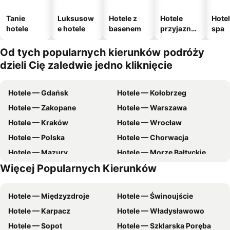
Tanie
Luksusow
Hotele z
Hotele
Hotel
hotele
e hotele
basenem
przyjazne
spa
zwierzęto
m
Od tych popularnych kierunków podróży
dzieli Cię zaledwie jedno kliknięcie
Hotele — Gdańsk
Hotele — Kołobrzeg
Hotele — Zakopane
Hotele — Warszawa
Hotele — Kraków
Hotele — Wrocław
Hotele — Polska
Hotele — Chorwacja
Hotele — Mazury
Hotele — Morze Bałtyckie
Więcej Popularnych Kierunków
Hotele — Wybrzeże Bałtyckie
Hotele — Pomorskie
Hotele — Międzyzdroje
Hotele — Świnoujście
Hotele — Karpacz
Hotele — Władysławowo
Hotele — Sopot
Hotele — Szklarska Poręba