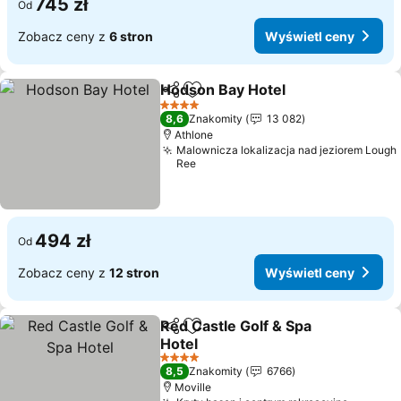
745 zł
Od
Zobacz ceny z
6 stron
Wyświetl ceny
Hodson Bay Hotel
Udostępnij
Dodaj do ulubionych
4 Kategoria
8,6
Znakomity
13 082
Athlone
Malownicza lokalizacja nad jeziorem Lough
Ree
494 zł
Od
Zobacz ceny z
12 stron
Wyświetl ceny
Red Castle Golf & Spa
Udostępnij
Dodaj do ulubionych
Hotel
4 Kategoria
8,5
Znakomity
6766
Moville