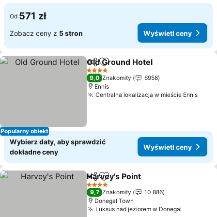
571 zł
Od
Zobacz ceny z
5 stron
Wyświetl ceny
Old Ground Hotel
Udostępnij
Dodaj do ulubionych
4 Kategoria
9,0
Znakomity
6958
Ennis
Centralna lokalizacja w mieście Ennis
Popularny obiekt
Wybierz daty, aby sprawdzić
Wyświetl ceny
dokładne ceny
Harvey's Point
Udostępnij
Dodaj do ulubionych
4 Kategoria
9,7
Znakomity
10 886
Donegal Town
Luksus nad jeziorem w Donegal